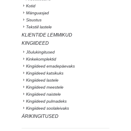
Kotid
Mänguasjad
Sisustus
Tekstiil lastele
KLIENTIDE LEMMIKUD
KINGIIDEED
Jõulukingitused
Kinkekomplektid
Kingiideed emadepäevaks
Kingiideed katsikuks
Kingiideed lastele
Kingiideed meestele
Kingiideed naistele
Kingiideed pulmadeks
Kingiideed soolaleivaks
ÄRIKINGITUSED