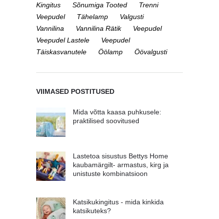
Kingitus
Sõnumiga Tooted
Trenni
Veepudel
Tähelamp
Valgusti
Vannilina
Vannilina Rätik
Veepudel
Veepudel Lastele
Veepudel
Täiskasvanutele
Öölamp
Öövalgusti
VIIMASED POSTITUSED
Mida võtta kaasa puhkusele:
praktilised soovitused
Lastetoa sisustus Bettys Home
kaubamärgilt- armastus, kirg ja
unistuste kombinatsioon
Katsikukingitus - mida kinkida
katsikuteks?