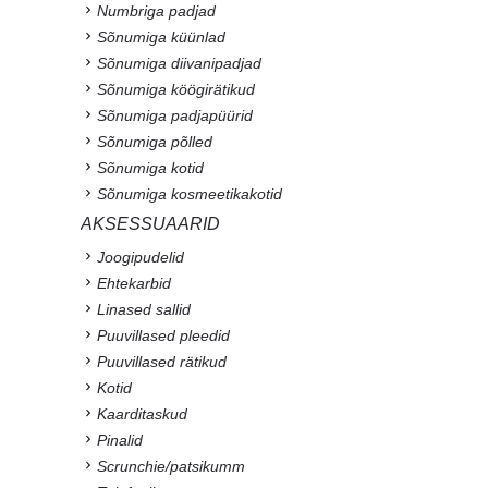
Numbriga padjad
Sõnumiga küünlad
Sõnumiga diivanipadjad
Sõnumiga köögirätikud
Sõnumiga padjapüürid
Sõnumiga põlled
Sõnumiga kotid
Sõnumiga kosmeetikakotid
AKSESSUAARID
Joogipudelid
Ehtekarbid
Linased sallid
Puuvillased pleedid
Puuvillased rätikud
Kotid
Kaarditaskud
Pinalid
Scrunchie/patsikumm