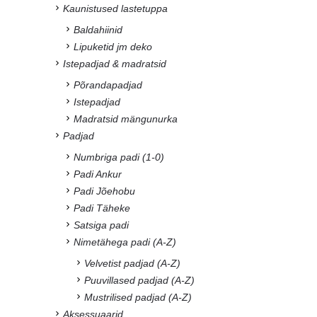
Kaunistused lastetuppa
Baldahiinid
Lipuketid jm deko
Istepadjad & madratsid
Põrandapadjad
Istepadjad
Madratsid mängunurka
Padjad
Numbriga padi (1-0)
Padi Ankur
Padi Jõehobu
Padi Täheke
Satsiga padi
Nimetähega padi (A-Z)
Velvetist padjad (A-Z)
Puuvillased padjad (A-Z)
Mustrilised padjad (A-Z)
Aksessuaarid