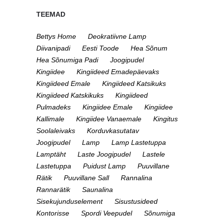
TEEMAD
Bettys Home
Deokratiivne Lamp
Diivanipadi
Eesti Toode
Hea Sõnum
Hea Sõnumiga Padi
Joogipudel
Kingiidee
Kingiideed Emadepäevaks
Kingiideed Emale
Kingiideed Katsikuks
Kingiideed Katskikuks
Kingiideed
Pulmadeks
Kingiidee Emale
Kingiidee
Kallimale
Kingiidee Vanaemale
Kingitus
Soolaleivaks
Korduvkasutatav
Joogipudel
Lamp
Lamp Lastetuppa
Lamptäht
Laste Joogipudel
Lastele
Lastetuppa
Puidust Lamp
Puuvillane
Rätik
Puuvillane Sall
Rannalina
Rannarätik
Saunalina
Sisekujunduselement
Sisustusideed
Kontorisse
Spordi Veepudel
Sõnumiga