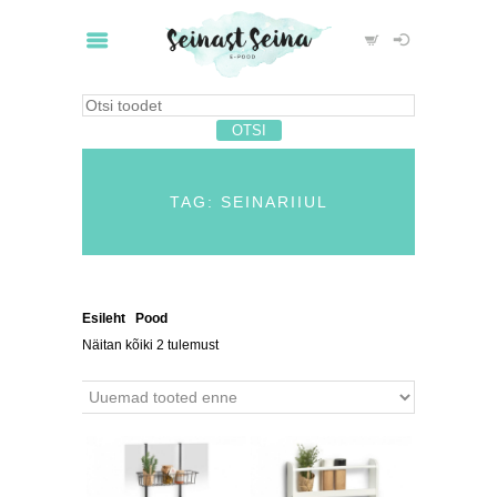
TAG: SEINARIIUL
Esileht
/
Pood
/ Tooted siltidega “seinariiul”
Näitan kõiki 2 tulemust