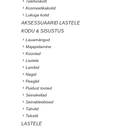
Telefonikott
Kosmeetikakotid
Lukuga kotid
AKSESSUAARID LASTELE
KODU & SISUSTUS
Lauamängud
Majapidamine
Küünlad
Lastele
Lambid
Nagid
Peeglid
Puidust tooted
Seinakellad
Seinakleebised
Tahvlid
Tekstiil
LASTELE