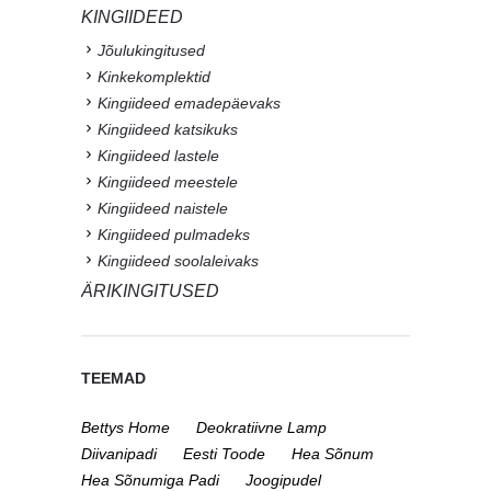
KINGIIDEED
Jõulukingitused
Kinkekomplektid
Kingiideed emadepäevaks
Kingiideed katsikuks
Kingiideed lastele
Kingiideed meestele
Kingiideed naistele
Kingiideed pulmadeks
Kingiideed soolaleivaks
ÄRIKINGITUSED
TEEMAD
Bettys Home
Deokratiivne Lamp
Diivanipadi
Eesti Toode
Hea Sõnum
Hea Sõnumiga Padi
Joogipudel