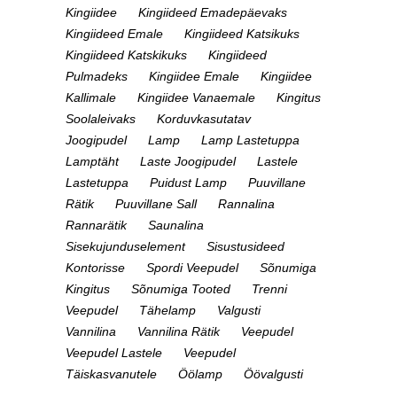
Kingiidee
Kingiideed Emadepäevaks
Kingiideed Emale
Kingiideed Katsikuks
Kingiideed Katskikuks
Kingiideed
Pulmadeks
Kingiidee Emale
Kingiidee
Kallimale
Kingiidee Vanaemale
Kingitus
Soolaleivaks
Korduvkasutatav
Joogipudel
Lamp
Lamp Lastetuppa
Lamptäht
Laste Joogipudel
Lastele
Lastetuppa
Puidust Lamp
Puuvillane
Rätik
Puuvillane Sall
Rannalina
Rannarätik
Saunalina
Sisekujunduselement
Sisustusideed
Kontorisse
Spordi Veepudel
Sõnumiga
Kingitus
Sõnumiga Tooted
Trenni
Veepudel
Tähelamp
Valgusti
Vannilina
Vannilina Rätik
Veepudel
Veepudel Lastele
Veepudel
Täiskasvanutele
Öölamp
Öövalgusti