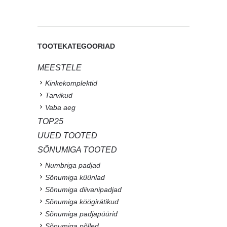
TOOTEKATEGOORIAD
MEESTELE
Kinkekomplektid
Tarvikud
Vaba aeg
TOP25
UUED TOOTED
SÕNUMIGA TOOTED
Numbriga padjad
Sõnumiga küünlad
Sõnumiga diivanipadjad
Sõnumiga köögirätikud
Sõnumiga padjapüürid
Sõnumiga põlled