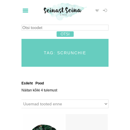
TAG: SCRUNCHIE
Esileht
/
Pood
/ Tooted siltidega “scrunchie”
Näitan kõiki 4 tulemust