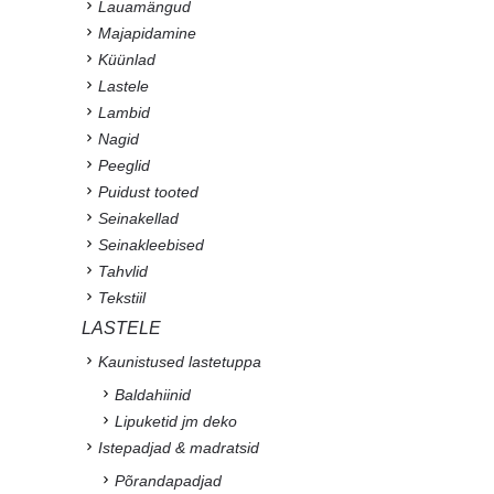
Lauamängud
Majapidamine
Küünlad
Lastele
Lambid
Nagid
Peeglid
Puidust tooted
Seinakellad
Seinakleebised
Tahvlid
Tekstiil
LASTELE
Kaunistused lastetuppa
Baldahiinid
Lipuketid jm deko
Istepadjad & madratsid
Põrandapadjad