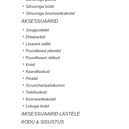
Sõnumiga kotid
Sõnumiga kosmeetikakotid
AKSESSUAARID
Joogipudelid
Ehtekarbid
Linased sallid
Puuvillased pleedid
Puuvillased rätikud
Kotid
Kaarditaskud
Pinalid
Scrunchie/patsikumm
Telefonikott
Kosmeetikakotid
Lukuga kotid
AKSESSUAARID LASTELE
KODU & SISUSTUS