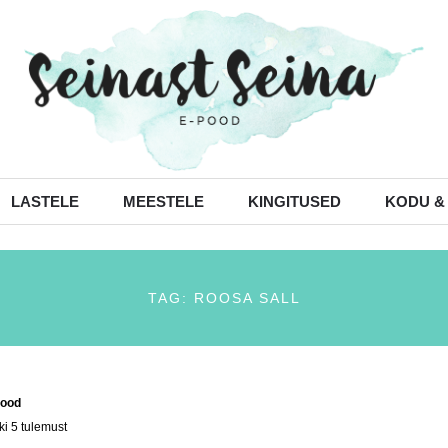
LASTELE
MEESTELE
KINGITUSED
KODU &
TAG: ROOSA SALL
ood
/ Tooted siltidega “roosa sall”
ki 5 tulemust