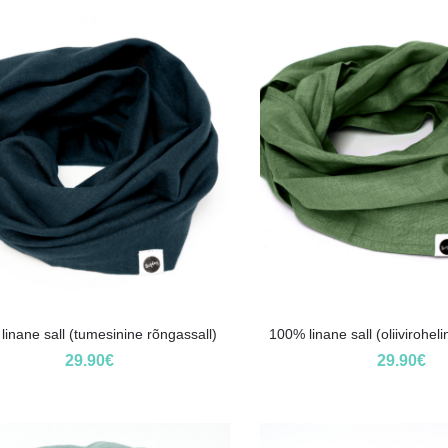
inane sall (tumesinine rõngassall)
100% linane sall (oliivirohel
29.90
€
29.90
€