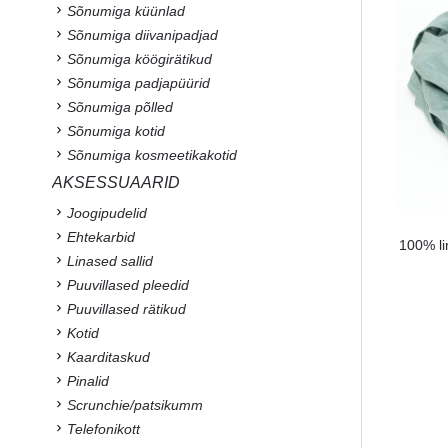
Sõnumiga küünlad
Sõnumiga diivanipadjad
Sõnumiga köögirätikud
Sõnumiga padjapüürid
Sõnumiga põlled
Sõnumiga kotid
Sõnumiga kosmeetikakotid
AKSESSUAARID
Joogipudelid
Ehtekarbid
100% li
Linased sallid
Puuvillased pleedid
Puuvillased rätikud
Kotid
Kaarditaskud
Pinalid
Scrunchie/patsikumm
Telefonikott