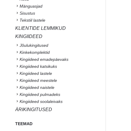
Mänguasjad
Sisustus
Tekstiil lastele
KLIENTIDE LEMMIKUD
KINGIIDEED
Jõulukingitused
Kinkekomplektid
Kingiideed emadepäevaks
Kingiideed katsikuks
Kingiideed lastele
Kingiideed meestele
Kingiideed naistele
Kingiideed pulmadeks
Kingiideed soolaleivaks
ÄRIKINGITUSED
TEEMAD