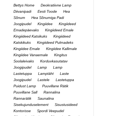
Bettys Home
Deokratiivne Lamp
Diivanipadi
Eesti Toode
Hea
Sõnum
Hea Sõnumiga Padi
Joogipudel
Kingiidee
Kingiideed
Emadepäevaks
Kingiideed Emale
Kingiideed Katsikuks
Kingiideed
Katskikuks
Kingiideed Pulmadeks
Kingiidee Emale
Kingiidee Kallimale
Kingiidee Vanaemale
Kingitus
Soolaleivaks
Korduvkasutatav
Joogipudel
Lamp
Lamp
Lastetuppa
Lamptäht
Laste
Joogipudel
Lastele
Lastetuppa
Puidust Lamp
Puuvillane Rätik
Puuvillane Sall
Rannalina
Rannarätik
Saunalina
Sisekujunduselement
Sisustusideed
Kontorisse
Spordi Veepudel