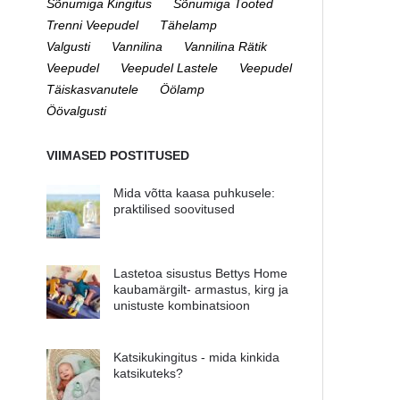
Sõnumiga Kingitus
Sõnumiga Tooted
Trenni Veepudel
Tähelamp
Valgusti
Vannilina
Vannilina Rätik
Veepudel
Veepudel Lastele
Veepudel
Täiskasvanutele
Öölamp
Öövalgusti
VIIMASED POSTITUSED
Mida võtta kaasa puhkusele:
praktilised soovitused
Lastetoa sisustus Bettys Home
kaubamärgilt- armastus, kirg ja
unistuste kombinatsioon
Katsikukingitus - mida kinkida
katsikuteks?