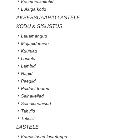
Kosmeetikakotid
Lukuga kotid
AKSESSUAARID LASTELE
KODU & SISUSTUS
Lauamängud
Majapidamine
Küünlad
Lastele
Lambid
Nagid
Peeglid
Puidust tooted
Seinakellad
Seinakleebised
Tahvlid
Tekstiil
LASTELE
Kaunistused lastetuppa