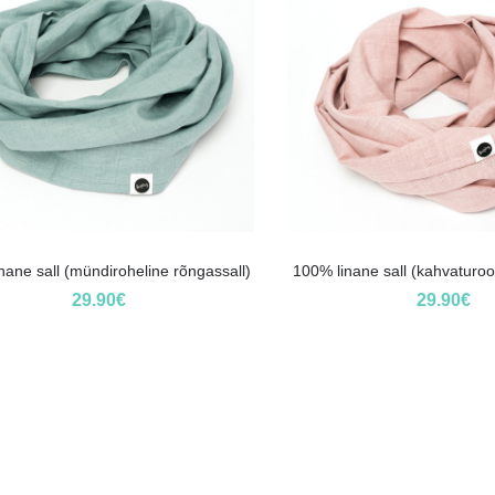
nane sall (mündiroheline rõngassall)
100% linane sall (kahvaturoo
29.90
€
29.90
€