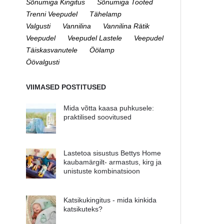
Sõnumiga Kingitus
Sõnumiga Tooted
Trenni Veepudel
Tähelamp
Valgusti
Vannilina
Vannilina Rätik
Veepudel
Veepudel Lastele
Veepudel
Täiskasvanutele
Öölamp
Öövalgusti
VIIMASED POSTITUSED
Mida võtta kaasa puhkusele:
praktilised soovitused
Lastetoa sisustus Bettys Home
kaubamärgilt- armastus, kirg ja
unistuste kombinatsioon
Katsikukingitus - mida kinkida
katsikuteks?