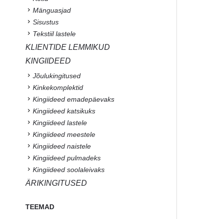
Mänguasjad
Sisustus
Tekstiil lastele
KLIENTIDE LEMMIKUD
KINGIIDEED
Jõulukingitused
Kinkekomplektid
Kingiideed emadepäevaks
Kingiideed katsikuks
Kingiideed lastele
Kingiideed meestele
Kingiideed naistele
Kingiideed pulmadeks
Kingiideed soolaleivaks
ÄRIKINGITUSED
TEEMAD