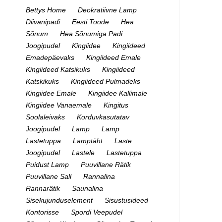
Bettys Home
Deokratiivne Lamp
Diivanipadi
Eesti Toode
Hea
Sõnum
Hea Sõnumiga Padi
Joogipudel
Kingiidee
Kingiideed
Emadepäevaks
Kingiideed Emale
Kingiideed Katsikuks
Kingiideed
Katskikuks
Kingiideed Pulmadeks
Kingiidee Emale
Kingiidee Kallimale
Kingiidee Vanaemale
Kingitus
Soolaleivaks
Korduvkasutatav
Joogipudel
Lamp
Lamp
Lastetuppa
Lamptäht
Laste
Joogipudel
Lastele
Lastetuppa
Puidust Lamp
Puuvillane Rätik
Puuvillane Sall
Rannalina
Rannarätik
Saunalina
Sisekujunduselement
Sisustusideed
Kontorisse
Spordi Veepudel