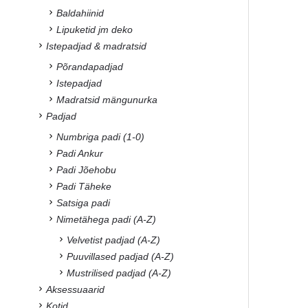
Baldahiinid
Lipuketid jm deko
Istepadjad & madratsid
Põrandapadjad
Istepadjad
Madratsid mängunurka
Padjad
Numbriga padi (1-0)
Padi Ankur
Padi Jõehobu
Padi Täheke
Satsiga padi
Nimetähega padi (A-Z)
Velvetist padjad (A-Z)
Puuvillased padjad (A-Z)
Mustrilised padjad (A-Z)
Aksessuaarid
Kotid