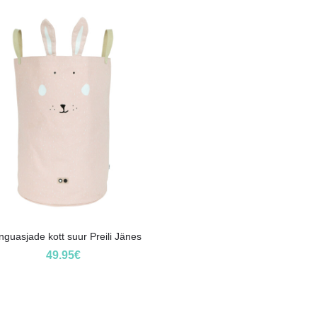
guasjade kott suur Preili Jänes
49.95
€