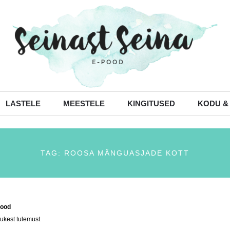
LASTELE
MEESTELE
KINGITUSED
KODU &
TAG: ROOSA MÄNGUASJADE KOTT
ood
/ Tooted siltidega “roosa mänguasjade kott”
ukest tulemust