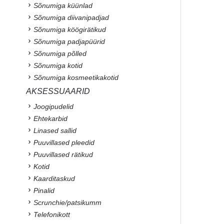
Sõnumiga küünlad
Sõnumiga diivanipadjad
Sõnumiga köögirätikud
Sõnumiga padjapüürid
Sõnumiga põlled
Sõnumiga kotid
Sõnumiga kosmeetikakotid
AKSESSUAARID
Joogipudelid
Ehtekarbid
Linased sallid
Puuvillased pleedid
Puuvillased rätikud
Kotid
Kaarditaskud
Pinalid
Scrunchie/patsikumm
Telefonikott