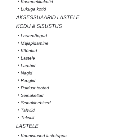
Kosmeetikakotid
Lukuga kotid
AKSESSUAARID LASTELE
KODU & SISUSTUS
Lauamängud
Majapidamine
Küünlad
Lastele
Lambid
Nagid
Peeglid
Puidust tooted
Seinakellad
Seinakleebised
Tahvlid
Tekstiil
LASTELE
Kaunistused lastetuppa