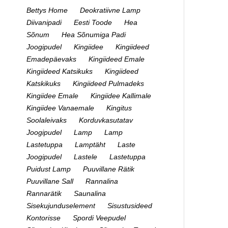
Bettys Home
Deokratiivne Lamp
Diivanipadi
Eesti Toode
Hea
Sõnum
Hea Sõnumiga Padi
Joogipudel
Kingiidee
Kingiideed
Emadepäevaks
Kingiideed Emale
Kingiideed Katsikuks
Kingiideed
Katskikuks
Kingiideed Pulmadeks
Kingiidee Emale
Kingiidee Kallimale
Kingiidee Vanaemale
Kingitus
Soolaleivaks
Korduvkasutatav
Joogipudel
Lamp
Lamp
Lastetuppa
Lamptäht
Laste
Joogipudel
Lastele
Lastetuppa
Puidust Lamp
Puuvillane Rätik
Puuvillane Sall
Rannalina
Rannarätik
Saunalina
Sisekujunduselement
Sisustusideed
Kontorisse
Spordi Veepudel