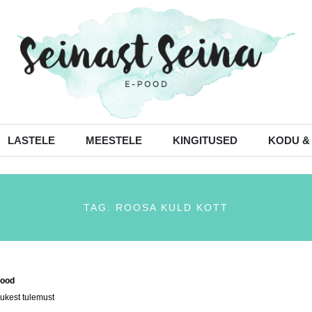
LASTELE
MEESTELE
KINGITUSED
KODU &
TAG: ROOSA KULD KOTT
ood
/ Tooted siltidega “roosa kuld kott”
ukest tulemust