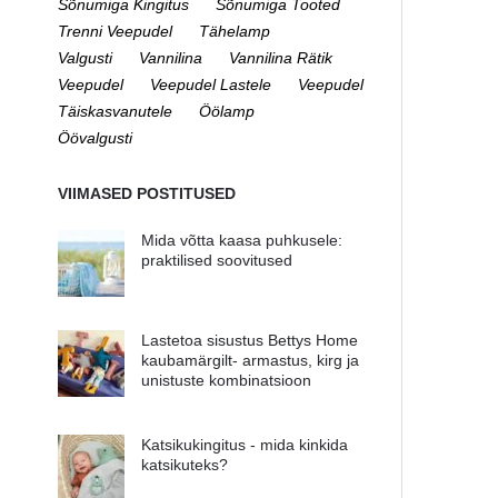
Sõnumiga Kingitus
Sõnumiga Tooted
Trenni Veepudel
Tähelamp
Valgusti
Vannilina
Vannilina Rätik
Veepudel
Veepudel Lastele
Veepudel
Täiskasvanutele
Öölamp
Öövalgusti
VIIMASED POSTITUSED
Mida võtta kaasa puhkusele:
praktilised soovitused
Lastetoa sisustus Bettys Home
kaubamärgilt- armastus, kirg ja
unistuste kombinatsioon
Katsikukingitus - mida kinkida
katsikuteks?