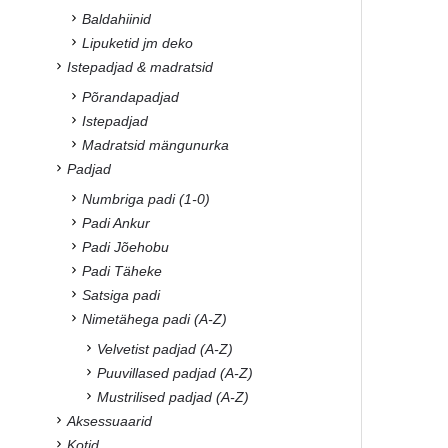
Baldahiinid
Lipuketid jm deko
Istepadjad & madratsid
Põrandapadjad
Istepadjad
Madratsid mängunurka
Padjad
Numbriga padi (1-0)
Padi Ankur
Padi Jõehobu
Padi Täheke
Satsiga padi
Nimetähega padi (A-Z)
Velvetist padjad (A-Z)
Puuvillased padjad (A-Z)
Mustrilised padjad (A-Z)
Aksessuaarid
Kotid