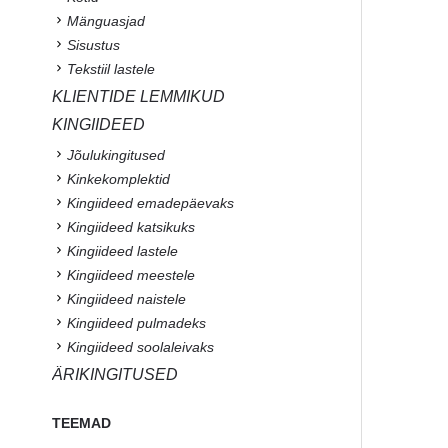
Mänguasjad
Sisustus
Tekstiil lastele
KLIENTIDE LEMMIKUD
KINGIIDEED
Jõulukingitused
Kinkekomplektid
Kingiideed emadepäevaks
Kingiideed katsikuks
Kingiideed lastele
Kingiideed meestele
Kingiideed naistele
Kingiideed pulmadeks
Kingiideed soolaleivaks
ÄRIKINGITUSED
TEEMAD