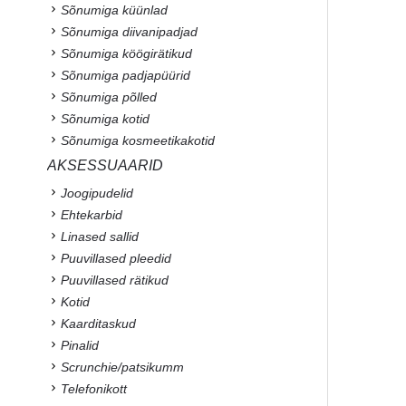
Sõnumiga küünlad
Sõnumiga diivanipadjad
Sõnumiga köögirätikud
Sõnumiga padjapüürid
Sõnumiga põlled
Sõnumiga kotid
Sõnumiga kosmeetikakotid
AKSESSUAARID
Joogipudelid
Ehtekarbid
Linased sallid
Puuvillased pleedid
Puuvillased rätikud
Kotid
Kaarditaskud
Pinalid
Scrunchie/patsikumm
Telefonikott