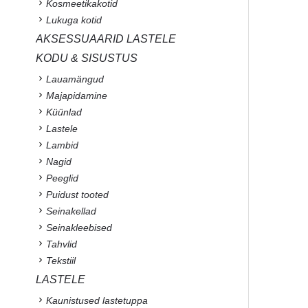
Kosmeetikakotid
Lukuga kotid
AKSESSUAARID LASTELE
KODU & SISUSTUS
Lauamängud
Majapidamine
Küünlad
Lastele
Lambid
Nagid
Peeglid
Puidust tooted
Seinakellad
Seinakleebised
Tahvlid
Tekstiil
LASTELE
Kaunistused lastetuppa