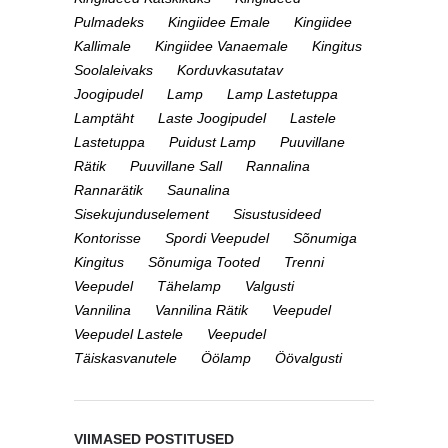
Pulmadeks
Kingiidee Emale
Kingiidee
Kallimale
Kingiidee Vanaemale
Kingitus
Soolaleivaks
Korduvkasutatav
Joogipudel
Lamp
Lamp Lastetuppa
Lamptäht
Laste Joogipudel
Lastele
Lastetuppa
Puidust Lamp
Puuvillane
Rätik
Puuvillane Sall
Rannalina
Rannarätik
Saunalina
Sisekujunduselement
Sisustusideed
Kontorisse
Spordi Veepudel
Sõnumiga
Kingitus
Sõnumiga Tooted
Trenni
Veepudel
Tähelamp
Valgusti
Vannilina
Vannilina Rätik
Veepudel
Veepudel Lastele
Veepudel
Täiskasvanutele
Öölamp
Öövalgusti
VIIMASED POSTITUSED