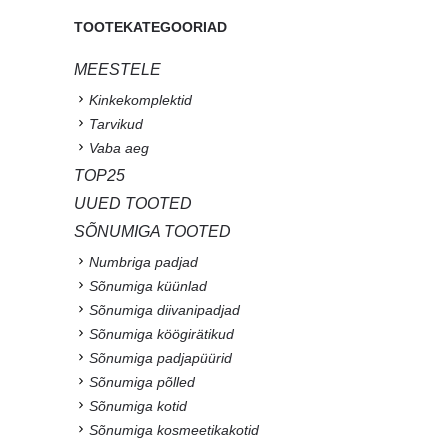
TOOTEKATEGOORIAD
MEESTELE
Kinkekomplektid
Tarvikud
Vaba aeg
TOP25
UUED TOOTED
SÕNUMIGA TOOTED
Numbriga padjad
Sõnumiga küünlad
Sõnumiga diivanipadjad
Sõnumiga köögirätikud
Sõnumiga padjapüürid
Sõnumiga põlled
Sõnumiga kotid
Sõnumiga kosmeetikakotid