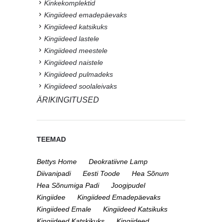
Kinkekomplektid
Kingiideed emadepäevaks
Kingiideed katsikuks
Kingiideed lastele
Kingiideed meestele
Kingiideed naistele
Kingiideed pulmadeks
Kingiideed soolaleivaks
ÄRIKINGITUSED
TEEMAD
Bettys Home
Deokratiivne Lamp
Diivanipadi
Eesti Toode
Hea Sõnum
Hea Sõnumiga Padi
Joogipudel
Kingiidee
Kingiideed Emadepäevaks
Kingiideed Emale
Kingiideed Katsikuks
Kingiideed Katskikuks
Kingiideed