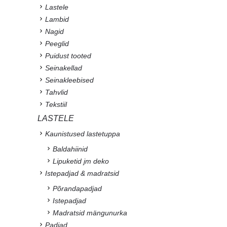
Lastele
Lambid
Nagid
Peeglid
Puidust tooted
Seinakellad
Seinakleebised
Tahvlid
Tekstiil
LASTELE
Kaunistused lastetuppa
Baldahiinid
Lipuketid jm deko
Istepadjad & madratsid
Põrandapadjad
Istepadjad
Madratsid mängunurka
Padjad