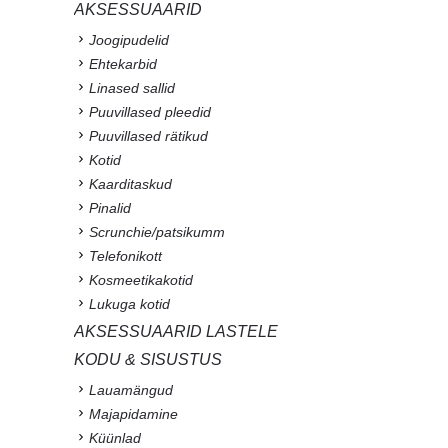
AKSESSUAARID
Joogipudelid
Ehtekarbid
Linased sallid
Puuvillased pleedid
Puuvillased rätikud
Kotid
Kaarditaskud
Pinalid
Scrunchie/patsikumm
Telefonikott
Kosmeetikakotid
Lukuga kotid
AKSESSUAARID LASTELE
KODU & SISUSTUS
Lauamängud
Majapidamine
Küünlad