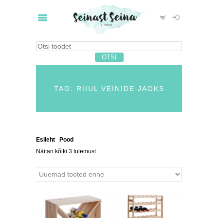
TAG: RIIUL VEINIDE JAOKS
Esileht
/
Pood
/ Tooted siltidega “riiul veinide jaoks”
Näitan kõiki 3 tulemust