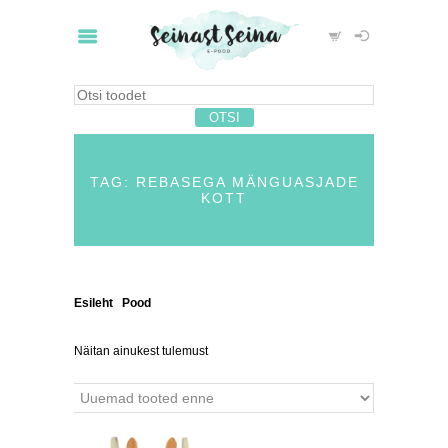
TAG: REBASEGA MÄNGUASJADE
KOTT
Esileht
/
Pood
/ Tooted siltidega “rebasega
mänguasjade kott”
Näitan ainukest tulemust