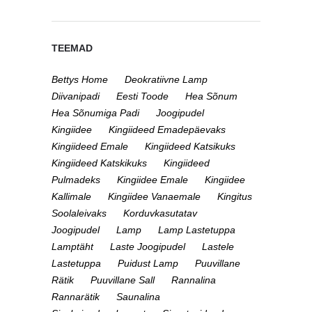
TEEMAD
Bettys Home
Deokratiivne Lamp
Diivanipadi
Eesti Toode
Hea Sõnum
Hea Sõnumiga Padi
Joogipudel
Kingiidee
Kingiideed Emadepäevaks
Kingiideed Emale
Kingiideed Katsikuks
Kingiideed Katskikuks
Kingiideed
Pulmadeks
Kingiidee Emale
Kingiidee
Kallimale
Kingiidee Vanaemale
Kingitus
Soolaleivaks
Korduvkasutatav
Joogipudel
Lamp
Lamp Lastetuppa
Lamptäht
Laste Joogipudel
Lastele
Lastetuppa
Puidust Lamp
Puuvillane
Rätik
Puuvillane Sall
Rannalina
Rannarätik
Saunalina