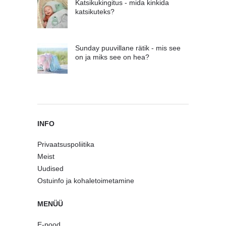
Katsikukingitus - mida kinkida
katsikuteks?
Sunday puuvillane rätik - mis see
on ja miks see on hea?
INFO
Privaatsuspoliitika
Meist
Uudised
Ostuinfo ja kohaletoimetamine
MENÜÜ
E-pood