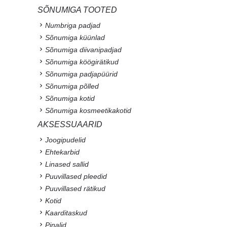
SÕNUMIGA TOOTED
Numbriga padjad
Sõnumiga küünlad
Sõnumiga diivanipadjad
Sõnumiga köögirätikud
Sõnumiga padjapüürid
Sõnumiga põlled
Sõnumiga kotid
Sõnumiga kosmeetikakotid
AKSESSUAARID
Joogipudelid
Ehtekarbid
Linased sallid
Puuvillased pleedid
Puuvillased rätikud
Kotid
Kaarditaskud
Pinalid