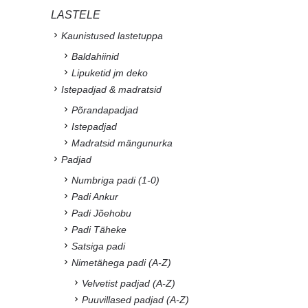
LASTELE
Kaunistused lastetuppa
Baldahiinid
Lipuketid jm deko
Istepadjad & madratsid
Põrandapadjad
Istepadjad
Madratsid mängunurka
Padjad
Numbriga padi (1-0)
Padi Ankur
Padi Jõehobu
Padi Täheke
Satsiga padi
Nimetähega padi (A-Z)
Velvetist padjad (A-Z)
Puuvillased padjad (A-Z)