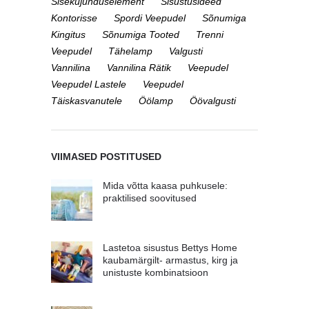
Sisekujunduselement
Sisustusideed
Kontorisse
Spordi Veepudel
Sõnumiga
Kingitus
Sõnumiga Tooted
Trenni
Veepudel
Tähelamp
Valgusti
Vannilina
Vannilina Rätik
Veepudel
Veepudel Lastele
Veepudel
Täiskasvanutele
Öölamp
Öövalgusti
VIIMASED POSTITUSED
Mida võtta kaasa puhkusele:
praktilised soovitused
Lastetoa sisustus Bettys Home
kaubamärgilt- armastus, kirg ja
unistuste kombinatsioon