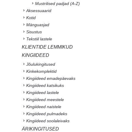
Mustrilised padjad (A-Z)
Aksessuaarid
Kotid
Mänguasjad
Sisustus
Tekstiil lastele
KLIENTIDE LEMMIKUD
KINGIIDEED
Jõulukingitused
Kinkekomplektid
Kingiideed emadepäevaks
Kingiideed katsikuks
Kingiideed lastele
Kingiideed meestele
Kingiideed naistele
Kingiideed pulmadeks
Kingiideed soolaleivaks
ÄRIKINGITUSED