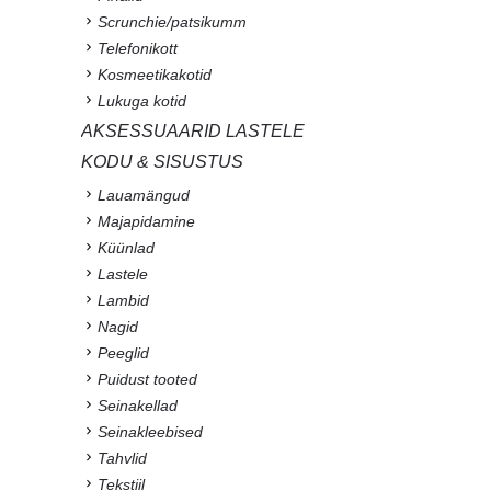
Scrunchie/patsikumm
Telefonikott
Kosmeetikakotid
Lukuga kotid
AKSESSUAARID LASTELE
KODU & SISUSTUS
Lauamängud
Majapidamine
Küünlad
Lastele
Lambid
Nagid
Peeglid
Puidust tooted
Seinakellad
Seinakleebised
Tahvlid
Tekstiil