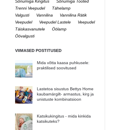
Sõnumiga Kingitus
Sõnumiga Tooted
Trenni Veepudel
Tähelamp
Valgusti
Vannilina
Vannilina Rätik
Veepudel
Veepudel Lastele
Veepudel
Täiskasvanutele
Öölamp
Öövalgusti
VIIMASED POSTITUSED
Mida võtta kaasa puhkusele:
praktilised soovitused
Lastetoa sisustus Bettys Home
kaubamärgilt- armastus, kirg ja
unistuste kombinatsioon
Katsikukingitus - mida kinkida
katsikuteks?