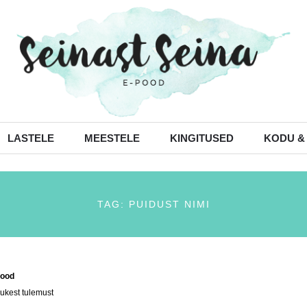
LASTELE
MEESTELE
KINGITUSED
KODU &
TAG: PUIDUST NIMI
ood
/ Tooted siltidega “puidust nimi”
ukest tulemust