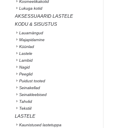
Kosmeetikakotid
Lukuga kotid
AKSESSUAARID LASTELE
KODU & SISUSTUS
Lauamängud
Majapidamine
Küünlad
Lastele
Lambid
Nagid
Peeglid
Puidust tooted
Seinakellad
Seinakleebised
Tahvlid
Tekstiil
LASTELE
Kaunistused lastetuppa