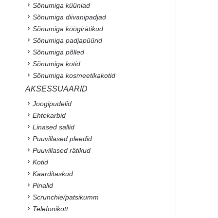
Sõnumiga küünlad
Sõnumiga diivanipadjad
Sõnumiga köögirätikud
Sõnumiga padjapüürid
Sõnumiga põlled
Sõnumiga kotid
Sõnumiga kosmeetikakotid
AKSESSUAARID
Joogipudelid
Ehtekarbid
Linased sallid
Puuvillased pleedid
Puuvillased rätikud
Kotid
Kaarditaskud
Pinalid
Scrunchie/patsikumm
Telefonikott