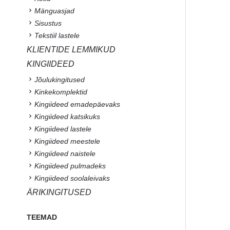
Mänguasjad
Sisustus
Tekstiil lastele
KLIENTIDE LEMMIKUD
KINGIIDEED
Jõulukingitused
Kinkekomplektid
Kingiideed emadepäevaks
Kingiideed katsikuks
Kingiideed lastele
Kingiideed meestele
Kingiideed naistele
Kingiideed pulmadeks
Kingiideed soolaleivaks
ÄRIKINGITUSED
TEEMAD