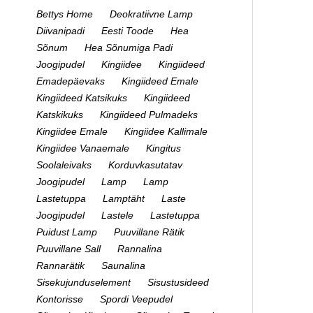
Bettys Home
Deokratiivne Lamp
Diivanipadi
Eesti Toode
Hea
Sõnum
Hea Sõnumiga Padi
Joogipudel
Kingiidee
Kingiideed
Emadepäevaks
Kingiideed Emale
Kingiideed Katsikuks
Kingiideed
Katskikuks
Kingiideed Pulmadeks
Kingiidee Emale
Kingiidee Kallimale
Kingiidee Vanaemale
Kingitus
Soolaleivaks
Korduvkasutatav
Joogipudel
Lamp
Lamp
Lastetuppa
Lamptäht
Laste
Joogipudel
Lastele
Lastetuppa
Puidust Lamp
Puuvillane Rätik
Puuvillane Sall
Rannalina
Rannarätik
Saunalina
Sisekujunduselement
Sisustusideed
Kontorisse
Spordi Veepudel