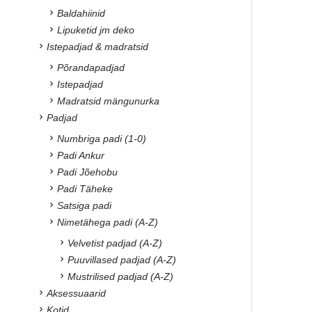
Baldahiinid
Lipuketid jm deko
Istepadjad & madratsid
Põrandapadjad
Istepadjad
Madratsid mängunurka
Padjad
Numbriga padi (1-0)
Padi Ankur
Padi Jõehobu
Padi Täheke
Satsiga padi
Nimetähega padi (A-Z)
Velvetist padjad (A-Z)
Puuvillased padjad (A-Z)
Mustrilised padjad (A-Z)
Aksessuaarid
Kotid