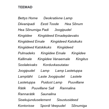
TEEMAD
Bettys Home
Deokratiivne Lamp
Diivanipadi
Eesti Toode
Hea Sõnum
Hea Sõnumiga Padi
Joogipudel
Kingiidee
Kingiideed Emadepäevaks
Kingiideed Emale
Kingiideed Katsikuks
Kingiideed Katskikuks
Kingiideed
Pulmadeks
Kingiidee Emale
Kingiidee
Kallimale
Kingiidee Vanaemale
Kingitus
Soolaleivaks
Korduvkasutatav
Joogipudel
Lamp
Lamp Lastetuppa
Lamptäht
Laste Joogipudel
Lastele
Lastetuppa
Puidust Lamp
Puuvillane
Rätik
Puuvillane Sall
Rannalina
Rannarätik
Saunalina
Sisekujunduselement
Sisustusideed
Kontorisse
Spordi Veepudel
Sõnumiga