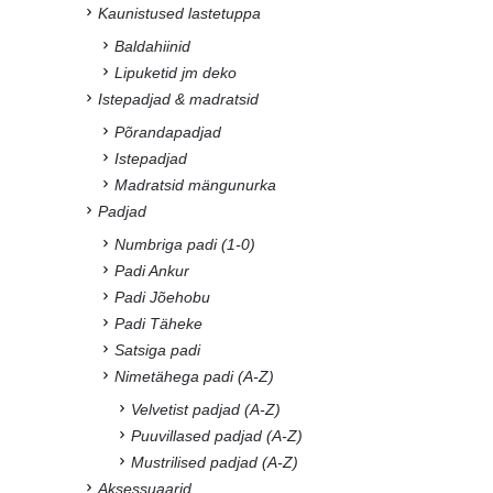
Kaunistused lastetuppa
Baldahiinid
Lipuketid jm deko
Istepadjad & madratsid
Põrandapadjad
Istepadjad
Madratsid mängunurka
Padjad
Numbriga padi (1-0)
Padi Ankur
Padi Jõehobu
Padi Täheke
Satsiga padi
Nimetähega padi (A-Z)
Velvetist padjad (A-Z)
Puuvillased padjad (A-Z)
Mustrilised padjad (A-Z)
Aksessuaarid