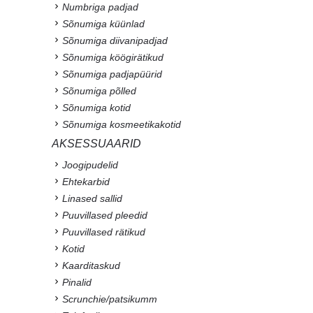
Numbriga padjad
Sõnumiga küünlad
Sõnumiga diivanipadjad
Sõnumiga köögirätikud
Sõnumiga padjapüürid
Sõnumiga põlled
Sõnumiga kotid
Sõnumiga kosmeetikakotid
AKSESSUAARID
Joogipudelid
Ehtekarbid
Linased sallid
Puuvillased pleedid
Puuvillased rätikud
Kotid
Kaarditaskud
Pinalid
Scrunchie/patsikumm