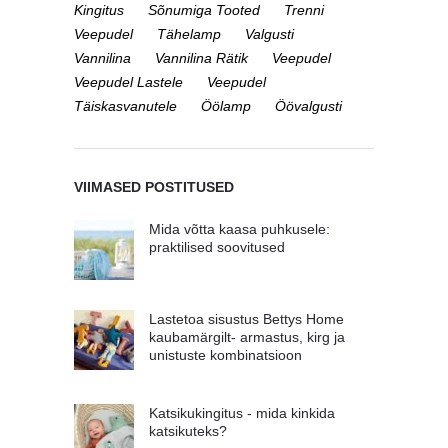
Kingitus
Sõnumiga Tooted
Trenni
Veepudel
Tähelamp
Valgusti
Vannilina
Vannilina Rätik
Veepudel
Veepudel Lastele
Veepudel
Täiskasvanutele
Öölamp
Öövalgusti
VIIMASED POSTITUSED
Mida võtta kaasa puhkusele:
praktilised soovitused
Lastetoa sisustus Bettys Home
kaubamärgilt- armastus, kirg ja
unistuste kombinatsioon
Katsikukingitus - mida kinkida
katsikuteks?