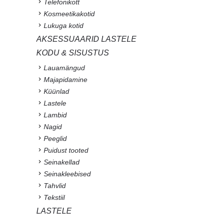
Telefonikott
Kosmeetikakotid
Lukuga kotid
AKSESSUAARID LASTELE
KODU & SISUSTUS
Lauamängud
Majapidamine
Küünlad
Lastele
Lambid
Nagid
Peeglid
Puidust tooted
Seinakellad
Seinakleebised
Tahvlid
Tekstiil
LASTELE