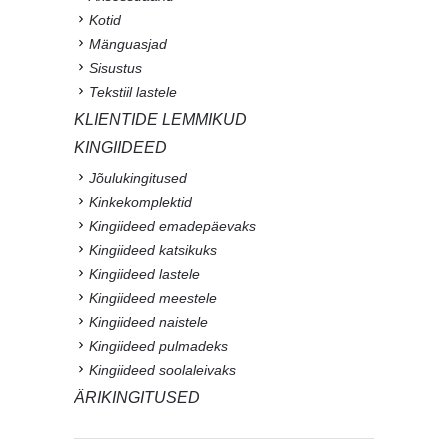
Kotid
Mänguasjad
Sisustus
Tekstiil lastele
KLIENTIDE LEMMIKUD
KINGIIDEED
Jõulukingitused
Kinkekomplektid
Kingiideed emadepäevaks
Kingiideed katsikuks
Kingiideed lastele
Kingiideed meestele
Kingiideed naistele
Kingiideed pulmadeks
Kingiideed soolaleivaks
ÄRIKINGITUSED