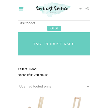
TAG: PUIDUST KÄRU
Esileht
/
Pood
/ Tooted siltidega “puidust käru”
Näitan kõiki 2 tulemust