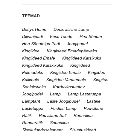
TEEMAD
Bettys Home
Deokratiivne Lamp
Diivanipadi
Eesti Toode
Hea Sõnum
Hea Sõnumiga Padi
Joogipudel
Kingiidee
Kingiideed Emadepäevaks
Kingiideed Emale
Kingiideed Katsikuks
Kingiideed Katskikuks
Kingiideed
Pulmadeks
Kingiidee Emale
Kingiidee
Kallimale
Kingiidee Vanaemale
Kingitus
Soolaleivaks
Korduvkasutatav
Joogipudel
Lamp
Lamp Lastetuppa
Lamptäht
Laste Joogipudel
Lastele
Lastetuppa
Puidust Lamp
Puuvillane
Rätik
Puuvillane Sall
Rannalina
Rannarätik
Saunalina
Sisekujunduselement
Sisustusideed