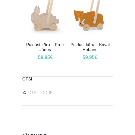
Puidust käru – Preili
Puidust käru – Kaval
Jänes
Rebane
59.95
€
59.95
€
OTSI