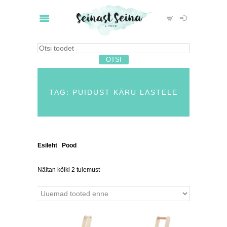
TAG: PUIDUST KÄRU LASTELE
Esileht
/
Pood
/ Tooted siltidega “puidust käru
lastele”
Näitan kõiki 2 tulemust