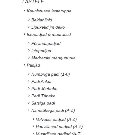
LASTELE
Kaunistused lastetuppa
Baldahiinid
Lipuketid jm deko
Istepadjad & madratsid
Põrandapadjad
Istepadjad
Madratsid mängunurka
Padjad
Numbriga padi (1-0)
Padi Ankur
Padi Jõehobu
Padi Täheke
Satsiga padi
Nimetähega padi (A-Z)
Velvetist padjad (A-Z)
Puuvillased padjad (A-Z)
Mustrilised padjad (A-Z)