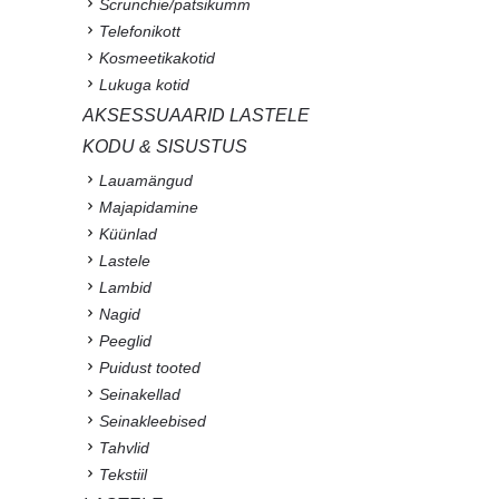
Scrunchie/patsikumm
Telefonikott
Kosmeetikakotid
Lukuga kotid
AKSESSUAARID LASTELE
KODU & SISUSTUS
Lauamängud
Majapidamine
Küünlad
Lastele
Lambid
Nagid
Peeglid
Puidust tooted
Seinakellad
Seinakleebised
Tahvlid
Tekstiil