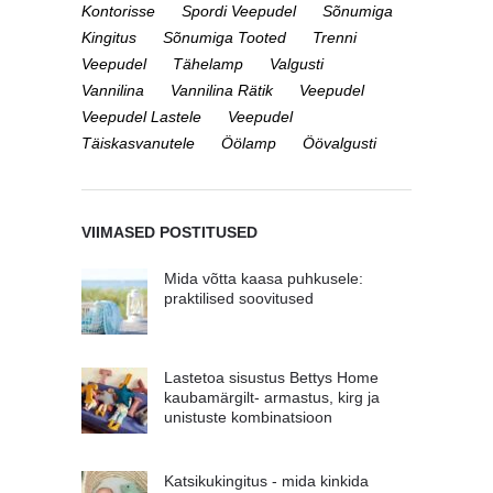
Kontorisse
Spordi Veepudel
Sõnumiga
Kingitus
Sõnumiga Tooted
Trenni
Veepudel
Tähelamp
Valgusti
Vannilina
Vannilina Rätik
Veepudel
Veepudel Lastele
Veepudel
Täiskasvanutele
Öölamp
Öövalgusti
VIIMASED POSTITUSED
Mida võtta kaasa puhkusele:
praktilised soovitused
Lastetoa sisustus Bettys Home
kaubamärgilt- armastus, kirg ja
unistuste kombinatsioon
Katsikukingitus - mida kinkida