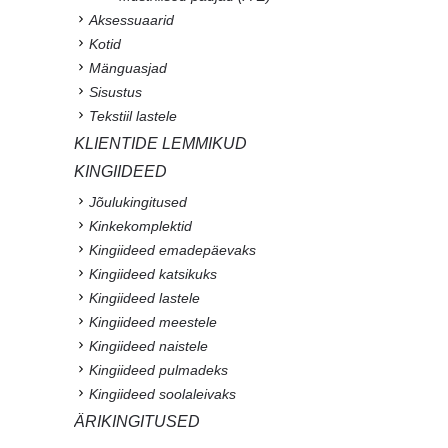
Aksessuaarid
Kotid
Mänguasjad
Sisustus
Tekstiil lastele
KLIENTIDE LEMMIKUD
KINGIIDEED
Jõulukingitused
Kinkekomplektid
Kingiideed emadepäevaks
Kingiideed katsikuks
Kingiideed lastele
Kingiideed meestele
Kingiideed naistele
Kingiideed pulmadeks
Kingiideed soolaleivaks
ÄRIKINGITUSED