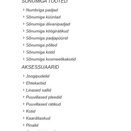
SÕNUMIGA TOOTED
Numbriga padjad
Sõnumiga küünlad
Sõnumiga diivanipadjad
Sõnumiga köögirätikud
Sõnumiga padjapüürid
Sõnumiga põlled
Sõnumiga kotid
Sõnumiga kosmeetikakotid
AKSESSUAARID
Joogipudelid
Ehtekarbid
Linased sallid
Puuvillased pleedid
Puuvillased rätikud
Kotid
Kaarditaskud
Pinalid