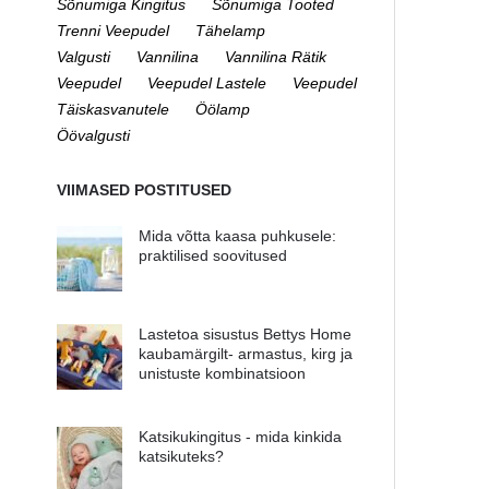
Sõnumiga Kingitus
Sõnumiga Tooted
Trenni Veepudel
Tähelamp
Valgusti
Vannilina
Vannilina Rätik
Veepudel
Veepudel Lastele
Veepudel
Täiskasvanutele
Öölamp
Öövalgusti
VIIMASED POSTITUSED
Mida võtta kaasa puhkusele:
praktilised soovitused
Lastetoa sisustus Bettys Home
kaubamärgilt- armastus, kirg ja
unistuste kombinatsioon
Katsikukingitus - mida kinkida
katsikuteks?