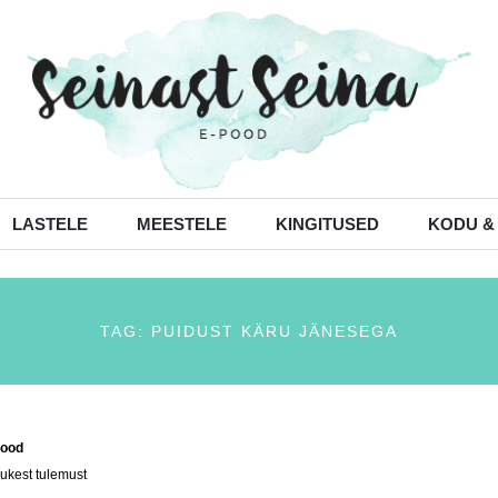
LASTELE
MEESTELE
KINGITUSED
KODU &
TAG: PUIDUST KÄRU JÄNESEGA
ood
/ Tooted siltidega “puidust käru jänesega”
ukest tulemust