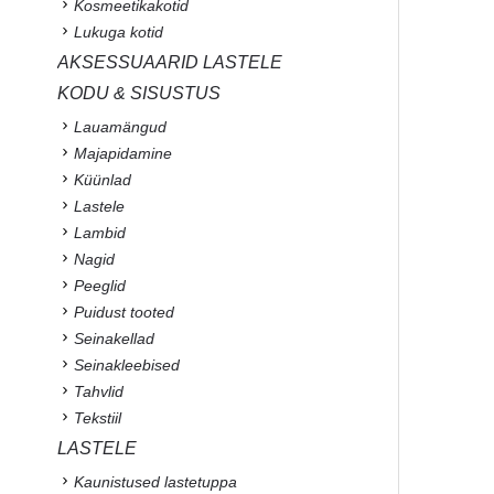
Kosmeetikakotid
Lukuga kotid
AKSESSUAARID LASTELE
KODU & SISUSTUS
Lauamängud
Majapidamine
Küünlad
Lastele
Lambid
Nagid
Peeglid
Puidust tooted
Seinakellad
Seinakleebised
Tahvlid
Tekstiil
LASTELE
Kaunistused lastetuppa