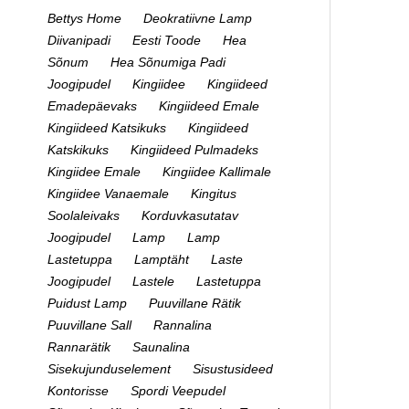
Bettys Home
Deokratiivne Lamp
Diivanipadi
Eesti Toode
Hea
Sõnum
Hea Sõnumiga Padi
Joogipudel
Kingiidee
Kingiideed
Emadepäevaks
Kingiideed Emale
Kingiideed Katsikuks
Kingiideed
Katskikuks
Kingiideed Pulmadeks
Kingiidee Emale
Kingiidee Kallimale
Kingiidee Vanaemale
Kingitus
Soolaleivaks
Korduvkasutatav
Joogipudel
Lamp
Lamp
Lastetuppa
Lamptäht
Laste
Joogipudel
Lastele
Lastetuppa
Puidust Lamp
Puuvillane Rätik
Puuvillane Sall
Rannalina
Rannarätik
Saunalina
Sisekujunduselement
Sisustusideed
Kontorisse
Spordi Veepudel