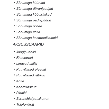
Sõnumiga küünlad
Sõnumiga diivanipadjad
Sõnumiga köögirätikud
Sõnumiga padjapüürid
Sõnumiga põlled
Sõnumiga kotid
Sõnumiga kosmeetikakotid
AKSESSUAARID
Joogipudelid
Ehtekarbid
Linased sallid
Puuvillased pleedid
Puuvillased rätikud
Kotid
Kaarditaskud
Pinalid
Scrunchie/patsikumm
Telefonikott