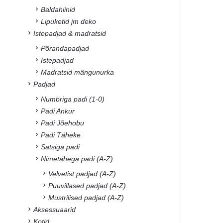
Baldahiinid
Lipuketid jm deko
Istepadjad & madratsid
Põrandapadjad
Istepadjad
Madratsid mängunurka
Padjad
Numbriga padi (1-0)
Padi Ankur
Padi Jõehobu
Padi Täheke
Satsiga padi
Nimetähega padi (A-Z)
Velvetist padjad (A-Z)
Puuvillased padjad (A-Z)
Mustrilised padjad (A-Z)
Aksessuaarid
Kotid