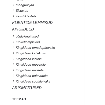
Mänguasjad
Sisustus
Tekstiil lastele
KLIENTIDE LEMMIKUD
KINGIIDEED
Jõulukingitused
Kinkekomplektid
Kingiideed emadepäevaks
Kingiideed katsikuks
Kingiideed lastele
Kingiideed meestele
Kingiideed naistele
Kingiideed pulmadeks
Kingiideed soolaleivaks
ÄRIKINGITUSED
TEEMAD