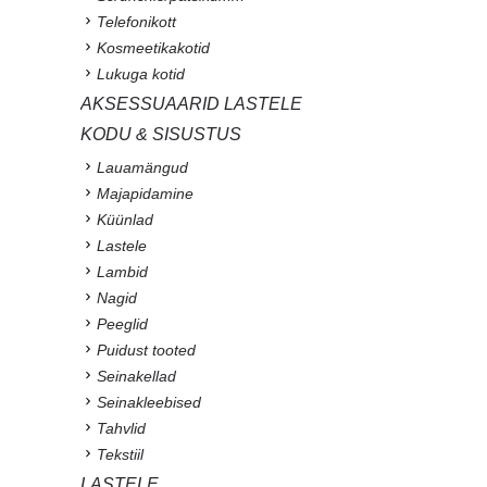
Telefonikott
Kosmeetikakotid
Lukuga kotid
AKSESSUAARID LASTELE
KODU & SISUSTUS
Lauamängud
Majapidamine
Küünlad
Lastele
Lambid
Nagid
Peeglid
Puidust tooted
Seinakellad
Seinakleebised
Tahvlid
Tekstiil
LASTELE