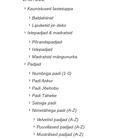
Kaunistused lastetuppa
Baldahiinid
Lipuketid jm deko
Istepadjad & madratsid
Põrandapadjad
Istepadjad
Madratsid mängunurka
Padjad
Numbriga padi (1-0)
Padi Ankur
Padi Jõehobu
Padi Täheke
Satsiga padi
Nimetähega padi (A-Z)
Velvetist padjad (A-Z)
Puuvillased padjad (A-Z)
Mustrilised padjad (A-Z)