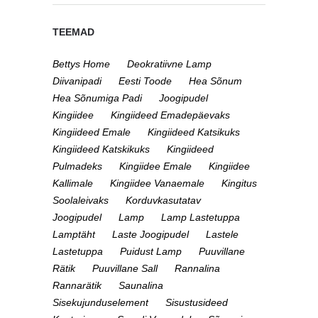
TEEMAD
Bettys Home
Deokratiivne Lamp
Diivanipadi
Eesti Toode
Hea Sõnum
Hea Sõnumiga Padi
Joogipudel
Kingiidee
Kingiideed Emadepäevaks
Kingiideed Emale
Kingiideed Katsikuks
Kingiideed Katskikuks
Kingiideed
Pulmadeks
Kingiidee Emale
Kingiidee
Kallimale
Kingiidee Vanaemale
Kingitus
Soolaleivaks
Korduvkasutatav
Joogipudel
Lamp
Lamp Lastetuppa
Lamptäht
Laste Joogipudel
Lastele
Lastetuppa
Puidust Lamp
Puuvillane
Rätik
Puuvillane Sall
Rannalina
Rannarätik
Saunalina
Sisekujunduselement
Sisustusideed