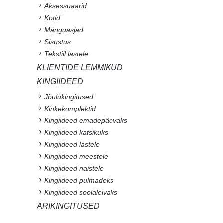
Aksessuaarid
Kotid
Mänguasjad
Sisustus
Tekstiil lastele
KLIENTIDE LEMMIKUD
KINGIIDEED
Jõulukingitused
Kinkekomplektid
Kingiideed emadepäevaks
Kingiideed katsikuks
Kingiideed lastele
Kingiideed meestele
Kingiideed naistele
Kingiideed pulmadeks
Kingiideed soolaleivaks
ÄRIKINGITUSED