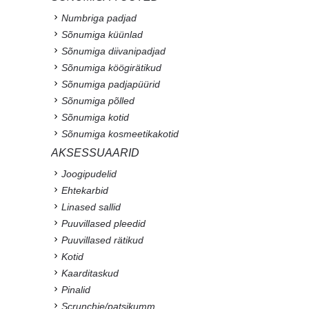
Numbriga padjad
Sõnumiga küünlad
Sõnumiga diivanipadjad
Sõnumiga köögirätikud
Sõnumiga padjapüürid
Sõnumiga põlled
Sõnumiga kotid
Sõnumiga kosmeetikakotid
AKSESSUAARID
Joogipudelid
Ehtekarbid
Linased sallid
Puuvillased pleedid
Puuvillased rätikud
Kotid
Kaarditaskud
Pinalid
Scrunchie/patsikumm