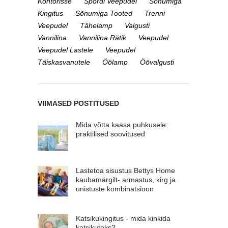
Kontorisse
Spordi Veepudel
Sõnumiga
Kingitus
Sõnumiga Tooted
Trenni
Veepudel
Tähelamp
Valgusti
Vannilina
Vannilina Rätik
Veepudel
Veepudel Lastele
Veepudel
Täiskasvanutele
Öölamp
Öövalgusti
VIIMASED POSTITUSED
Mida võtta kaasa puhkusele:
praktilised soovitused
Lastetoa sisustus Bettys Home
kaubamärgilt- armastus, kirg ja
unistuste kombinatsioon
Katsikukingitus - mida kinkida
katsikuteks?