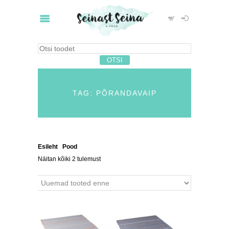
TAG: PÕRANDAVAIP
Esileht
/
Pood
/ Tooted siltidega “põrandavaip”
Näitan kõiki 2 tulemust