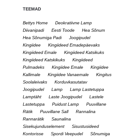
TEEMAD
Bettys Home
Deokratiivne Lamp
Diivanipadi
Eesti Toode
Hea Sõnum
Hea Sõnumiga Padi
Joogipudel
Kingiidee
Kingiideed Emadepäevaks
Kingiideed Emale
Kingiideed Katsikuks
Kingiideed Katskikuks
Kingiideed
Pulmadeks
Kingiidee Emale
Kingiidee
Kallimale
Kingiidee Vanaemale
Kingitus
Soolaleivaks
Korduvkasutatav
Joogipudel
Lamp
Lamp Lastetuppa
Lamptäht
Laste Joogipudel
Lastele
Lastetuppa
Puidust Lamp
Puuvillane
Rätik
Puuvillane Sall
Rannalina
Rannarätik
Saunalina
Sisekujunduselement
Sisustusideed
Kontorisse
Spordi Veepudel
Sõnumiga