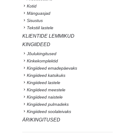
Kotid
Mänguasjad
Sisustus
Tekstiil lastele
KLIENTIDE LEMMIKUD
KINGIIDEED
Jõulukingitused
Kinkekomplektid
Kingiideed emadepäevaks
Kingiideed katsikuks
Kingiideed lastele
Kingiideed meestele
Kingiideed naistele
Kingiideed pulmadeks
Kingiideed soolaleivaks
ÄRIKINGITUSED