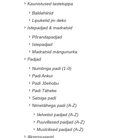
Kaunistused lastetuppa
Baldahiinid
Lipuketid jm deko
Istepadjad & madratsid
Põrandapadjad
Istepadjad
Madratsid mängunurka
Padjad
Numbriga padi (1-0)
Padi Ankur
Padi Jõehobu
Padi Täheke
Satsiga padi
Nimetähega padi (A-Z)
Velvetist padjad (A-Z)
Puuvillased padjad (A-Z)
Mustrilised padjad (A-Z)
Aksessuaarid