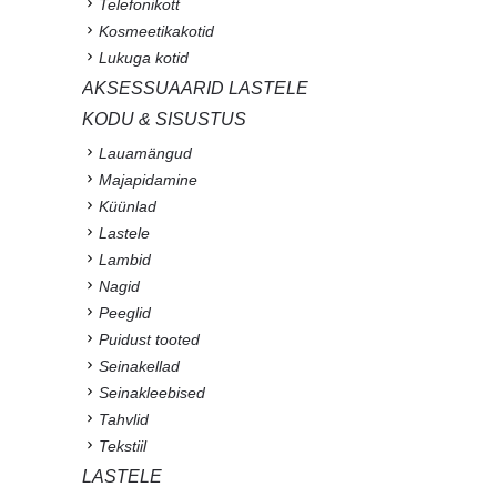
Telefonikott
Kosmeetikakotid
Lukuga kotid
AKSESSUAARID LASTELE
KODU & SISUSTUS
Lauamängud
Majapidamine
Küünlad
Lastele
Lambid
Nagid
Peeglid
Puidust tooted
Seinakellad
Seinakleebised
Tahvlid
Tekstiil
LASTELE