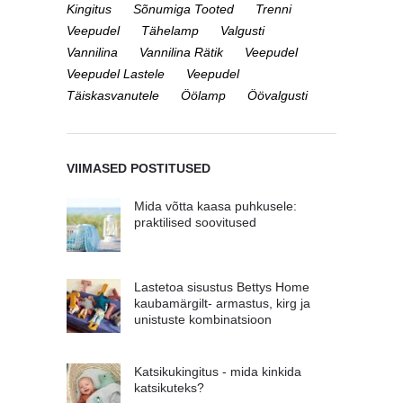
Kingitus
Sõnumiga Tooted
Trenni
Veepudel
Tähelamp
Valgusti
Vannilina
Vannilina Rätik
Veepudel
Veepudel Lastele
Veepudel
Täiskasvanutele
Öölamp
Öövalgusti
VIIMASED POSTITUSED
Mida võtta kaasa puhkusele:
praktilised soovitused
Lastetoa sisustus Bettys Home
kaubamärgilt- armastus, kirg ja
unistuste kombinatsioon
Katsikukingitus - mida kinkida
katsikuteks?