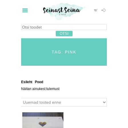
TAG: PINK
Esileht
/
Pood
/ Tooted siltidega “pink”
Näitan ainukest tulemust