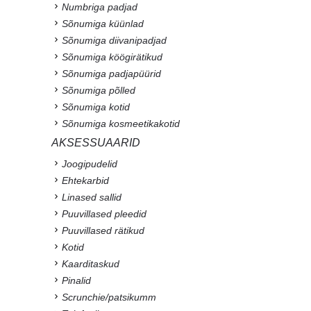
Numbriga padjad
Sõnumiga küünlad
Sõnumiga diivanipadjad
Sõnumiga köögirätikud
Sõnumiga padjapüürid
Sõnumiga põlled
Sõnumiga kotid
Sõnumiga kosmeetikakotid
AKSESSUAARID
Joogipudelid
Ehtekarbid
Linased sallid
Puuvillased pleedid
Puuvillased rätikud
Kotid
Kaarditaskud
Pinalid
Scrunchie/patsikumm