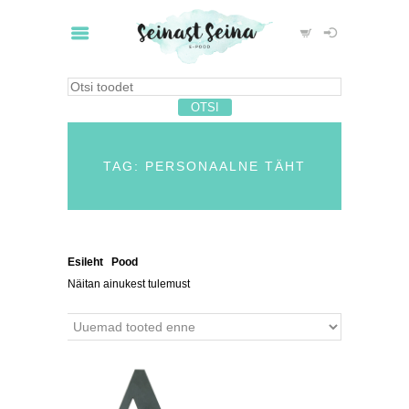
TAG: PERSONAALNE TÄHT
Esileht
/
Pood
/ Tooted siltidega “personaalne täht”
Näitan ainukest tulemust