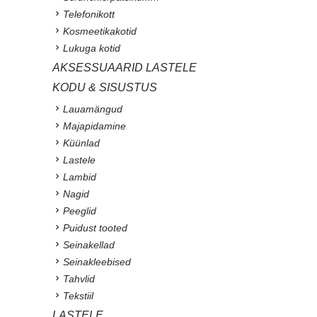
Telefonikott
Kosmeetikakotid
Lukuga kotid
AKSESSUAARID LASTELE
KODU & SISUSTUS
Lauamängud
Majapidamine
Küünlad
Lastele
Lambid
Nagid
Peeglid
Puidust tooted
Seinakellad
Seinakleebised
Tahvlid
Tekstiil
LASTELE