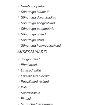
Numbriga padjad
Sõnumiga küünlad
Sõnumiga diivanipadjad
Sõnumiga köögirätikud
Sõnumiga padjapüürid
Sõnumiga põlled
Sõnumiga kotid
Sõnumiga kosmeetikakotid
AKSESSUAARID
Joogipudelid
Ehtekarbid
Linased sallid
Puuvillased pleedid
Puuvillased rätikud
Kotid
Kaarditaskud
Pinalid
Scrunchie/patsikumm