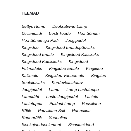
TEEMAD
Bettys Home
Deokratiivne Lamp
Diivanipadi
Eesti Toode
Hea Sõnum
Hea Sõnumiga Padi
Joogipudel
Kingiidee
Kingiideed Emadepäevaks
Kingiideed Emale
Kingiideed Katsikuks
Kingiideed Katskikuks
Kingiideed
Pulmadeks
Kingiidee Emale
Kingiidee
Kallimale
Kingiidee Vanaemale
Kingitus
Soolaleivaks
Korduvkasutatav
Joogipudel
Lamp
Lamp Lastetuppa
Lamptäht
Laste Joogipudel
Lastele
Lastetuppa
Puidust Lamp
Puuvillane
Rätik
Puuvillane Sall
Rannalina
Rannarätik
Saunalina
Sisekujunduselement
Sisustusideed