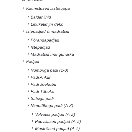
Kaunistused lastetuppa
Baldahiinid
Lipuketid jm deko
Istepadjad & madratsid
Põrandapadjad
Istepadjad
Madratsid mängunurka
Padjad
Numbriga padi (1-0)
Padi Ankur
Padi Jõehobu
Padi Täheke
Satsiga padi
Nimetähega padi (A-Z)
Velvetist padjad (A-Z)
Puuvillased padjad (A-Z)
Mustrilised padjad (A-Z)