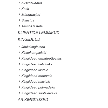
Aksessuaarid
Kotid
Mänguasjad
Sisustus
Tekstiil lastele
KLIENTIDE LEMMIKUD
KINGIIDEED
Jõulukingitused
Kinkekomplektid
Kingiideed emadepäevaks
Kingiideed katsikuks
Kingiideed lastele
Kingiideed meestele
Kingiideed naistele
Kingiideed pulmadeks
Kingiideed soolaleivaks
ÄRIKINGITUSED