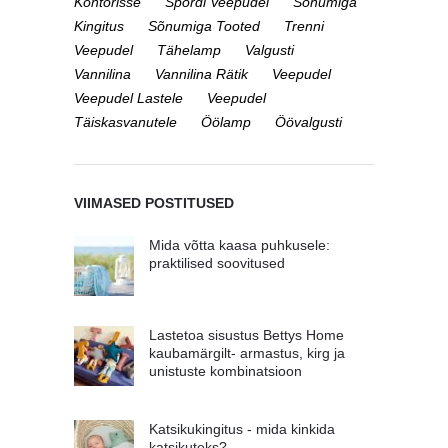
Kontorisse
Spordi Veepudel
Sõnumiga
Kingitus
Sõnumiga Tooted
Trenni
Veepudel
Tähelamp
Valgusti
Vannilina
Vannilina Rätik
Veepudel
Veepudel Lastele
Veepudel
Täiskasvanutele
Öölamp
Öövalgusti
VIIMASED POSTITUSED
Mida võtta kaasa puhkusele:
praktilised soovitused
Lastetoa sisustus Bettys Home
kaubamärgilt- armastus, kirg ja
unistuste kombinatsioon
Katsikukingitus - mida kinkida
katsikuteks?