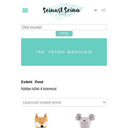
TAG: PEHME MÄNGUASI
Esileht
/
Pood
/ Tooted siltidega “pehme mänguasi”
Näitan kõiki 4 tulemust