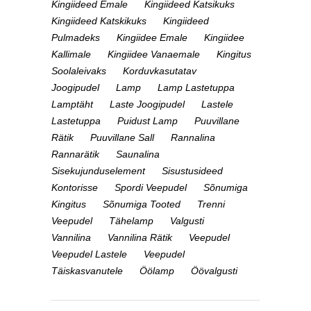
Kingiideed Emale
Kingiideed Katsikuks
Kingiideed Katskikuks
Kingiideed
Pulmadeks
Kingiidee Emale
Kingiidee
Kallimale
Kingiidee Vanaemale
Kingitus
Soolaleivaks
Korduvkasutatav
Joogipudel
Lamp
Lamp Lastetuppa
Lamptäht
Laste Joogipudel
Lastele
Lastetuppa
Puidust Lamp
Puuvillane
Rätik
Puuvillane Sall
Rannalina
Rannarätik
Saunalina
Sisekujunduselement
Sisustusideed
Kontorisse
Spordi Veepudel
Sõnumiga
Kingitus
Sõnumiga Tooted
Trenni
Veepudel
Tähelamp
Valgusti
Vannilina
Vannilina Rätik
Veepudel
Veepudel Lastele
Veepudel
Täiskasvanutele
Öölamp
Öövalgusti