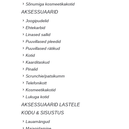
Sõnumiga kosmeetikakotid
AKSESSUAARID
Joogipudelid
Ehtekarbid
Linased sallid
Puuvillased pleedid
Puuvillased rätikud
Kotid
Kaarditaskud
Pinalid
Scrunchie/patsikumm
Telefonikott
Kosmeetikakotid
Lukuga kotid
AKSESSUAARID LASTELE
KODU & SISUSTUS
Lauamängud
Majapidamine