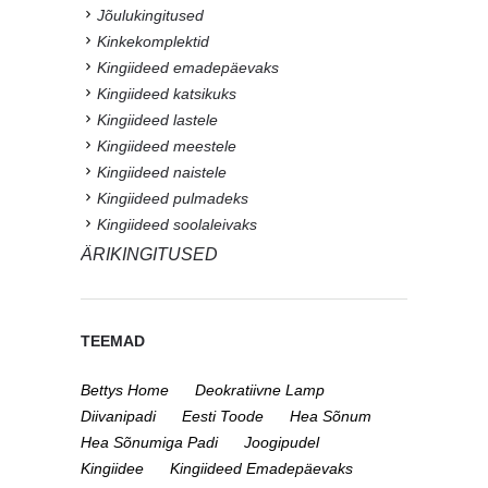
Jõulukingitused
Kinkekomplektid
Kingiideed emadepäevaks
Kingiideed katsikuks
Kingiideed lastele
Kingiideed meestele
Kingiideed naistele
Kingiideed pulmadeks
Kingiideed soolaleivaks
ÄRIKINGITUSED
TEEMAD
Bettys Home
Deokratiivne Lamp
Diivanipadi
Eesti Toode
Hea Sõnum
Hea Sõnumiga Padi
Joogipudel
Kingiidee
Kingiideed Emadepäevaks