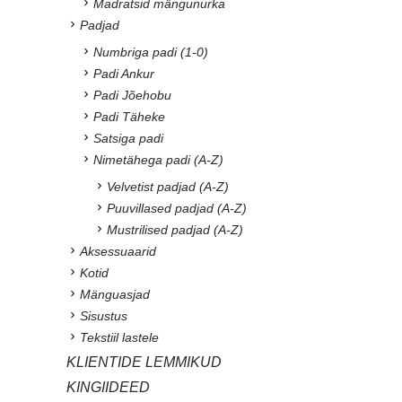
Madratsid mängunurka
Padjad
Numbriga padi (1-0)
Padi Ankur
Padi Jõehobu
Padi Täheke
Satsiga padi
Nimetähega padi (A-Z)
Velvetist padjad (A-Z)
Puuvillased padjad (A-Z)
Mustrilised padjad (A-Z)
Aksessuaarid
Kotid
Mänguasjad
Sisustus
Tekstiil lastele
KLIENTIDE LEMMIKUD
KINGIIDEED