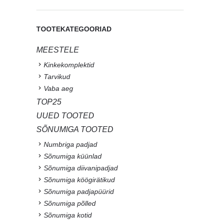
TOOTEKATEGOORIAD
MEESTELE
Kinkekomplektid
Tarvikud
Vaba aeg
TOP25
UUED TOOTED
SÕNUMIGA TOOTED
Numbriga padjad
Sõnumiga küünlad
Sõnumiga diivanipadjad
Sõnumiga köögirätikud
Sõnumiga padjapüürid
Sõnumiga põlled
Sõnumiga kotid