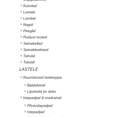
Küünlad
Lastele
Lambid
Nagid
Peeglid
Puidust tooted
Seinakellad
Seinakleebised
Tahvlid
Tekstiil
LASTELE
Kaunistused lastetuppa
Baldahiinid
Lipuketid jm deko
Istepadjad & madratsid
Põrandapadjad
Istepadjad