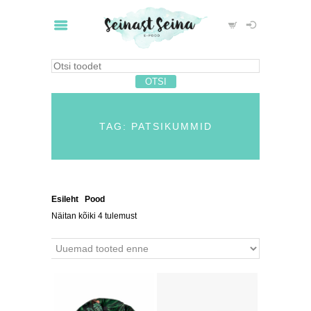
TAG: PATSIKUMMID
Esileht
/
Pood
/ Tooted siltidega “patsikummid”
Näitan kõiki 4 tulemust