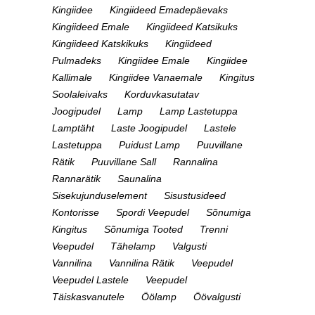
Kingiidee
Kingiideed Emadepäevaks
Kingiideed Emale
Kingiideed Katsikuks
Kingiideed Katskikuks
Kingiideed
Pulmadeks
Kingiidee Emale
Kingiidee
Kallimale
Kingiidee Vanaemale
Kingitus
Soolaleivaks
Korduvkasutatav
Joogipudel
Lamp
Lamp Lastetuppa
Lamptäht
Laste Joogipudel
Lastele
Lastetuppa
Puidust Lamp
Puuvillane
Rätik
Puuvillane Sall
Rannalina
Rannarätik
Saunalina
Sisekujunduselement
Sisustusideed
Kontorisse
Spordi Veepudel
Sõnumiga
Kingitus
Sõnumiga Tooted
Trenni
Veepudel
Tähelamp
Valgusti
Vannilina
Vannilina Rätik
Veepudel
Veepudel Lastele
Veepudel
Täiskasvanutele
Öölamp
Öövalgusti