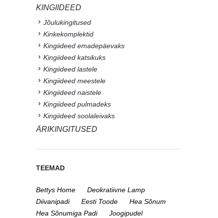
KINGIIDEED
Jõulukingitused
Kinkekomplektid
Kingiideed emadepäevaks
Kingiideed katsikuks
Kingiideed lastele
Kingiideed meestele
Kingiideed naistele
Kingiideed pulmadeks
Kingiideed soolaleivaks
ÄRIKINGITUSED
TEEMAD
Bettys Home
Deokratiivne Lamp
Diivanipadi
Eesti Toode
Hea Sõnum
Hea Sõnumiga Padi
Joogipudel