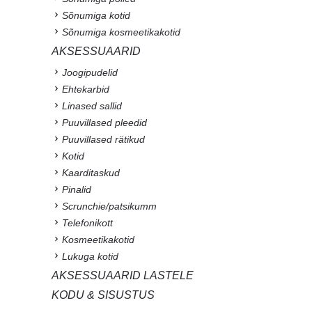
Sõnumiga kotid
Sõnumiga kosmeetikakotid
AKSESSUAARID
Joogipudelid
Ehtekarbid
Linased sallid
Puuvillased pleedid
Puuvillased rätikud
Kotid
Kaarditaskud
Pinalid
Scrunchie/patsikumm
Telefonikott
Kosmeetikakotid
Lukuga kotid
AKSESSUAARID LASTELE
KODU & SISUSTUS