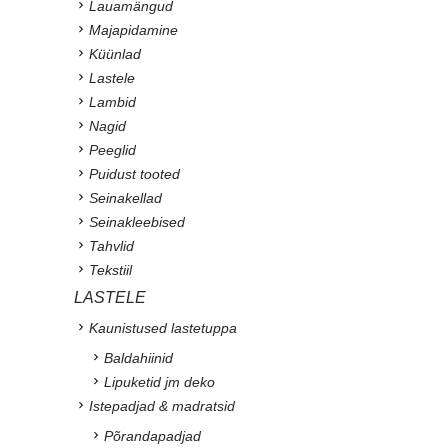
Lauamängud
Majapidamine
Küünlad
Lastele
Lambid
Nagid
Peeglid
Puidust tooted
Seinakellad
Seinakleebised
Tahvlid
Tekstiil
LASTELE
Kaunistused lastetuppa
Baldahiinid
Lipuketid jm deko
Istepadjad & madratsid
Põrandapadjad