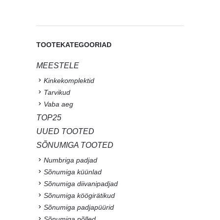
TOOTEKATEGOORIAD
MEESTELE
Kinkekomplektid
Tarvikud
Vaba aeg
TOP25
UUED TOOTED
SÕNUMIGA TOOTED
Numbriga padjad
Sõnumiga küünlad
Sõnumiga diivanipadjad
Sõnumiga köögirätikud
Sõnumiga padjapüürid
Sõnumiga põlled