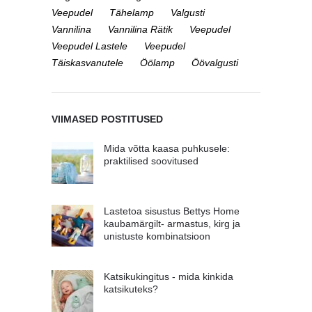
Veepudel
Tähelamp
Valgusti
Vannilina
Vannilina Rätik
Veepudel
Veepudel Lastele
Veepudel
Täiskasvanutele
Öölamp
Öövalgusti
VIIMASED POSTITUSED
Mida võtta kaasa puhkusele:
praktilised soovitused
Lastetoa sisustus Bettys Home
kaubamärgilt- armastus, kirg ja
unistuste kombinatsioon
Katsikukingitus - mida kinkida
katsikuteks?