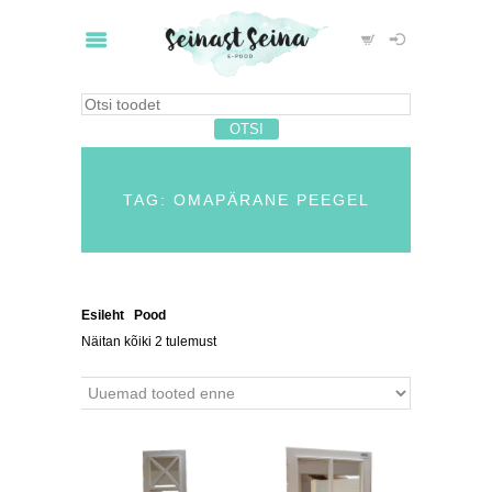
TAG: OMAPÄRANE PEEGEL
Esileht
/
Pood
/ Tooted siltidega “omapärane peegel”
Näitan kõiki 2 tulemust