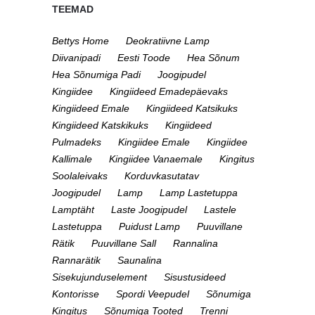
TEEMAD
Bettys Home
Deokratiivne Lamp
Diivanipadi
Eesti Toode
Hea Sõnum
Hea Sõnumiga Padi
Joogipudel
Kingiidee
Kingiideed Emadepäevaks
Kingiideed Emale
Kingiideed Katsikuks
Kingiideed Katskikuks
Kingiideed
Pulmadeks
Kingiidee Emale
Kingiidee
Kallimale
Kingiidee Vanaemale
Kingitus
Soolaleivaks
Korduvkasutatav
Joogipudel
Lamp
Lamp Lastetuppa
Lamptäht
Laste Joogipudel
Lastele
Lastetuppa
Puidust Lamp
Puuvillane
Rätik
Puuvillane Sall
Rannalina
Rannarätik
Saunalina
Sisekujunduselement
Sisustusideed
Kontorisse
Spordi Veepudel
Sõnumiga
Kingitus
Sõnumiga Tooted
Trenni