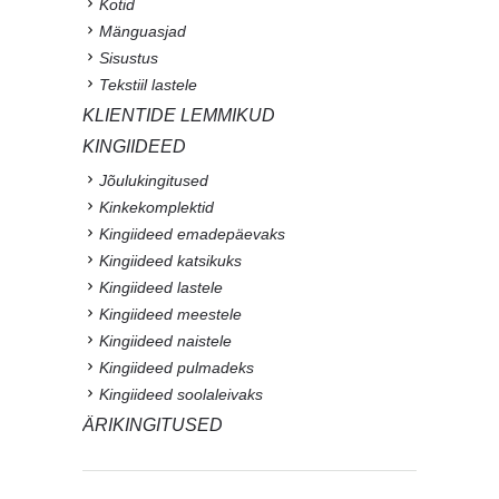
Kotid
Mänguasjad
Sisustus
Tekstiil lastele
KLIENTIDE LEMMIKUD
KINGIIDEED
Jõulukingitused
Kinkekomplektid
Kingiideed emadepäevaks
Kingiideed katsikuks
Kingiideed lastele
Kingiideed meestele
Kingiideed naistele
Kingiideed pulmadeks
Kingiideed soolaleivaks
ÄRIKINGITUSED