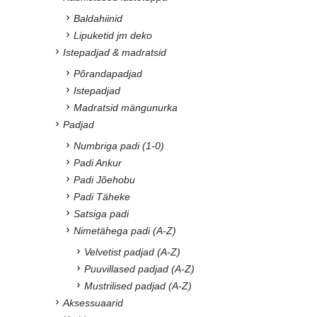
Baldahiinid
Lipuketid jm deko
Istepadjad & madratsid
Põrandapadjad
Istepadjad
Madratsid mängunurka
Padjad
Numbriga padi (1-0)
Padi Ankur
Padi Jõehobu
Padi Täheke
Satsiga padi
Nimetähega padi (A-Z)
Velvetist padjad (A-Z)
Puuvillased padjad (A-Z)
Mustrilised padjad (A-Z)
Aksessuaarid