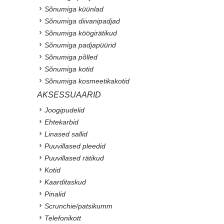
Sõnumiga küünlad
Sõnumiga diivanipadjad
Sõnumiga köögirätikud
Sõnumiga padjapüürid
Sõnumiga põlled
Sõnumiga kotid
Sõnumiga kosmeetikakotid
AKSESSUAARID
Joogipudelid
Ehtekarbid
Linased sallid
Puuvillased pleedid
Puuvillased rätikud
Kotid
Kaarditaskud
Pinalid
Scrunchie/patsikumm
Telefonikott