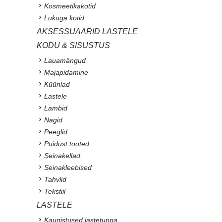
Kosmeetikakotid
Lukuga kotid
AKSESSUAARID LASTELE
KODU & SISUSTUS
Lauamängud
Majapidamine
Küünlad
Lastele
Lambid
Nagid
Peeglid
Puidust tooted
Seinakellad
Seinakleebised
Tahvlid
Tekstiil
LASTELE
Kaunistused lastetuppa