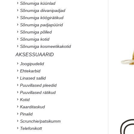
Sõnumiga küünlad
Sõnumiga diivanipadjad
Sõnumiga köögirätikud
Sõnumiga padjapüürid
Sõnumiga põlled
Sõnumiga kotid
Sõnumiga kosmeetikakotid
AKSESSUAARID
Joogipudelid
Ehtekarbid
Linased sallid
Puuvillased pleedid
Puuvillased rätikud
Kotid
Kaarditaskud
Pinalid
Scrunchie/patsikumm
Telefonikott