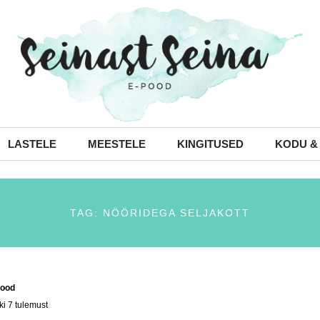
LASTELE
MEESTELE
KINGITUSED
KODU &
TAG: NÖÖRIDEGA SELJAKOTT
ood
/ Tooted siltidega “nööridega seljakott”
ki 7 tulemust