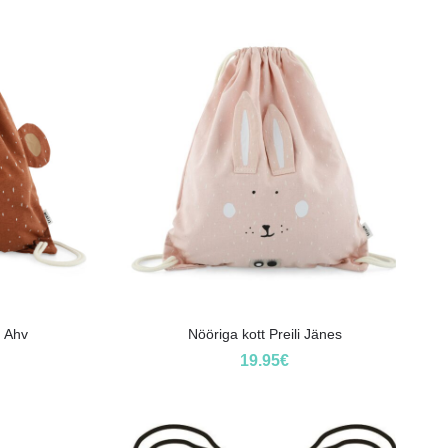
u Ahv
Nööriga kott Preili Jänes
19.95
€