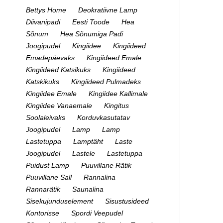
Bettys Home
Deokratiivne Lamp
Diivanipadi
Eesti Toode
Hea
Sõnum
Hea Sõnumiga Padi
Joogipudel
Kingiidee
Kingiideed
Emadepäevaks
Kingiideed Emale
Kingiideed Katsikuks
Kingiideed
Katskikuks
Kingiideed Pulmadeks
Kingiidee Emale
Kingiidee Kallimale
Kingiidee Vanaemale
Kingitus
Soolaleivaks
Korduvkasutatav
Joogipudel
Lamp
Lamp
Lastetuppa
Lamptäht
Laste
Joogipudel
Lastele
Lastetuppa
Puidust Lamp
Puuvillane Rätik
Puuvillane Sall
Rannalina
Rannarätik
Saunalina
Sisekujunduselement
Sisustusideed
Kontorisse
Spordi Veepudel