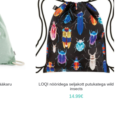
Jääkaru
LOQI nööridega seljakott putukatega wild
insects
14.99
€