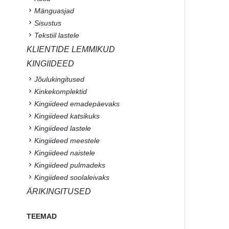
Mänguasjad
Sisustus
Tekstiil lastele
KLIENTIDE LEMMIKUD
KINGIIDEED
Jõulukingitused
Kinkekomplektid
Kingiideed emadepäevaks
Kingiideed katsikuks
Kingiideed lastele
Kingiideed meestele
Kingiideed naistele
Kingiideed pulmadeks
Kingiideed soolaleivaks
ÄRIKINGITUSED
TEEMAD