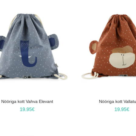
Nööriga kott Vahva Elevant
Nööriga kott Vallat
19.95
€
19.95
€