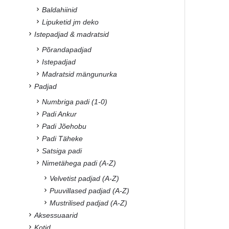
Baldahiinid
Lipuketid jm deko
Istepadjad & madratsid
Põrandapadjad
Istepadjad
Madratsid mängunurka
Padjad
Numbriga padi (1-0)
Padi Ankur
Padi Jõehobu
Padi Täheke
Satsiga padi
Nimetähega padi (A-Z)
Velvetist padjad (A-Z)
Puuvillased padjad (A-Z)
Mustrilised padjad (A-Z)
Aksessuaarid
Kotid