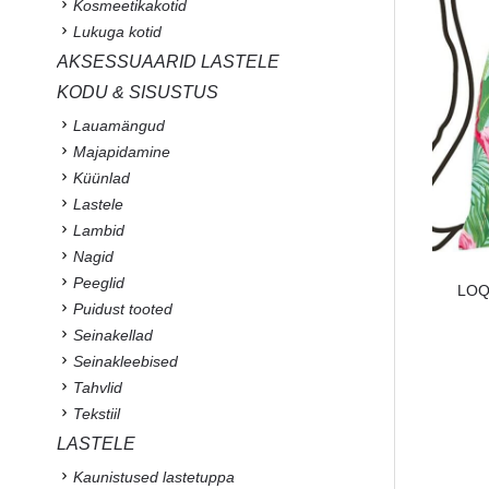
Kosmeetikakotid
Lukuga kotid
AKSESSUAARID LASTELE
KODU & SISUSTUS
Lauamängud
Majapidamine
Küünlad
Lastele
Lambid
Nagid
Peeglid
LOQI
Puidust tooted
Seinakellad
Seinakleebised
Tahvlid
Tekstiil
LASTELE
Kaunistused lastetuppa