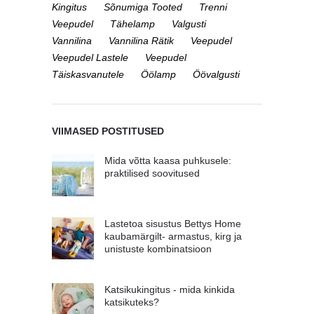
Kingitus
Sõnumiga Tooted
Trenni
Veepudel
Tähelamp
Valgusti
Vannilina
Vannilina Rätik
Veepudel
Veepudel Lastele
Veepudel
Täiskasvanutele
Öölamp
Öövalgusti
VIIMASED POSTITUSED
Mida võtta kaasa puhkusele:
praktilised soovitused
Lastetoa sisustus Bettys Home
kaubamärgilt- armastus, kirg ja
unistuste kombinatsioon
Katsikukingitus - mida kinkida
katsikuteks?