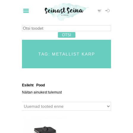
TAG: METALLIST KARP
Esileht
/
Pood
/ Tooted siltidega “metallist karp”
Näitan ainukest tulemust