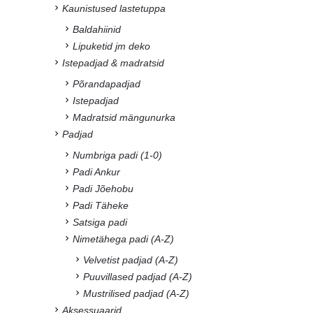
Kaunistused lastetuppa
Baldahiinid
Lipuketid jm deko
Istepadjad & madratsid
Põrandapadjad
Istepadjad
Madratsid mängunurka
Padjad
Numbriga padi (1-0)
Padi Ankur
Padi Jõehobu
Padi Täheke
Satsiga padi
Nimetähega padi (A-Z)
Velvetist padjad (A-Z)
Puuvillased padjad (A-Z)
Mustrilised padjad (A-Z)
Aksessuaarid