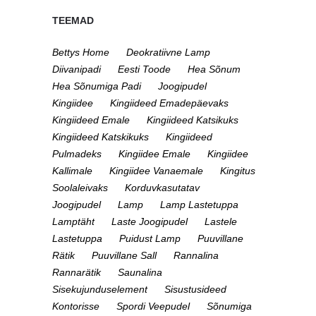
TEEMAD
Bettys Home
Deokratiivne Lamp
Diivanipadi
Eesti Toode
Hea Sõnum
Hea Sõnumiga Padi
Joogipudel
Kingiidee
Kingiideed Emadepäevaks
Kingiideed Emale
Kingiideed Katsikuks
Kingiideed Katskikuks
Kingiideed
Pulmadeks
Kingiidee Emale
Kingiidee
Kallimale
Kingiidee Vanaemale
Kingitus
Soolaleivaks
Korduvkasutatav
Joogipudel
Lamp
Lamp Lastetuppa
Lamptäht
Laste Joogipudel
Lastele
Lastetuppa
Puidust Lamp
Puuvillane
Rätik
Puuvillane Sall
Rannalina
Rannarätik
Saunalina
Sisekujunduselement
Sisustusideed
Kontorisse
Spordi Veepudel
Sõnumiga