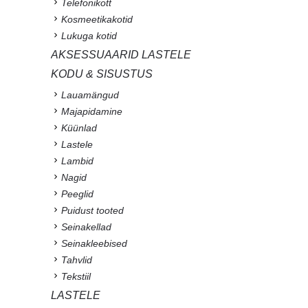
Telefonikott
Kosmeetikakotid
Lukuga kotid
AKSESSUAARID LASTELE
KODU & SISUSTUS
Lauamängud
Majapidamine
Küünlad
Lastele
Lambid
Nagid
Peeglid
Puidust tooted
Seinakellad
Seinakleebised
Tahvlid
Tekstiil
LASTELE