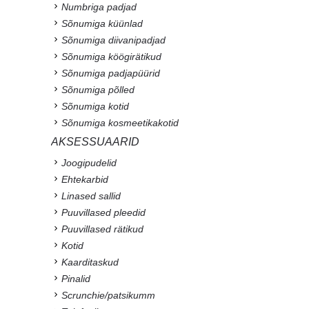
Numbriga padjad
Sõnumiga küünlad
Sõnumiga diivanipadjad
Sõnumiga köögirätikud
Sõnumiga padjapüürid
Sõnumiga põlled
Sõnumiga kotid
Sõnumiga kosmeetikakotid
AKSESSUAARID
Joogipudelid
Ehtekarbid
Linased sallid
Puuvillased pleedid
Puuvillased rätikud
Kotid
Kaarditaskud
Pinalid
Scrunchie/patsikumm