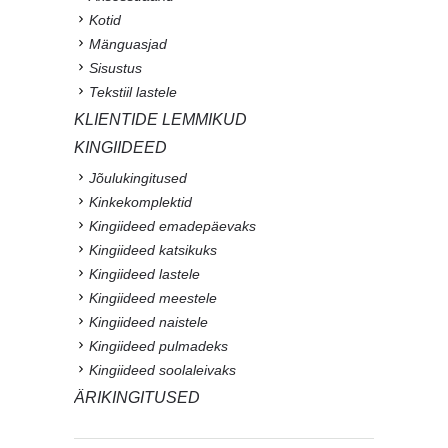
Kotid
Mänguasjad
Sisustus
Tekstiil lastele
KLIENTIDE LEMMIKUD
KINGIIDEED
Jõulukingitused
Kinkekomplektid
Kingiideed emadepäevaks
Kingiideed katsikuks
Kingiideed lastele
Kingiideed meestele
Kingiideed naistele
Kingiideed pulmadeks
Kingiideed soolaleivaks
ÄRIKINGITUSED