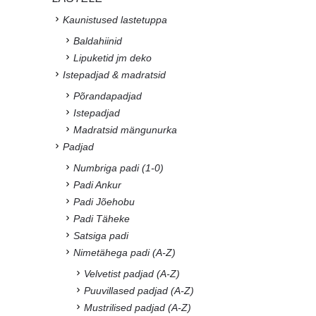
Kaunistused lastetuppa
Baldahiinid
Lipuketid jm deko
Istepadjad & madratsid
Põrandapadjad
Istepadjad
Madratsid mängunurka
Padjad
Numbriga padi (1-0)
Padi Ankur
Padi Jõehobu
Padi Täheke
Satsiga padi
Nimetähega padi (A-Z)
Velvetist padjad (A-Z)
Puuvillased padjad (A-Z)
Mustrilised padjad (A-Z)