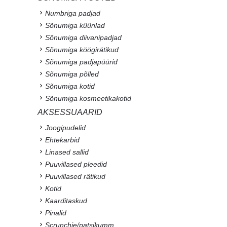
Numbriga padjad
Sõnumiga küünlad
Sõnumiga diivanipadjad
Sõnumiga köögirätikud
Sõnumiga padjapüürid
Sõnumiga põlled
Sõnumiga kotid
Sõnumiga kosmeetikakotid
AKSESSUAARID
Joogipudelid
Ehtekarbid
Linased sallid
Puuvillased pleedid
Puuvillased rätikud
Kotid
Kaarditaskud
Pinalid
Scrunchie/patsikumm