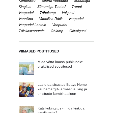
Kontorisse
Spordi Veepudel
Sõnumiga
Kingitus
Sõnumiga Tooted
Trenni
Veepudel
Tähelamp
Valgusti
Vannilina
Vannilina Rätik
Veepudel
Veepudel Lastele
Veepudel
Täiskasvanutele
Öölamp
Öövalgusti
VIIMASED POSTITUSED
Mida võtta kaasa puhkusele:
praktilised soovitused
Lastetoa sisustus Bettys Home
kaubamärgilt- armastus, kirg ja
unistuste kombinatsioon
Katsikukingitus - mida kinkida
katsikuteks?