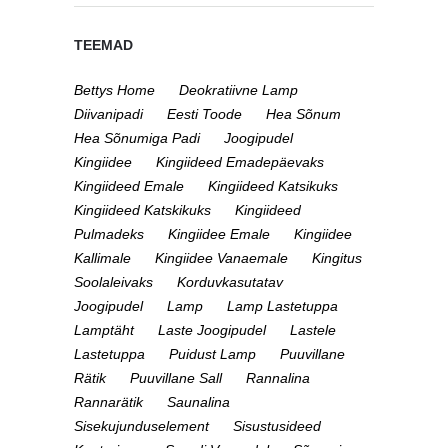
TEEMAD
Bettys Home
Deokratiivne Lamp
Diivanipadi
Eesti Toode
Hea Sõnum
Hea Sõnumiga Padi
Joogipudel
Kingiidee
Kingiideed Emadepäevaks
Kingiideed Emale
Kingiideed Katsikuks
Kingiideed Katskikuks
Kingiideed
Pulmadeks
Kingiidee Emale
Kingiidee
Kallimale
Kingiidee Vanaemale
Kingitus
Soolaleivaks
Korduvkasutatav
Joogipudel
Lamp
Lamp Lastetuppa
Lamptäht
Laste Joogipudel
Lastele
Lastetuppa
Puidust Lamp
Puuvillane
Rätik
Puuvillane Sall
Rannalina
Rannarätik
Saunalina
Sisekujunduselement
Sisustusideed