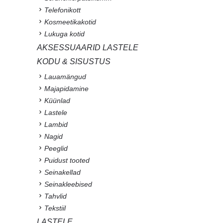
Telefonikott
Kosmeetikakotid
Lukuga kotid
AKSESSUAARID LASTELE
KODU & SISUSTUS
Lauamängud
Majapidamine
Küünlad
Lastele
Lambid
Nagid
Peeglid
Puidust tooted
Seinakellad
Seinakleebised
Tahvlid
Tekstiil
LASTELE