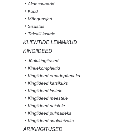
Aksessuaarid
Kotid
Mänguasjad
Sisustus
Tekstiil lastele
KLIENTIDE LEMMIKUD
KINGIIDEED
Jõulukingitused
Kinkekomplektid
Kingiideed emadepäevaks
Kingiideed katsikuks
Kingiideed lastele
Kingiideed meestele
Kingiideed naistele
Kingiideed pulmadeks
Kingiideed soolaleivaks
ÄRIKINGITUSED