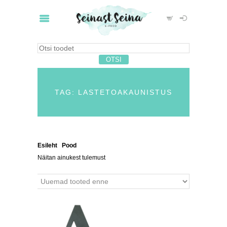
TAG: LASTETOAKAUNISTUS
Esileht
/
Pood
/ Tooted siltidega “lastetoakaunistus”
Näitan ainukest tulemust