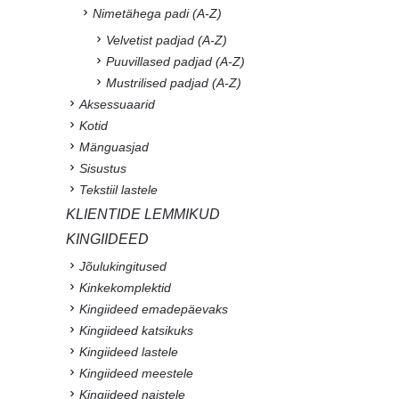
Nimetähega padi (A-Z)
Velvetist padjad (A-Z)
Puuvillased padjad (A-Z)
Mustrilised padjad (A-Z)
Aksessuaarid
Kotid
Mänguasjad
Sisustus
Tekstiil lastele
KLIENTIDE LEMMIKUD
KINGIIDEED
Jõulukingitused
Kinkekomplektid
Kingiideed emadepäevaks
Kingiideed katsikuks
Kingiideed lastele
Kingiideed meestele
Kingiideed naistele