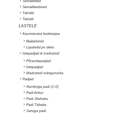
Seinakellad
Seinakleebised
Tahvlid
Tekstiil
LASTELE
Kaunistused lastetuppa
Baldahiinid
Lipuketid jm deko
Istepadjad & madratsid
Põrandapadjad
Istepadjad
Madratsid mängunurka
Padjad
Numbriga padi (1-0)
Padi Ankur
Padi Jõehobu
Padi Täheke
Satsiga padi