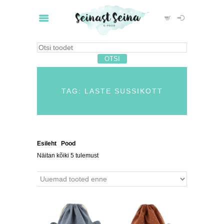
TAG: LASTE SUSSIKOTT
Esileht
/
Pood
/ Tooted siltidega “laste sussikott”
Näitan kõiki 5 tulemust