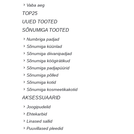
Vaba aeg
TOP25
UUED TOOTED
SÕNUMIGA TOOTED
Numbriga padjad
Sõnumiga küünlad
Sõnumiga diivanipadjad
Sõnumiga köögirätikud
Sõnumiga padjapüürid
Sõnumiga põlled
Sõnumiga kotid
Sõnumiga kosmeetikakotid
AKSESSUAARID
Joogipudelid
Ehtekarbid
Linased sallid
Puuvillased pleedid