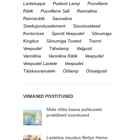
Lastetuppa
Puidust Lamp
Puuvillane
Rätik
Puuvillane Sall
Rannalina
Rannarätik
Saunalina
Sisekujunduselement
Sisustusideed
Kontorisse
Spordi Veepudel
Sõnumiga
Kingitus
Sõnumiga Tooted
Trenni
Veepudel
Tähelamp
Valgusti
Vannilina
Vannilina Rätik
Veepudel
Veepudel Lastele
Veepudel
Täiskasvanutele
Öölamp
Öövalgusti
VIIMASED POSTITUSED
Mida võtta kaasa puhkusele:
praktilised soovitused
Lastetoa sisustus Bettys Home