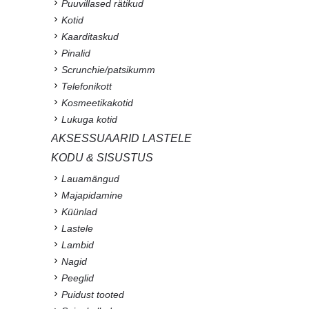
Puuvillased rätikud
Kotid
Kaarditaskud
Pinalid
Scrunchie/patsikumm
Telefonikott
Kosmeetikakotid
Lukuga kotid
AKSESSUAARID LASTELE
KODU & SISUSTUS
Lauamängud
Majapidamine
Küünlad
Lastele
Lambid
Nagid
Peeglid
Puidust tooted