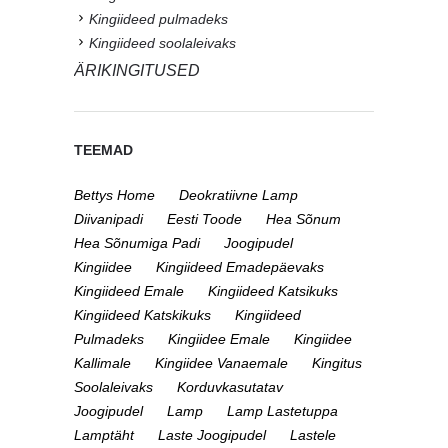
Kingiideed pulmadeks
Kingiideed soolaleivaks
ÄRIKINGITUSED
TEEMAD
Bettys Home
Deokratiivne Lamp
Diivanipadi
Eesti Toode
Hea Sõnum
Hea Sõnumiga Padi
Joogipudel
Kingiidee
Kingiideed Emadepäevaks
Kingiideed Emale
Kingiideed Katsikuks
Kingiideed Katskikuks
Kingiideed
Pulmadeks
Kingiidee Emale
Kingiidee
Kallimale
Kingiidee Vanaemale
Kingitus
Soolaleivaks
Korduvkasutatav
Joogipudel
Lamp
Lamp Lastetuppa
Lamptäht
Laste Joogipudel
Lastele