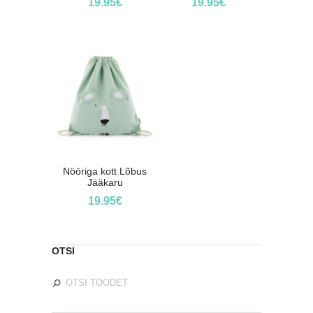
19.95
€
19.95
€
Nööriga kott Lõbus
Jääkaru
19.95
€
OTSI