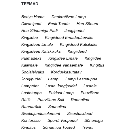
TEEMAD
Bettys Home
Deokratiivne Lamp
Diivanipadi
Eesti Toode
Hea Sõnum
Hea Sõnumiga Padi
Joogipudel
Kingiidee
Kingiideed Emadepäevaks
Kingiideed Emale
Kingiideed Katsikuks
Kingiideed Katskikuks
Kingiideed
Pulmadeks
Kingiidee Emale
Kingiidee
Kallimale
Kingiidee Vanaemale
Kingitus
Soolaleivaks
Korduvkasutatav
Joogipudel
Lamp
Lamp Lastetuppa
Lamptäht
Laste Joogipudel
Lastele
Lastetuppa
Puidust Lamp
Puuvillane
Rätik
Puuvillane Sall
Rannalina
Rannarätik
Saunalina
Sisekujunduselement
Sisustusideed
Kontorisse
Spordi Veepudel
Sõnumiga
Kingitus
Sõnumiga Tooted
Trenni