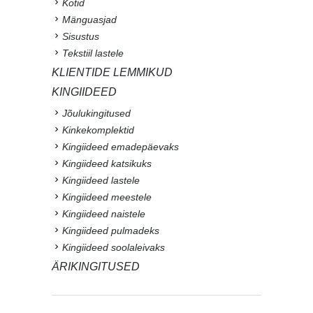
Kotid
Mänguasjad
Sisustus
Tekstiil lastele
KLIENTIDE LEMMIKUD
KINGIIDEED
Jõulukingitused
Kinkekomplektid
Kingiideed emadepäevaks
Kingiideed katsikuks
Kingiideed lastele
Kingiideed meestele
Kingiideed naistele
Kingiideed pulmadeks
Kingiideed soolaleivaks
ÄRIKINGITUSED