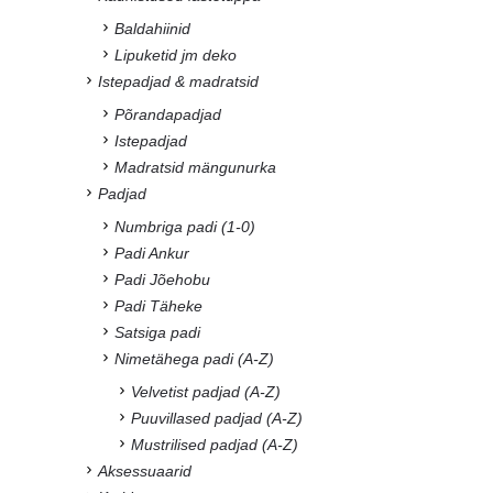
Baldahiinid
Lipuketid jm deko
Istepadjad & madratsid
Põrandapadjad
Istepadjad
Madratsid mängunurka
Padjad
Numbriga padi (1-0)
Padi Ankur
Padi Jõehobu
Padi Täheke
Satsiga padi
Nimetähega padi (A-Z)
Velvetist padjad (A-Z)
Puuvillased padjad (A-Z)
Mustrilised padjad (A-Z)
Aksessuaarid