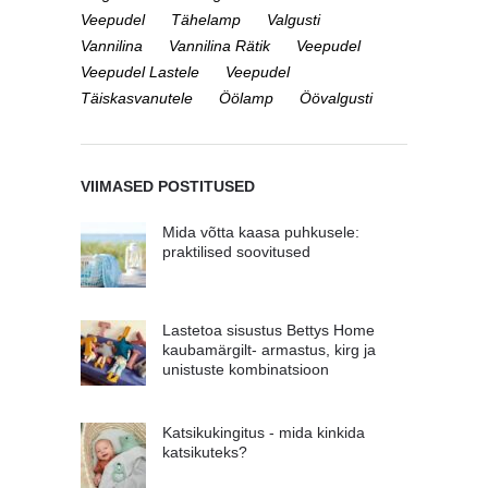
Veepudel
Tähelamp
Valgusti
Vannilina
Vannilina Rätik
Veepudel
Veepudel Lastele
Veepudel
Täiskasvanutele
Öölamp
Öövalgusti
VIIMASED POSTITUSED
Mida võtta kaasa puhkusele:
praktilised soovitused
Lastetoa sisustus Bettys Home
kaubamärgilt- armastus, kirg ja
unistuste kombinatsioon
Katsikukingitus - mida kinkida
katsikuteks?