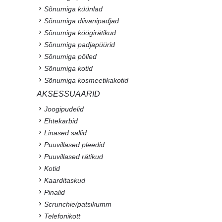
Sõnumiga küünlad
Sõnumiga diivanipadjad
Sõnumiga köögirätikud
Sõnumiga padjapüürid
Sõnumiga põlled
Sõnumiga kotid
Sõnumiga kosmeetikakotid
AKSESSUAARID
Joogipudelid
Ehtekarbid
Linased sallid
Puuvillased pleedid
Puuvillased rätikud
Kotid
Kaarditaskud
Pinalid
Scrunchie/patsikumm
Telefonikott