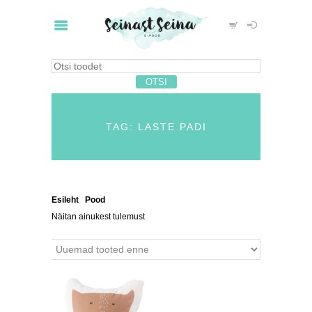
TAG: LASTE PADI
Esileht
/
Pood
/ Tooted siltidega “laste padi”
Näitan ainukest tulemust