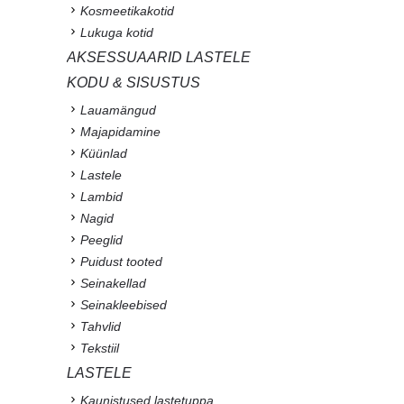
Kosmeetikakotid
Lukuga kotid
AKSESSUAARID LASTELE
KODU & SISUSTUS
Lauamängud
Majapidamine
Küünlad
Lastele
Lambid
Nagid
Peeglid
Puidust tooted
Seinakellad
Seinakleebised
Tahvlid
Tekstiil
LASTELE
Kaunistused lastetuppa