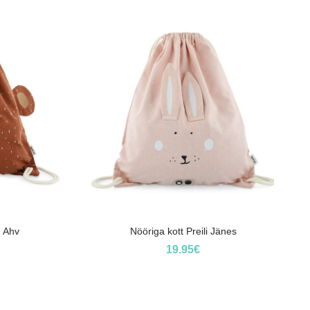
u Ahv
Nööriga kott Preili Jänes
19.95
€