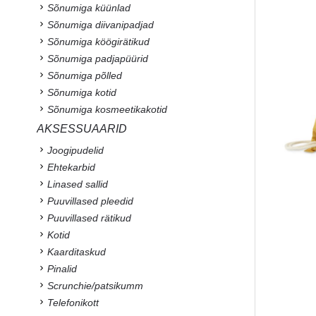
Sõnumiga küünlad
Sõnumiga diivanipadjad
Sõnumiga köögirätikud
Sõnumiga padjapüürid
Sõnumiga põlled
Sõnumiga kotid
Sõnumiga kosmeetikakotid
AKSESSUAARID
Joogipudelid
Ehtekarbid
Linased sallid
Puuvillased pleedid
Puuvillased rätikud
Kotid
Kaarditaskud
Pinalid
Scrunchie/patsikumm
Telefonikott