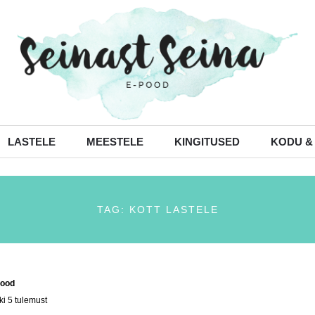
LASTELE
MEESTELE
KINGITUSED
KODU &
TAG: KOTT LASTELE
ood
/ Tooted siltidega “kott lastele”
ki 5 tulemust