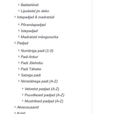
Baldahiinid
Lipuketid jm deko
Istepadjad & madratsid
Põrandapadjad
Istepadjad
Madratsid mängunurka
Padjad
Numbriga padi (1-0)
Padi Ankur
Padi Jõehobu
Padi Täheke
Satsiga padi
Nimetähega padi (A-Z)
Velvetist padjad (A-Z)
Puuvillased padjad (A-Z)
Mustrilised padjad (A-Z)
Aksessuaarid
Kotid