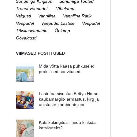
Sõnumiga Kingitus
Sõnumiga Tooted
Trenni Veepudel
Tähelamp
Valgusti
Vannilina
Vannilina Rätik
Veepudel
Veepudel Lastele
Veepudel
Täiskasvanutele
Öölamp
Öövalgusti
VIIMASED POSTITUSED
Mida võtta kaasa puhkusele:
praktilised soovitused
Lastetoa sisustus Bettys Home
kaubamärgilt- armastus, kirg ja
unistuste kombinatsioon
Katsikukingitus - mida kinkida
katsikuteks?