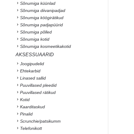
Sõnumiga küünlad
Sõnumiga diivanipadjad
Sõnumiga köögirätikud
Sõnumiga padjapüürid
Sõnumiga põlled
Sõnumiga kotid
Sõnumiga kosmeetikakotid
AKSESSUAARID
Joogipudelid
Ehtekarbid
Linased sallid
Puuvillased pleedid
Puuvillased rätikud
Kotid
Kaarditaskud
Pinalid
Scrunchie/patsikumm
Telefonikott