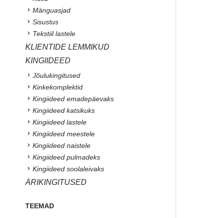
Mänguasjad
Sisustus
Tekstiil lastele
KLIENTIDE LEMMIKUD
KINGIIDEED
Jõulukingitused
Kinkekomplektid
Kingiideed emadepäevaks
Kingiideed katsikuks
Kingiideed lastele
Kingiideed meestele
Kingiideed naistele
Kingiideed pulmadeks
Kingiideed soolaleivaks
ÄRIKINGITUSED
TEEMAD