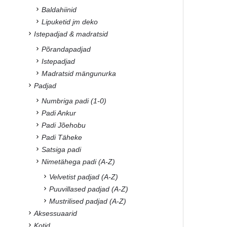
Baldahiinid
Lipuketid jm deko
Istepadjad & madratsid
Põrandapadjad
Istepadjad
Madratsid mängunurka
Padjad
Numbriga padi (1-0)
Padi Ankur
Padi Jõehobu
Padi Täheke
Satsiga padi
Nimetähega padi (A-Z)
Velvetist padjad (A-Z)
Puuvillased padjad (A-Z)
Mustrilised padjad (A-Z)
Aksessuaarid
Kotid