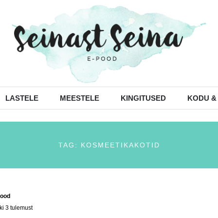
LASTELE
MEESTELE
KINGITUSED
KODU &
TAG: KOSMEETIKAKOTID
ood
/ Tooted siltidega “kosmeetikakotid”
ki 3 tulemust