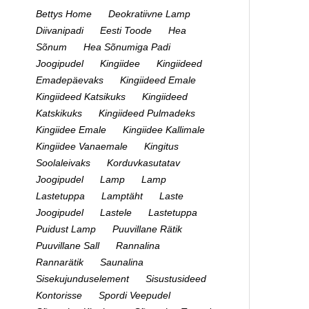
Bettys Home
Deokratiivne Lamp
Diivanipadi
Eesti Toode
Hea
Sõnum
Hea Sõnumiga Padi
Joogipudel
Kingiidee
Kingiideed
Emadepäevaks
Kingiideed Emale
Kingiideed Katsikuks
Kingiideed
Katskikuks
Kingiideed Pulmadeks
Kingiidee Emale
Kingiidee Kallimale
Kingiidee Vanaemale
Kingitus
Soolaleivaks
Korduvkasutatav
Joogipudel
Lamp
Lamp
Lastetuppa
Lamptäht
Laste
Joogipudel
Lastele
Lastetuppa
Puidust Lamp
Puuvillane Rätik
Puuvillane Sall
Rannalina
Rannarätik
Saunalina
Sisekujunduselement
Sisustusideed
Kontorisse
Spordi Veepudel