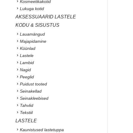
Kosmeetikakotid
Lukuga kotid
AKSESSUAARID LASTELE
KODU & SISUSTUS
Lauamängud
Majapidamine
Küünlad
Lastele
Lambid
Nagid
Peeglid
Puidust tooted
Seinakellad
Seinakleebised
Tahvlid
Tekstiil
LASTELE
Kaunistused lastetuppa