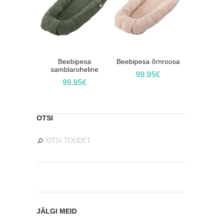
Beebipesa
Beebipesa õrnroosa
samblaroheline
99.95
€
99.95
€
OTSI
JÄLGI MEID