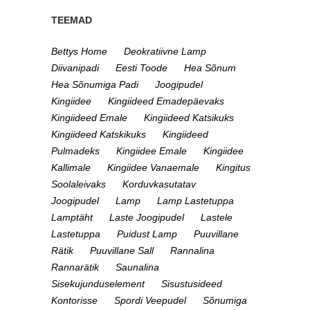
TEEMAD
Bettys Home
Deokratiivne Lamp
Diivanipadi
Eesti Toode
Hea Sõnum
Hea Sõnumiga Padi
Joogipudel
Kingiidee
Kingiideed Emadepäevaks
Kingiideed Emale
Kingiideed Katsikuks
Kingiideed Katskikuks
Kingiideed
Pulmadeks
Kingiidee Emale
Kingiidee
Kallimale
Kingiidee Vanaemale
Kingitus
Soolaleivaks
Korduvkasutatav
Joogipudel
Lamp
Lamp Lastetuppa
Lamptäht
Laste Joogipudel
Lastele
Lastetuppa
Puidust Lamp
Puuvillane
Rätik
Puuvillane Sall
Rannalina
Rannarätik
Saunalina
Sisekujunduselement
Sisustusideed
Kontorisse
Spordi Veepudel
Sõnumiga