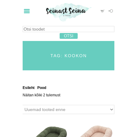
TAG: KOOKON
Esileht
/
Pood
/ Tooted siltidega “kookon”
Näitan kõiki 2 tulemust