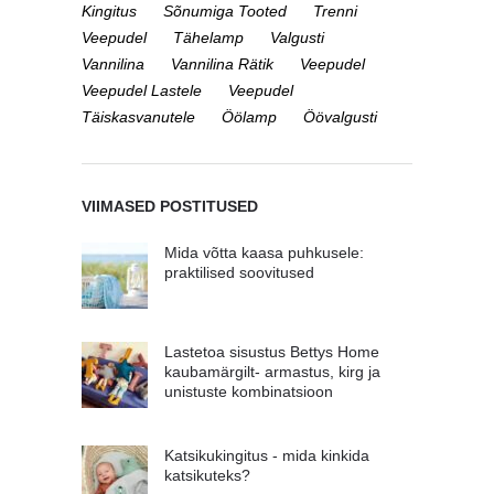
Kingitus
Sõnumiga Tooted
Trenni
Veepudel
Tähelamp
Valgusti
Vannilina
Vannilina Rätik
Veepudel
Veepudel Lastele
Veepudel
Täiskasvanutele
Öölamp
Öövalgusti
VIIMASED POSTITUSED
Mida võtta kaasa puhkusele:
praktilised soovitused
Lastetoa sisustus Bettys Home
kaubamärgilt- armastus, kirg ja
unistuste kombinatsioon
Katsikukingitus - mida kinkida
katsikuteks?