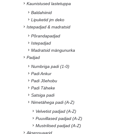
Kaunistused lastetuppa
Baldahiinid
Lipuketid jm deko
Istepadjad & madratsid
Põrandapadjad
Istepadjad
Madratsid mängunurka
Padjad
Numbriga padi (1-0)
Padi Ankur
Padi Jõehobu
Padi Täheke
Satsiga padi
Nimetähega padi (A-Z)
Velvetist padjad (A-Z)
Puuvillased padjad (A-Z)
Mustrilised padjad (A-Z)
Aksessuaarid