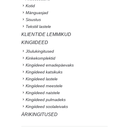
Kotid
Mänguasjad
Sisustus
Tekstiil lastele
KLIENTIDE LEMMIKUD
KINGIIDEED
Jõulukingitused
Kinkekomplektid
Kingiideed emadepäevaks
Kingiideed katsikuks
Kingiideed lastele
Kingiideed meestele
Kingiideed naistele
Kingiideed pulmadeks
Kingiideed soolaleivaks
ÄRIKINGITUSED