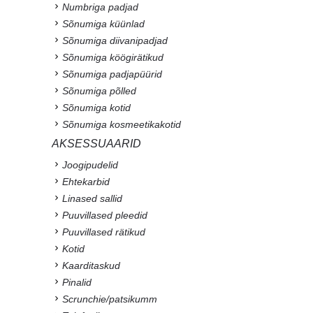
Numbriga padjad
Sõnumiga küünlad
Sõnumiga diivanipadjad
Sõnumiga köögirätikud
Sõnumiga padjapüürid
Sõnumiga põlled
Sõnumiga kotid
Sõnumiga kosmeetikakotid
AKSESSUAARID
Joogipudelid
Ehtekarbid
Linased sallid
Puuvillased pleedid
Puuvillased rätikud
Kotid
Kaarditaskud
Pinalid
Scrunchie/patsikumm