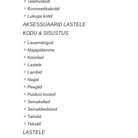
Telefonikott
Kosmeetikakotid
Lukuga kotid
AKSESSUAARID LASTELE
KODU & SISUSTUS
Lauamängud
Majapidamine
Küünlad
Lastele
Lambid
Nagid
Peeglid
Puidust tooted
Seinakellad
Seinakleebised
Tahvlid
Tekstiil
LASTELE