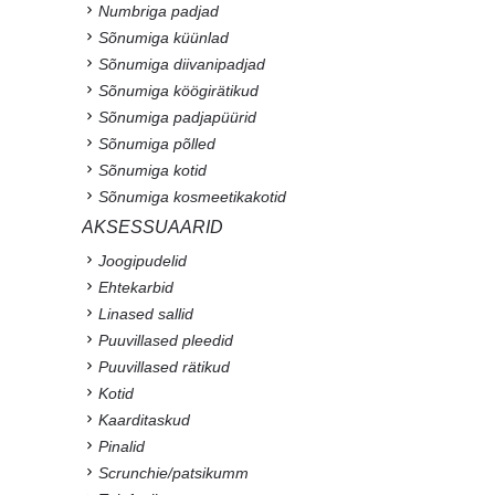
Numbriga padjad
Sõnumiga küünlad
Sõnumiga diivanipadjad
Sõnumiga köögirätikud
Sõnumiga padjapüürid
Sõnumiga põlled
Sõnumiga kotid
Sõnumiga kosmeetikakotid
AKSESSUAARID
Joogipudelid
Ehtekarbid
Linased sallid
Puuvillased pleedid
Puuvillased rätikud
Kotid
Kaarditaskud
Pinalid
Scrunchie/patsikumm