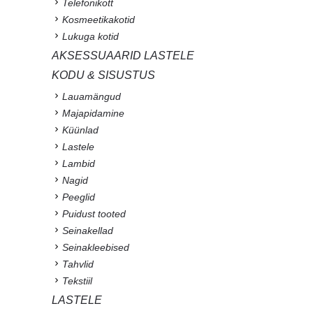
Telefonikott
Kosmeetikakotid
Lukuga kotid
AKSESSUAARID LASTELE
KODU & SISUSTUS
Lauamängud
Majapidamine
Küünlad
Lastele
Lambid
Nagid
Peeglid
Puidust tooted
Seinakellad
Seinakleebised
Tahvlid
Tekstiil
LASTELE