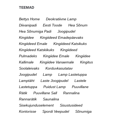
TEEMAD
Bettys Home
Deokratiivne Lamp
Diivanipadi
Eesti Toode
Hea Sõnum
Hea Sõnumiga Padi
Joogipudel
Kingiidee
Kingiideed Emadepäevaks
Kingiideed Emale
Kingiideed Katsikuks
Kingiideed Katskikuks
Kingiideed
Pulmadeks
Kingiidee Emale
Kingiidee
Kallimale
Kingiidee Vanaemale
Kingitus
Soolaleivaks
Korduvkasutatav
Joogipudel
Lamp
Lamp Lastetuppa
Lamptäht
Laste Joogipudel
Lastele
Lastetuppa
Puidust Lamp
Puuvillane
Rätik
Puuvillane Sall
Rannalina
Rannarätik
Saunalina
Sisekujunduselement
Sisustusideed
Kontorisse
Spordi Veepudel
Sõnumiga