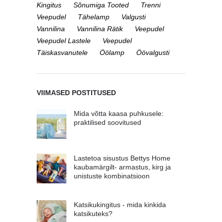
Kingitus
Sõnumiga Tooted
Trenni
Veepudel
Tähelamp
Valgusti
Vannilina
Vannilina Rätik
Veepudel
Veepudel Lastele
Veepudel
Täiskasvanutele
Öölamp
Öövalgusti
VIIMASED POSTITUSED
Mida võtta kaasa puhkusele:
praktilised soovitused
Lastetoa sisustus Bettys Home
kaubamärgilt- armastus, kirg ja
unistuste kombinatsioon
Katsikukingitus - mida kinkida
katsikuteks?