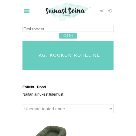
TAG: KOOKON ROHELINE
Esileht
/
Pood
/ Tooted siltidega “kookon roheline”
Näitan ainukest tulemust