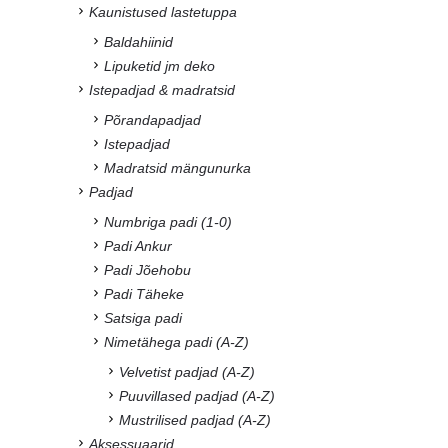
Kaunistused lastetuppa
Baldahiinid
Lipuketid jm deko
Istepadjad & madratsid
Põrandapadjad
Istepadjad
Madratsid mängunurka
Padjad
Numbriga padi (1-0)
Padi Ankur
Padi Jõehobu
Padi Täheke
Satsiga padi
Nimetähega padi (A-Z)
Velvetist padjad (A-Z)
Puuvillased padjad (A-Z)
Mustrilised padjad (A-Z)
Aksessuaarid