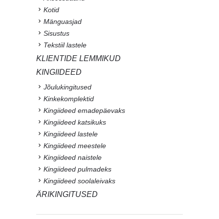
Kotid
Mänguasjad
Sisustus
Tekstiil lastele
KLIENTIDE LEMMIKUD
KINGIIDEED
Jõulukingitused
Kinkekomplektid
Kingiideed emadepäevaks
Kingiideed katsikuks
Kingiideed lastele
Kingiideed meestele
Kingiideed naistele
Kingiideed pulmadeks
Kingiideed soolaleivaks
ÄRIKINGITUSED