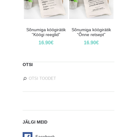
Sõnumiga köögirätik
Sõnumiga köögirätik
“Köögi reeglid”
“Õnne retsept”
16.90
€
16.90
€
OTSI
JÄLGI MEID
Facebook