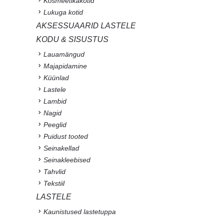
Kosmeetikakotid
Lukuga kotid
AKSESSUAARID LASTELE
KODU & SISUSTUS
Lauamängud
Majapidamine
Küünlad
Lastele
Lambid
Nagid
Peeglid
Puidust tooted
Seinakellad
Seinakleebised
Tahvlid
Tekstiil
LASTELE
Kaunistused lastetuppa