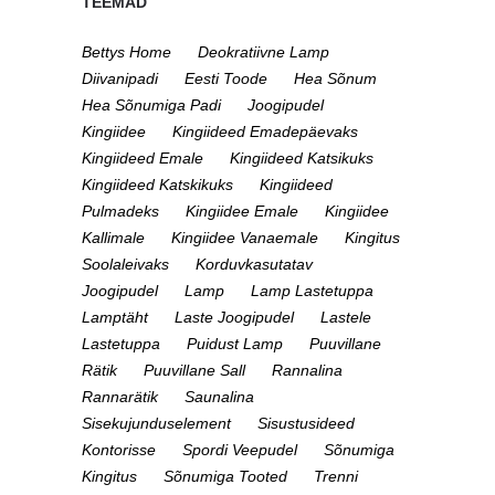
TEEMAD
Bettys Home
Deokratiivne Lamp
Diivanipadi
Eesti Toode
Hea Sõnum
Hea Sõnumiga Padi
Joogipudel
Kingiidee
Kingiideed Emadepäevaks
Kingiideed Emale
Kingiideed Katsikuks
Kingiideed Katskikuks
Kingiideed
Pulmadeks
Kingiidee Emale
Kingiidee
Kallimale
Kingiidee Vanaemale
Kingitus
Soolaleivaks
Korduvkasutatav
Joogipudel
Lamp
Lamp Lastetuppa
Lamptäht
Laste Joogipudel
Lastele
Lastetuppa
Puidust Lamp
Puuvillane
Rätik
Puuvillane Sall
Rannalina
Rannarätik
Saunalina
Sisekujunduselement
Sisustusideed
Kontorisse
Spordi Veepudel
Sõnumiga
Kingitus
Sõnumiga Tooted
Trenni