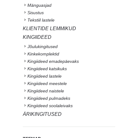
Mänguasjad
Sisustus
Tekstiil lastele
KLIENTIDE LEMMIKUD
KINGIIDEED
Jõulukingitused
Kinkekomplektid
Kingiideed emadepäevaks
Kingiideed katsikuks
Kingiideed lastele
Kingiideed meestele
Kingiideed naistele
Kingiideed pulmadeks
Kingiideed soolaleivaks
ÄRIKINGITUSED