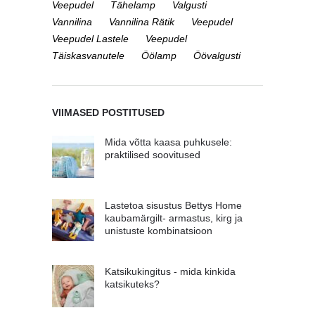
Veepudel
Tähelamp
Valgusti
Vannilina
Vannilina Rätik
Veepudel
Veepudel Lastele
Veepudel
Täiskasvanutele
Öölamp
Öövalgusti
VIIMASED POSTITUSED
Mida võtta kaasa puhkusele:
praktilised soovitused
Lastetoa sisustus Bettys Home
kaubamärgilt- armastus, kirg ja
unistuste kombinatsioon
Katsikukingitus - mida kinkida
katsikuteks?