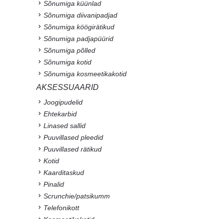
Sõnumiga küünlad
Sõnumiga diivanipadjad
Sõnumiga köögirätikud
Sõnumiga padjapüürid
Sõnumiga põlled
Sõnumiga kotid
Sõnumiga kosmeetikakotid
AKSESSUAARID
Joogipudelid
Ehtekarbid
Linased sallid
Puuvillased pleedid
Puuvillased rätikud
Kotid
Kaarditaskud
Pinalid
Scrunchie/patsikumm
Telefonikott