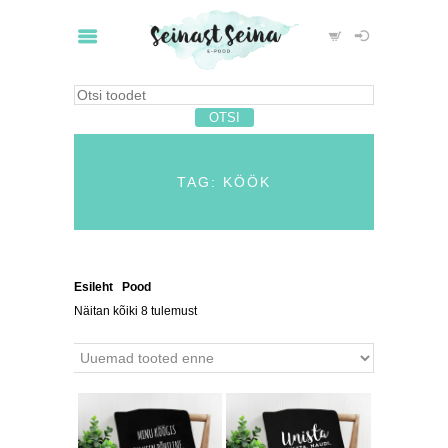
TAG: KÖÖK
Esileht
/
Pood
/ Tooted siltidega “köök”
Näitan kõiki 8 tulemust