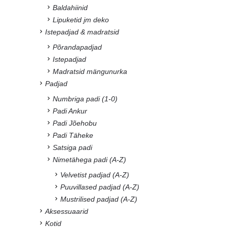
Baldahiinid
Lipuketid jm deko
Istepadjad & madratsid
Põrandapadjad
Istepadjad
Madratsid mängunurka
Padjad
Numbriga padi (1-0)
Padi Ankur
Padi Jõehobu
Padi Täheke
Satsiga padi
Nimetähega padi (A-Z)
Velvetist padjad (A-Z)
Puuvillased padjad (A-Z)
Mustrilised padjad (A-Z)
Aksessuaarid
Kotid