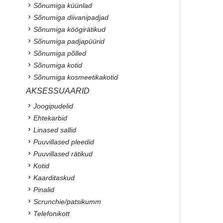
Sõnumiga küünlad
Sõnumiga diivanipadjad
Sõnumiga köögirätikud
Sõnumiga padjapüürid
Sõnumiga põlled
Sõnumiga kotid
Sõnumiga kosmeetikakotid
AKSESSUAARID
Joogipudelid
Ehtekarbid
Linased sallid
Puuvillased pleedid
Puuvillased rätikud
Kotid
Kaarditaskud
Pinalid
Scrunchie/patsikumm
Telefonikott