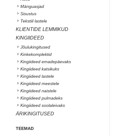
Mänguasjad
Sisustus
Tekstiil lastele
KLIENTIDE LEMMIKUD
KINGIIDEED
Jõulukingitused
Kinkekomplektid
Kingiideed emadepäevaks
Kingiideed katsikuks
Kingiideed lastele
Kingiideed meestele
Kingiideed naistele
Kingiideed pulmadeks
Kingiideed soolaleivaks
ÄRIKINGITUSED
TEEMAD