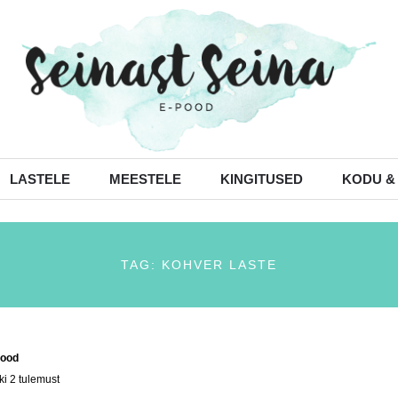
LASTELE
MEESTELE
KINGITUSED
KODU &
TAG: KOHVER LASTE
ood
/ Tooted siltidega “kohver laste”
ki 2 tulemust