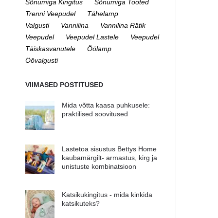
Sõnumiga Kingitus
Sõnumiga Tooted
Trenni Veepudel
Tähelamp
Valgusti
Vannilina
Vannilina Rätik
Veepudel
Veepudel Lastele
Veepudel
Täiskasvanutele
Öölamp
Öövalgusti
VIIMASED POSTITUSED
Mida võtta kaasa puhkusele:
praktilised soovitused
Lastetoa sisustus Bettys Home
kaubamärgilt- armastus, kirg ja
unistuste kombinatsioon
Katsikukingitus - mida kinkida
katsikuteks?