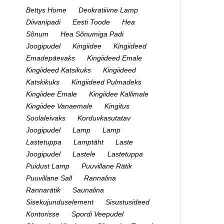
Bettys Home
Deokratiivne Lamp
Diivanipadi
Eesti Toode
Hea
Sõnum
Hea Sõnumiga Padi
Joogipudel
Kingiidee
Kingiideed
Emadepäevaks
Kingiideed Emale
Kingiideed Katsikuks
Kingiideed
Katskikuks
Kingiideed Pulmadeks
Kingiidee Emale
Kingiidee Kallimale
Kingiidee Vanaemale
Kingitus
Soolaleivaks
Korduvkasutatav
Joogipudel
Lamp
Lamp
Lastetuppa
Lamptäht
Laste
Joogipudel
Lastele
Lastetuppa
Puidust Lamp
Puuvillane Rätik
Puuvillane Sall
Rannalina
Rannarätik
Saunalina
Sisekujunduselement
Sisustusideed
Kontorisse
Spordi Veepudel