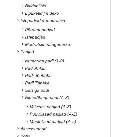
Baldahiinid
Lipuketid jm deko
Istepadjad & madratsid
Põrandapadjad
Istepadjad
Madratsid mängunurka
Padjad
Numbriga padi (1-0)
Padi Ankur
Padi Jõehobu
Padi Täheke
Satsiga padi
Nimetähega padi (A-Z)
Velvetist padjad (A-Z)
Puuvillased padjad (A-Z)
Mustrilised padjad (A-Z)
Aksessuaarid
Kotid