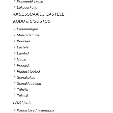
Kosmeetikakotid
Lukuga kotid
AKSESSUAARID LASTELE
KODU & SISUSTUS
Lauamängud
Majapidamine
Küünlad
Lastele
Lambid
Nagid
Peeglid
Puidust tooted
Seinakellad
Seinakleebised
Tahvlid
Tekstiil
LASTELE
Kaunistused lastetuppa