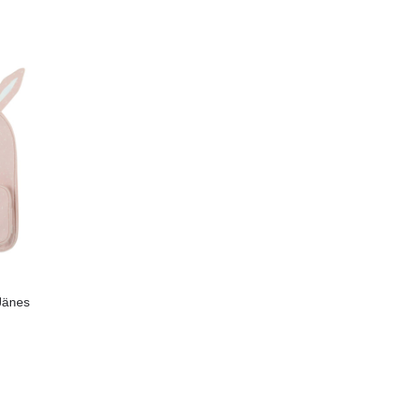
 Jänes