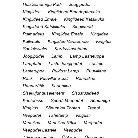
Hea Sõnumiga Padi
Joogipudel
Kingiidee
Kingiideed Emadepäevaks
Kingiideed Emale
Kingiideed Katsikuks
Kingiideed Katskikuks
Kingiideed
Pulmadeks
Kingiidee Emale
Kingiidee
Kallimale
Kingiidee Vanaemale
Kingitus
Soolaleivaks
Korduvkasutatav
Joogipudel
Lamp
Lamp Lastetuppa
Lamptäht
Laste Joogipudel
Lastele
Lastetuppa
Puidust Lamp
Puuvillane
Rätik
Puuvillane Sall
Rannalina
Rannarätik
Saunalina
Sisekujunduselement
Sisustusideed
Kontorisse
Spordi Veepudel
Sõnumiga
Kingitus
Sõnumiga Tooted
Trenni
Veepudel
Tähelamp
Valgusti
Vannilina
Vannilina Rätik
Veepudel
Veepudel Lastele
Veepudel
Täiskasvanutele
Öölamp
Öövalgusti