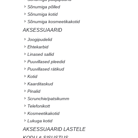
Sõnumiga põlled
Sõnumiga kotid
Sõnumiga kosmeetikakotid
AKSESSUAARID
Joogipudelid
Ehtekarbid
Linased sallid
Puuvillased pleedid
Puuvillased rätikud
Kotid
Kaarditaskud
Pinalid
Scrunchie/patsikumm
Telefonikott
Kosmeetikakotid
Lukuga kotid
AKSESSUAARID LASTELE
KODU & SISUSTUS