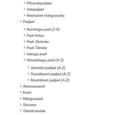
Põrandapadjad
Istepadjad
Madratsid mängunurka
Padjad
Numbriga padi (1-0)
Padi Ankur
Padi Jõehobu
Padi Täheke
Satsiga padi
Nimetähega padi (A-Z)
Velvetist padjad (A-Z)
Puuvillased padjad (A-Z)
Mustrilised padjad (A-Z)
Aksessuaarid
Kotid
Mänguasjad
Sisustus
Tekstiil lastele