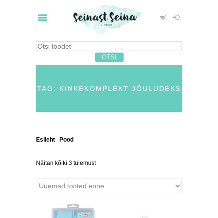
TAG: KINKEKOMPLEKT JÕULUDEKS
Esileht
/
Pood
/ Tooted siltidega “kinkekomplekt
jõuludeks”
Näitan kõiki 3 tulemust