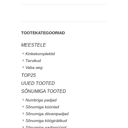
TOOTEKATEGOORIAD
MEESTELE
Kinkekomplektid
Tarvikud
Vaba aeg
TOP25
UUED TOOTED
SÕNUMIGA TOOTED
Numbriga padjad
Sõnumiga küünlad
Sõnumiga diivanipadjad
Sõnumiga köögirätikud
Sõnumiga padjapüürid