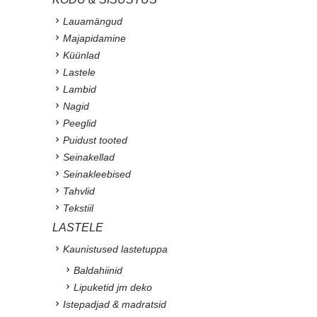
Lauamängud
Majapidamine
Küünlad
Lastele
Lambid
Nagid
Peeglid
Puidust tooted
Seinakellad
Seinakleebised
Tahvlid
Tekstiil
LASTELE
Kaunistused lastetuppa
Baldahiinid
Lipuketid jm deko
Istepadjad & madratsid