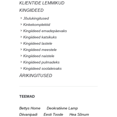
KLIENTIDE LEMMIKUD
KINGIIDEED
Jõulukingitused
Kinkekomplektid
Kingiideed emadepäevaks
Kingiideed katsikuks
Kingiideed lastele
Kingiideed meestele
Kingiideed naistele
Kingiideed pulmadeks
Kingiideed soolaleivaks
ÄRIKINGITUSED
TEEMAD
Bettys Home
Deokratiivne Lamp
Diivanipadi
Eesti Toode
Hea Sõnum