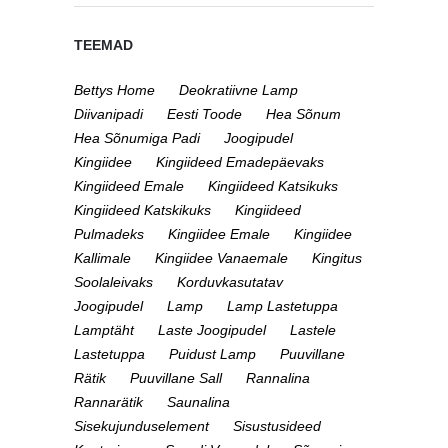
TEEMAD
Bettys Home
Deokratiivne Lamp
Diivanipadi
Eesti Toode
Hea Sõnum
Hea Sõnumiga Padi
Joogipudel
Kingiidee
Kingiideed Emadepäevaks
Kingiideed Emale
Kingiideed Katsikuks
Kingiideed Katskikuks
Kingiideed
Pulmadeks
Kingiidee Emale
Kingiidee
Kallimale
Kingiidee Vanaemale
Kingitus
Soolaleivaks
Korduvkasutatav
Joogipudel
Lamp
Lamp Lastetuppa
Lamptäht
Laste Joogipudel
Lastele
Lastetuppa
Puidust Lamp
Puuvillane
Rätik
Puuvillane Sall
Rannalina
Rannarätik
Saunalina
Sisekujunduselement
Sisustusideed