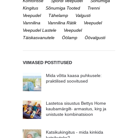
Kontorisse
Spordi Veepudel
Sõnumiga
Kingitus
Sõnumiga Tooted
Trenni
Veepudel
Tähelamp
Valgusti
Vannilina
Vannilina Rätik
Veepudel
Veepudel Lastele
Veepudel
Täiskasvanutele
Öölamp
Öövalgusti
VIIMASED POSTITUSED
Mida võtta kaasa puhkusele:
praktilised soovitused
Lastetoa sisustus Bettys Home
kaubamärgilt- armastus, kirg ja
unistuste kombinatsioon
Katsikukingitus - mida kinkida
katsikuteks?