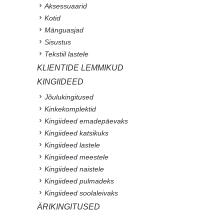
Aksessuaarid
Kotid
Mänguasjad
Sisustus
Tekstiil lastele
KLIENTIDE LEMMIKUD
KINGIIDEED
Jõulukingitused
Kinkekomplektid
Kingiideed emadepäevaks
Kingiideed katsikuks
Kingiideed lastele
Kingiideed meestele
Kingiideed naistele
Kingiideed pulmadeks
Kingiideed soolaleivaks
ÄRIKINGITUSED