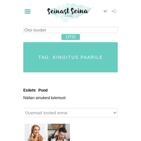
TAG: KINGITUS PAARILE
Esileht
/
Pood
/ Tooted siltidega “kingitus paarile”
Näitan ainukest tulemust