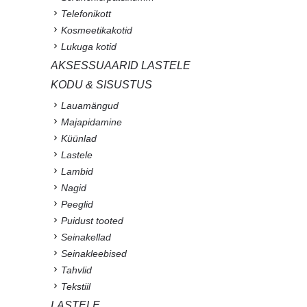
Telefonikott
Kosmeetikakotid
Lukuga kotid
AKSESSUAARID LASTELE
KODU & SISUSTUS
Lauamängud
Majapidamine
Küünlad
Lastele
Lambid
Nagid
Peeglid
Puidust tooted
Seinakellad
Seinakleebised
Tahvlid
Tekstiil
LASTELE