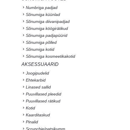
Numbriga padjad
Sõnumiga küünlad
Sõnumiga diivanipadjad
Sõnumiga köögirätikud
Sõnumiga padjapüürid
Sõnumiga põlled
Sõnumiga kotid
Sõnumiga kosmeetikakotid
AKSESSUAARID
Joogipudelid
Ehtekarbid
Linased sallid
Puuvillased pleedid
Puuvillased rätikud
Kotid
Kaarditaskud
Pinalid
Scrunchie/patsikumm