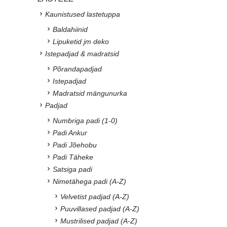
Kaunistused lastetuppa
Baldahiinid
Lipuketid jm deko
Istepadjad & madratsid
Põrandapadjad
Istepadjad
Madratsid mängunurka
Padjad
Numbriga padi (1-0)
Padi Ankur
Padi Jõehobu
Padi Täheke
Satsiga padi
Nimetähega padi (A-Z)
Velvetist padjad (A-Z)
Puuvillased padjad (A-Z)
Mustrilised padjad (A-Z)