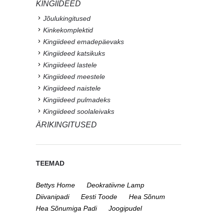
KINGIIDEED
Jõulukingitused
Kinkekomplektid
Kingiideed emadepäevaks
Kingiideed katsikuks
Kingiideed lastele
Kingiideed meestele
Kingiideed naistele
Kingiideed pulmadeks
Kingiideed soolaleivaks
ÄRIKINGITUSED
TEEMAD
Bettys Home
Deokratiivne Lamp
Diivanipadi
Eesti Toode
Hea Sõnum
Hea Sõnumiga Padi
Joogipudel