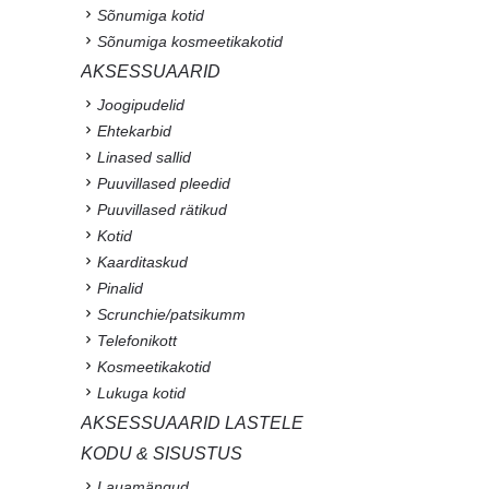
Sõnumiga kotid
Sõnumiga kosmeetikakotid
AKSESSUAARID
Joogipudelid
Ehtekarbid
Linased sallid
Puuvillased pleedid
Puuvillased rätikud
Kotid
Kaarditaskud
Pinalid
Scrunchie/patsikumm
Telefonikott
Kosmeetikakotid
Lukuga kotid
AKSESSUAARID LASTELE
KODU & SISUSTUS
Lauamängud