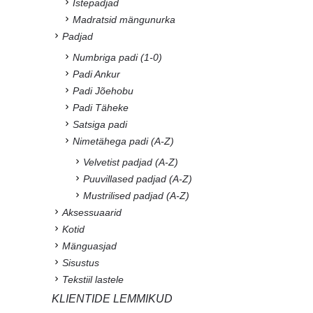
Istepadjad
Madratsid mängunurka
Padjad
Numbriga padi (1-0)
Padi Ankur
Padi Jõehobu
Padi Täheke
Satsiga padi
Nimetähega padi (A-Z)
Velvetist padjad (A-Z)
Puuvillased padjad (A-Z)
Mustrilised padjad (A-Z)
Aksessuaarid
Kotid
Mänguasjad
Sisustus
Tekstiil lastele
KLIENTIDE LEMMIKUD