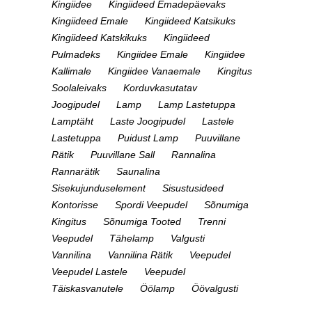
Kingiidee
Kingiideed Emadepäevaks
Kingiideed Emale
Kingiideed Katsikuks
Kingiideed Katskikuks
Kingiideed
Pulmadeks
Kingiidee Emale
Kingiidee
Kallimale
Kingiidee Vanaemale
Kingitus
Soolaleivaks
Korduvkasutatav
Joogipudel
Lamp
Lamp Lastetuppa
Lamptäht
Laste Joogipudel
Lastele
Lastetuppa
Puidust Lamp
Puuvillane
Rätik
Puuvillane Sall
Rannalina
Rannarätik
Saunalina
Sisekujunduselement
Sisustusideed
Kontorisse
Spordi Veepudel
Sõnumiga
Kingitus
Sõnumiga Tooted
Trenni
Veepudel
Tähelamp
Valgusti
Vannilina
Vannilina Rätik
Veepudel
Veepudel Lastele
Veepudel
Täiskasvanutele
Öölamp
Öövalgusti