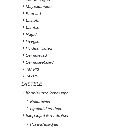
Majapidamine
Küünlad
Lastele
Lambid
Nagid
Peeglid
Puidust tooted
Seinakellad
Seinakleebised
Tahvlid
Tekstiil
LASTELE
Kaunistused lastetuppa
Baldahiinid
Lipuketid jm deko
Istepadjad & madratsid
Põrandapadjad