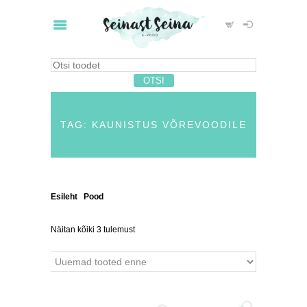
TAG: KAUNISTUS VÕREVOODILE
Esileht
/
Pood
/ Tooted siltidega “kaunistus
võrevoodile”
Näitan kõiki 3 tulemust