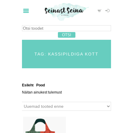
TAG: KASSIPILDIGA KOTT
Esileht
/
Pood
/ Tooted siltidega “kassipildiga kott”
Näitan ainukest tulemust