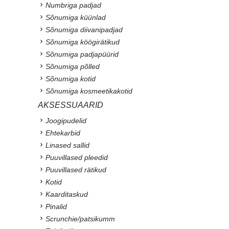
Numbriga padjad
Sõnumiga küünlad
Sõnumiga diivanipadjad
Sõnumiga köögirätikud
Sõnumiga padjapüürid
Sõnumiga põlled
Sõnumiga kotid
Sõnumiga kosmeetikakotid
AKSESSUAARID
Joogipudelid
Ehtekarbid
Linased sallid
Puuvillased pleedid
Puuvillased rätikud
Kotid
Kaarditaskud
Pinalid
Scrunchie/patsikumm