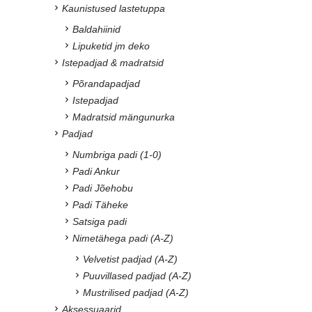
Kaunistused lastetuppa
Baldahiinid
Lipuketid jm deko
Istepadjad & madratsid
Põrandapadjad
Istepadjad
Madratsid mängunurka
Padjad
Numbriga padi (1-0)
Padi Ankur
Padi Jõehobu
Padi Täheke
Satsiga padi
Nimetähega padi (A-Z)
Velvetist padjad (A-Z)
Puuvillased padjad (A-Z)
Mustrilised padjad (A-Z)
Aksessuaarid