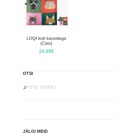
LOQI kott kassidega
(Cats)
14.99
€
OTSI
JÄLGI MEID