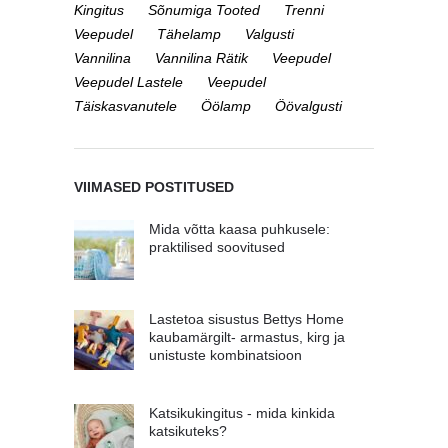
Kingitus
Sõnumiga Tooted
Trenni
Veepudel
Tähelamp
Valgusti
Vannilina
Vannilina Rätik
Veepudel
Veepudel Lastele
Veepudel
Täiskasvanutele
Öölamp
Öövalgusti
VIIMASED POSTITUSED
Mida võtta kaasa puhkusele:
praktilised soovitused
Lastetoa sisustus Bettys Home
kaubamärgilt- armastus, kirg ja
unistuste kombinatsioon
Katsikukingitus - mida kinkida
katsikuteks?