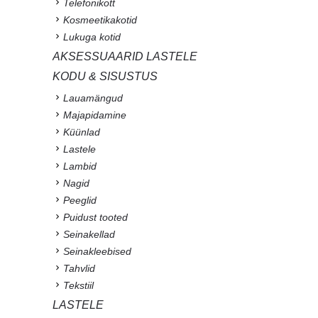
Telefonikott
Kosmeetikakotid
Lukuga kotid
AKSESSUAARID LASTELE
KODU & SISUSTUS
Lauamängud
Majapidamine
Küünlad
Lastele
Lambid
Nagid
Peeglid
Puidust tooted
Seinakellad
Seinakleebised
Tahvlid
Tekstiil
LASTELE