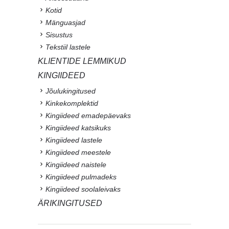
Kotid
Mänguasjad
Sisustus
Tekstiil lastele
KLIENTIDE LEMMIKUD
KINGIIDEED
Jõulukingitused
Kinkekomplektid
Kingiideed emadepäevaks
Kingiideed katsikuks
Kingiideed lastele
Kingiideed meestele
Kingiideed naistele
Kingiideed pulmadeks
Kingiideed soolaleivaks
ÄRIKINGITUSED