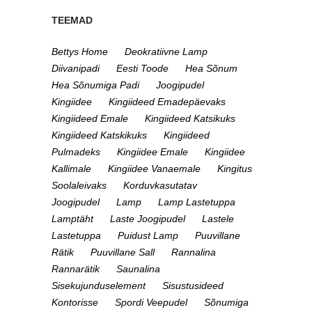
TEEMAD
Bettys Home
Deokratiivne Lamp
Diivanipadi
Eesti Toode
Hea Sõnum
Hea Sõnumiga Padi
Joogipudel
Kingiidee
Kingiideed Emadepäevaks
Kingiideed Emale
Kingiideed Katsikuks
Kingiideed Katskikuks
Kingiideed
Pulmadeks
Kingiidee Emale
Kingiidee
Kallimale
Kingiidee Vanaemale
Kingitus
Soolaleivaks
Korduvkasutatav
Joogipudel
Lamp
Lamp Lastetuppa
Lamptäht
Laste Joogipudel
Lastele
Lastetuppa
Puidust Lamp
Puuvillane
Rätik
Puuvillane Sall
Rannalina
Rannarätik
Saunalina
Sisekujunduselement
Sisustusideed
Kontorisse
Spordi Veepudel
Sõnumiga