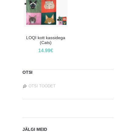
LOQI kott kassidega
(Cats)
14.99
€
OTSI
JÄLGI MEID