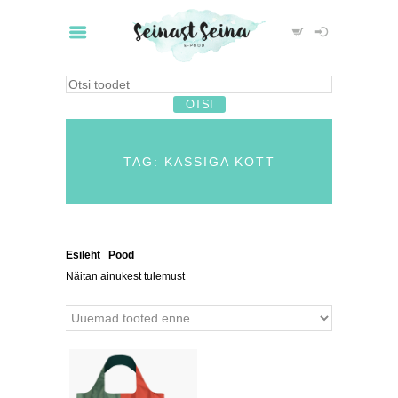
TAG: KASSIGA KOTT
Esileht
/
Pood
/ Tooted siltidega “kassiga kott”
Näitan ainukest tulemust