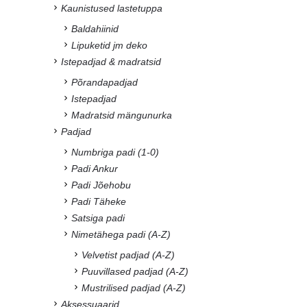
Kaunistused lastetuppa
Baldahiinid
Lipuketid jm deko
Istepadjad & madratsid
Põrandapadjad
Istepadjad
Madratsid mängunurka
Padjad
Numbriga padi (1-0)
Padi Ankur
Padi Jõehobu
Padi Täheke
Satsiga padi
Nimetähega padi (A-Z)
Velvetist padjad (A-Z)
Puuvillased padjad (A-Z)
Mustrilised padjad (A-Z)
Aksessuaarid