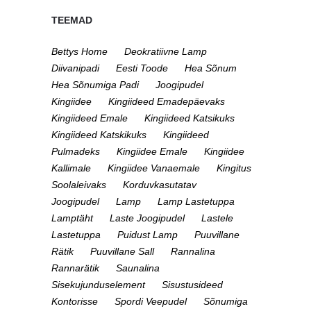
TEEMAD
Bettys Home
Deokratiivne Lamp
Diivanipadi
Eesti Toode
Hea Sõnum
Hea Sõnumiga Padi
Joogipudel
Kingiidee
Kingiideed Emadepäevaks
Kingiideed Emale
Kingiideed Katsikuks
Kingiideed Katskikuks
Kingiideed
Pulmadeks
Kingiidee Emale
Kingiidee
Kallimale
Kingiidee Vanaemale
Kingitus
Soolaleivaks
Korduvkasutatav
Joogipudel
Lamp
Lamp Lastetuppa
Lamptäht
Laste Joogipudel
Lastele
Lastetuppa
Puidust Lamp
Puuvillane
Rätik
Puuvillane Sall
Rannalina
Rannarätik
Saunalina
Sisekujunduselement
Sisustusideed
Kontorisse
Spordi Veepudel
Sõnumiga