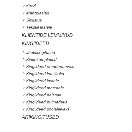
Kotid
Mänguasjad
Sisustus
Tekstiil lastele
KLIENTIDE LEMMIKUD
KINGIIDEED
Jõulukingitused
Kinkekomplektid
Kingiideed emadepäevaks
Kingiideed katsikuks
Kingiideed lastele
Kingiideed meestele
Kingiideed naistele
Kingiideed pulmadeks
Kingiideed soolaleivaks
ÄRIKINGITUSED