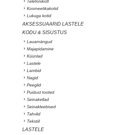
Telefonikott
Kosmeetikakotid
Lukuga kotid
AKSESSUAARID LASTELE
KODU & SISUSTUS
Lauamängud
Majapidamine
Küünlad
Lastele
Lambid
Nagid
Peeglid
Puidust tooted
Seinakellad
Seinakleebised
Tahvlid
Tekstiil
LASTELE