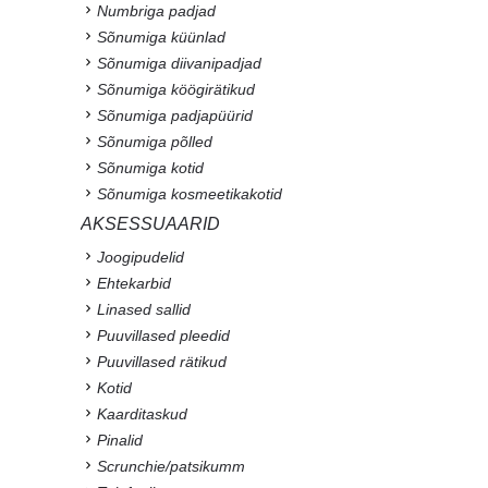
Numbriga padjad
Sõnumiga küünlad
Sõnumiga diivanipadjad
Sõnumiga köögirätikud
Sõnumiga padjapüürid
Sõnumiga põlled
Sõnumiga kotid
Sõnumiga kosmeetikakotid
AKSESSUAARID
Joogipudelid
Ehtekarbid
Linased sallid
Puuvillased pleedid
Puuvillased rätikud
Kotid
Kaarditaskud
Pinalid
Scrunchie/patsikumm