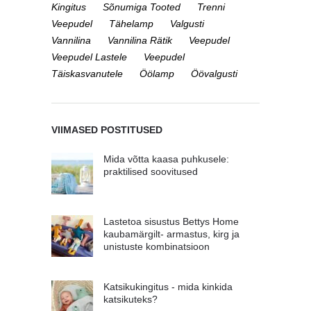
Kingitus
Sõnumiga Tooted
Trenni
Veepudel
Tähelamp
Valgusti
Vannilina
Vannilina Rätik
Veepudel
Veepudel Lastele
Veepudel
Täiskasvanutele
Öölamp
Öövalgusti
VIIMASED POSTITUSED
Mida võtta kaasa puhkusele:
praktilised soovitused
Lastetoa sisustus Bettys Home
kaubamärgilt- armastus, kirg ja
unistuste kombinatsioon
Katsikukingitus - mida kinkida
katsikuteks?