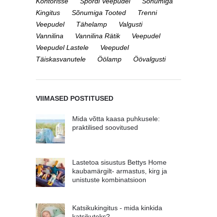
Kontorisse
Spordi Veepudel
Sõnumiga
Kingitus
Sõnumiga Tooted
Trenni
Veepudel
Tähelamp
Valgusti
Vannilina
Vannilina Rätik
Veepudel
Veepudel Lastele
Veepudel
Täiskasvanutele
Öölamp
Öövalgusti
VIIMASED POSTITUSED
Mida võtta kaasa puhkusele:
praktilised soovitused
Lastetoa sisustus Bettys Home
kaubamärgilt- armastus, kirg ja
unistuste kombinatsioon
Katsikukingitus - mida kinkida
katsikuteks?