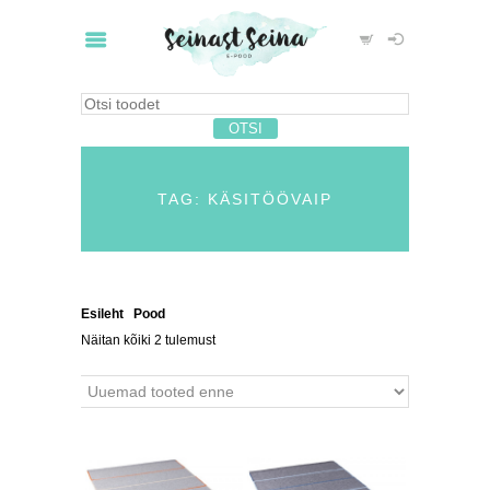
TAG: KÄSITÖÖVAIP
Esileht
/
Pood
/ Tooted siltidega “käsitöövaip”
Näitan kõiki 2 tulemust