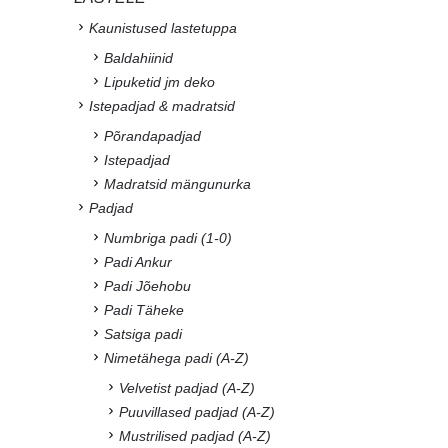
Kaunistused lastetuppa
Baldahiinid
Lipuketid jm deko
Istepadjad & madratsid
Põrandapadjad
Istepadjad
Madratsid mängunurka
Padjad
Numbriga padi (1-0)
Padi Ankur
Padi Jõehobu
Padi Täheke
Satsiga padi
Nimetähega padi (A-Z)
Velvetist padjad (A-Z)
Puuvillased padjad (A-Z)
Mustrilised padjad (A-Z)