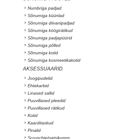
Numbriga padjad
Sõnumiga küünlad
Sõnumiga diivanipadjad
Sõnumiga köögirätikud
Sõnumiga padjapüürid
Sõnumiga põlled
Sõnumiga kotid
Sõnumiga kosmeetikakotid
AKSESSUAARID
Joogipudelid
Ehtekarbid
Linased sallid
Puuvillased pleedid
Puuvillased rätikud
Kotid
Kaarditaskud
Pinalid
Scrunchie/patsikumm