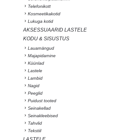
Telefonikott
Kosmeetikakotid
Lukuga kotid
AKSESSUAARID LASTELE
KODU & SISUSTUS
Lauamängud
Majapidamine
Küünlad
Lastele
Lambid
Nagid
Peeglid
Puidust tooted
Seinakellad
Seinakleebised
Tahvlid
Tekstiil
LASTELE