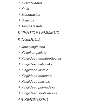
Aksessuaarid
Kotid
Mänguasjad
Sisustus
Tekstiil lastele
KLIENTIDE LEMMIKUD
KINGIIDEED
Jõulukingitused
Kinkekomplektid
Kingiideed emadepäevaks
Kingiideed katsikuks
Kingiideed lastele
Kingiideed meestele
Kingiideed naistele
Kingiideed pulmadeks
Kingiideed soolaleivaks
ÄRIKINGITUSED