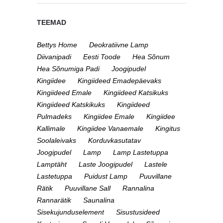
TEEMAD
Bettys Home
Deokratiivne Lamp
Diivanipadi
Eesti Toode
Hea Sõnum
Hea Sõnumiga Padi
Joogipudel
Kingiidee
Kingiideed Emadepäevaks
Kingiideed Emale
Kingiideed Katsikuks
Kingiideed Katskikuks
Kingiideed
Pulmadeks
Kingiidee Emale
Kingiidee
Kallimale
Kingiidee Vanaemale
Kingitus
Soolaleivaks
Korduvkasutatav
Joogipudel
Lamp
Lamp Lastetuppa
Lamptäht
Laste Joogipudel
Lastele
Lastetuppa
Puidust Lamp
Puuvillane
Rätik
Puuvillane Sall
Rannalina
Rannarätik
Saunalina
Sisekujunduselement
Sisustusideed