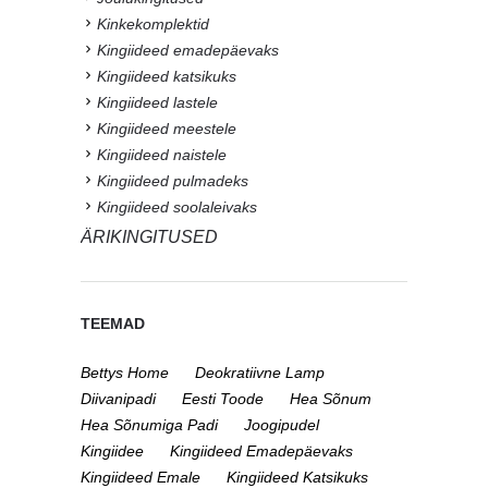
Kinkekomplektid
Kingiideed emadepäevaks
Kingiideed katsikuks
Kingiideed lastele
Kingiideed meestele
Kingiideed naistele
Kingiideed pulmadeks
Kingiideed soolaleivaks
ÄRIKINGITUSED
TEEMAD
Bettys Home
Deokratiivne Lamp
Diivanipadi
Eesti Toode
Hea Sõnum
Hea Sõnumiga Padi
Joogipudel
Kingiidee
Kingiideed Emadepäevaks
Kingiideed Emale
Kingiideed Katsikuks