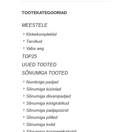
TOOTEKATEGOORIAD
MEESTELE
Kinkekomplektid
Tarvikud
Vaba aeg
TOP25
UUED TOOTED
SÕNUMIGA TOOTED
Numbriga padjad
Sõnumiga küünlad
Sõnumiga diivanipadjad
Sõnumiga köögirätikud
Sõnumiga padjapüürid
Sõnumiga põlled
Sõnumiga kotid
Sõnumiga kosmeetikakotid