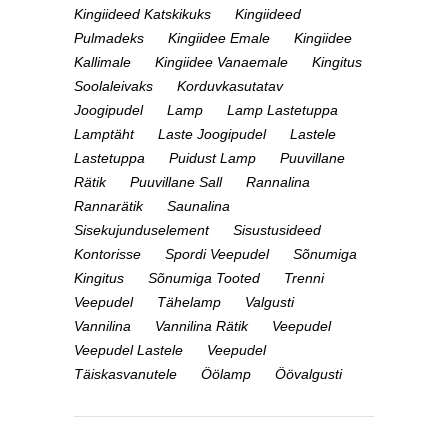
Kingiideed Katskikuks
Kingiideed
Pulmadeks
Kingiidee Emale
Kingiidee
Kallimale
Kingiidee Vanaemale
Kingitus
Soolaleivaks
Korduvkasutatav
Joogipudel
Lamp
Lamp Lastetuppa
Lamptäht
Laste Joogipudel
Lastele
Lastetuppa
Puidust Lamp
Puuvillane
Rätik
Puuvillane Sall
Rannalina
Rannarätik
Saunalina
Sisekujunduselement
Sisustusideed
Kontorisse
Spordi Veepudel
Sõnumiga
Kingitus
Sõnumiga Tooted
Trenni
Veepudel
Tähelamp
Valgusti
Vannilina
Vannilina Rätik
Veepudel
Veepudel Lastele
Veepudel
Täiskasvanutele
Öölamp
Öövalgusti