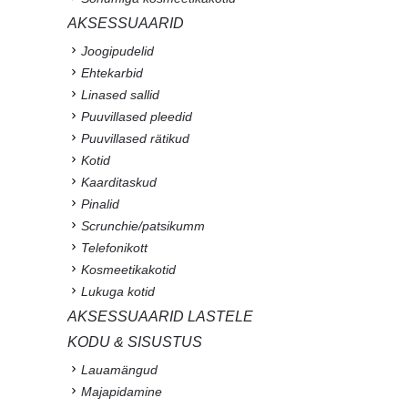
AKSESSUAARID
Joogipudelid
Ehtekarbid
Linased sallid
Puuvillased pleedid
Puuvillased rätikud
Kotid
Kaarditaskud
Pinalid
Scrunchie/patsikumm
Telefonikott
Kosmeetikakotid
Lukuga kotid
AKSESSUAARID LASTELE
KODU & SISUSTUS
Lauamängud
Majapidamine