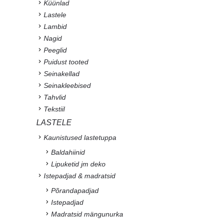
Küünlad
Lastele
Lambid
Nagid
Peeglid
Puidust tooted
Seinakellad
Seinakleebised
Tahvlid
Tekstiil
LASTELE
Kaunistused lastetuppa
Baldahiinid
Lipuketid jm deko
Istepadjad & madratsid
Põrandapadjad
Istepadjad
Madratsid mängunurka