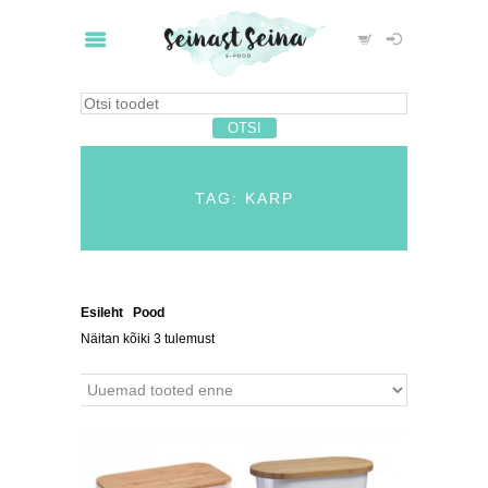
TAG: KARP
Esileht
/
Pood
/ Tooted siltidega “karp”
Näitan kõiki 3 tulemust