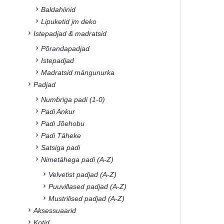
Baldahiinid
Lipuketid jm deko
Istepadjad & madratsid
Põrandapadjad
Istepadjad
Madratsid mängunurka
Padjad
Numbriga padi (1-0)
Padi Ankur
Padi Jõehobu
Padi Täheke
Satsiga padi
Nimetähega padi (A-Z)
Velvetist padjad (A-Z)
Puuvillased padjad (A-Z)
Mustrilised padjad (A-Z)
Aksessuaarid
Kotid