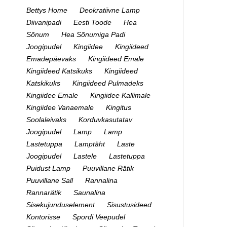
Bettys Home
Deokratiivne Lamp
Diivanipadi
Eesti Toode
Hea
Sõnum
Hea Sõnumiga Padi
Joogipudel
Kingiidee
Kingiideed
Emadepäevaks
Kingiideed Emale
Kingiideed Katsikuks
Kingiideed
Katskikuks
Kingiideed Pulmadeks
Kingiidee Emale
Kingiidee Kallimale
Kingiidee Vanaemale
Kingitus
Soolaleivaks
Korduvkasutatav
Joogipudel
Lamp
Lamp
Lastetuppa
Lamptäht
Laste
Joogipudel
Lastele
Lastetuppa
Puidust Lamp
Puuvillane Rätik
Puuvillane Sall
Rannalina
Rannarätik
Saunalina
Sisekujunduselement
Sisustusideed
Kontorisse
Spordi Veepudel