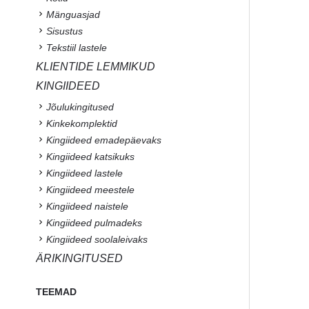
Mänguasjad
Sisustus
Tekstiil lastele
KLIENTIDE LEMMIKUD
KINGIIDEED
Jõulukingitused
Kinkekomplektid
Kingiideed emadepäevaks
Kingiideed katsikuks
Kingiideed lastele
Kingiideed meestele
Kingiideed naistele
Kingiideed pulmadeks
Kingiideed soolaleivaks
ÄRIKINGITUSED
TEEMAD