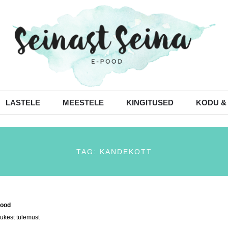
LASTELE
MEESTELE
KINGITUSED
KODU &
TAG: KANDEKOTT
ood
/ Tooted siltidega “kandekott”
ukest tulemust