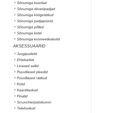
Sõnumiga küünlad
Sõnumiga diivanipadjad
Sõnumiga köögirätikud
Sõnumiga padjapüürid
Sõnumiga põlled
Sõnumiga kotid
Sõnumiga kosmeetikakotid
AKSESSUAARID
Joogipudelid
Ehtekarbid
Linased sallid
Puuvillased pleedid
Puuvillased rätikud
Kotid
Kaarditaskud
Pinalid
Scrunchie/patsikumm
Telefonikott