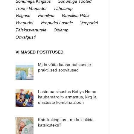
Sõnumiga Kingitus
Sõnumiga Tooted
Trenni Veepudel
Tähelamp
Valgusti
Vannilina
Vannilina Rätik
Veepudel
Veepudel Lastele
Veepudel
Täiskasvanutele
Öölamp
Öövalgusti
VIIMASED POSTITUSED
Mida võtta kaasa puhkusele:
praktilised soovitused
Lastetoa sisustus Bettys Home
kaubamärgilt- armastus, kirg ja
unistuste kombinatsioon
Katsikukingitus - mida kinkida
katsikuteks?