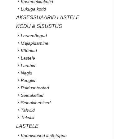
Kosmeetikakotid
Lukuga kotid
AKSESSUAARID LASTELE
KODU & SISUSTUS
Lauamängud
Majapidamine
Küünlad
Lastele
Lambid
Nagid
Peeglid
Puidust tooted
Seinakellad
Seinakleebised
Tahvlid
Tekstiil
LASTELE
Kaunistused lastetuppa