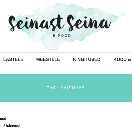
LASTELE
MEESTELE
KINGITUSED
KODU &
TAG: KAISUKAS
ood
/ Tooted siltidega “kaisukas”
ki 2 tulemust