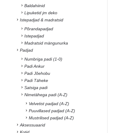
Baldahiinid
Lipuketid jm deko
Istepadjad & madratsid
Põrandapadjad
Istepadjad
Madratsid mängunurka
Padjad
Numbriga padi (1-0)
Padi Ankur
Padi Jõehobu
Padi Täheke
Satsiga padi
Nimetähega padi (A-Z)
Velvetist padjad (A-Z)
Puuvillased padjad (A-Z)
Mustrilised padjad (A-Z)
Aksessuaarid
Kotid