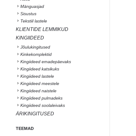
Mänguasjad
Sisustus
Tekstiil lastele
KLIENTIDE LEMMIKUD
KINGIIDEED
Jõulukingitused
Kinkekomplektid
Kingiideed emadepäevaks
Kingiideed katsikuks
Kingiideed lastele
Kingiideed meestele
Kingiideed naistele
Kingiideed pulmadeks
Kingiideed soolaleivaks
ÄRIKINGITUSED
TEEMAD