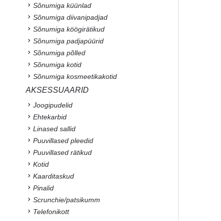
Sõnumiga küünlad
Sõnumiga diivanipadjad
Sõnumiga köögirätikud
Sõnumiga padjapüürid
Sõnumiga põlled
Sõnumiga kotid
Sõnumiga kosmeetikakotid
AKSESSUAARID
Joogipudelid
Ehtekarbid
Linased sallid
Puuvillased pleedid
Puuvillased rätikud
Kotid
Kaarditaskud
Pinalid
Scrunchie/patsikumm
Telefonikott