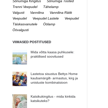
Sõnumiga Kingitus
Sõnumiga Tooted
Trenni Veepudel
Tähelamp
Valgusti
Vannilina
Vannilina Rätik
Veepudel
Veepudel Lastele
Veepudel
Täiskasvanutele
Öölamp
Öövalgusti
VIIMASED POSTITUSED
Mida võtta kaasa puhkusele:
praktilised soovitused
Lastetoa sisustus Bettys Home
kaubamärgilt- armastus, kirg ja
unistuste kombinatsioon
Katsikukingitus - mida kinkida
katsikuteks?