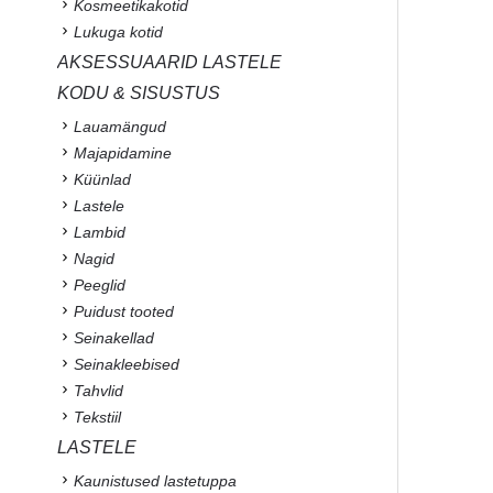
Kosmeetikakotid
Lukuga kotid
AKSESSUAARID LASTELE
KODU & SISUSTUS
Lauamängud
Majapidamine
Küünlad
Lastele
Lambid
Nagid
Peeglid
Puidust tooted
Seinakellad
Seinakleebised
Tahvlid
Tekstiil
LASTELE
Kaunistused lastetuppa