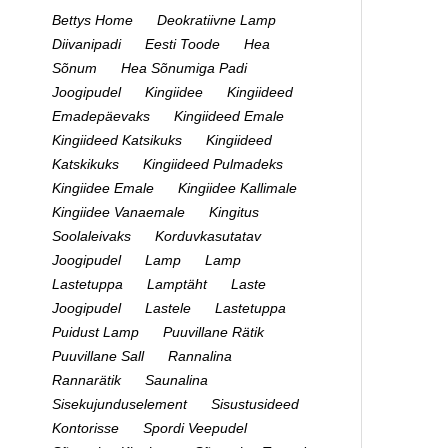
Bettys Home
Deokratiivne Lamp
Diivanipadi
Eesti Toode
Hea
Sõnum
Hea Sõnumiga Padi
Joogipudel
Kingiidee
Kingiideed
Emadepäevaks
Kingiideed Emale
Kingiideed Katsikuks
Kingiideed
Katskikuks
Kingiideed Pulmadeks
Kingiidee Emale
Kingiidee Kallimale
Kingiidee Vanaemale
Kingitus
Soolaleivaks
Korduvkasutatav
Joogipudel
Lamp
Lamp
Lastetuppa
Lamptäht
Laste
Joogipudel
Lastele
Lastetuppa
Puidust Lamp
Puuvillane Rätik
Puuvillane Sall
Rannalina
Rannarätik
Saunalina
Sisekujunduselement
Sisustusideed
Kontorisse
Spordi Veepudel