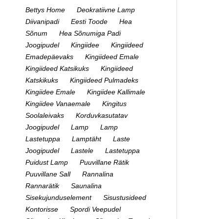
Bettys Home
Deokratiivne Lamp
Diivanipadi
Eesti Toode
Hea
Sõnum
Hea Sõnumiga Padi
Joogipudel
Kingiidee
Kingiideed
Emadepäevaks
Kingiideed Emale
Kingiideed Katsikuks
Kingiideed
Katskikuks
Kingiideed Pulmadeks
Kingiidee Emale
Kingiidee Kallimale
Kingiidee Vanaemale
Kingitus
Soolaleivaks
Korduvkasutatav
Joogipudel
Lamp
Lamp
Lastetuppa
Lamptäht
Laste
Joogipudel
Lastele
Lastetuppa
Puidust Lamp
Puuvillane Rätik
Puuvillane Sall
Rannalina
Rannarätik
Saunalina
Sisekujunduselement
Sisustusideed
Kontorisse
Spordi Veepudel