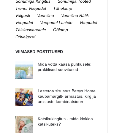
Sõnumiga Kingitus
Sõnumiga Tooted
Trenni Veepudel
Tähelamp
Valgusti
Vannilina
Vannilina Rätik
Veepudel
Veepudel Lastele
Veepudel
Täiskasvanutele
Öölamp
Öövalgusti
VIIMASED POSTITUSED
Mida võtta kaasa puhkusele:
praktilised soovitused
Lastetoa sisustus Bettys Home
kaubamärgilt- armastus, kirg ja
unistuste kombinatsioon
Katsikukingitus - mida kinkida
katsikuteks?