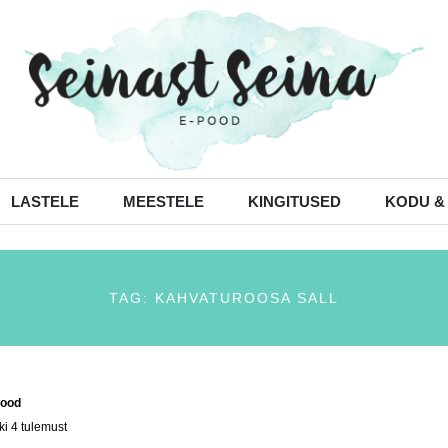
LASTELE
MEESTELE
KINGITUSED
KODU &
TAG: KAHVATUROOSA SALL
ood
/ Tooted siltidega “kahvaturoosa sall”
ki 4 tulemust