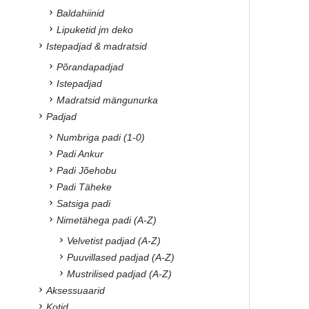
Baldahiinid
Lipuketid jm deko
Istepadjad & madratsid
Põrandapadjad
Istepadjad
Madratsid mängunurka
Padjad
Numbriga padi (1-0)
Padi Ankur
Padi Jõehobu
Padi Täheke
Satsiga padi
Nimetähega padi (A-Z)
Velvetist padjad (A-Z)
Puuvillased padjad (A-Z)
Mustrilised padjad (A-Z)
Aksessuaarid
Kotid