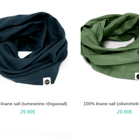
inane sall (tumesinine rõngassall)
100% linane sall (oliivirohel
29.90
€
29.90
€