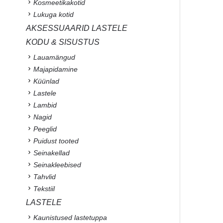
Kosmeetikakotid
Lukuga kotid
AKSESSUAARID LASTELE
KODU & SISUSTUS
Lauamängud
Majapidamine
Küünlad
Lastele
Lambid
Nagid
Peeglid
Puidust tooted
Seinakellad
Seinakleebised
Tahvlid
Tekstiil
LASTELE
Kaunistused lastetuppa