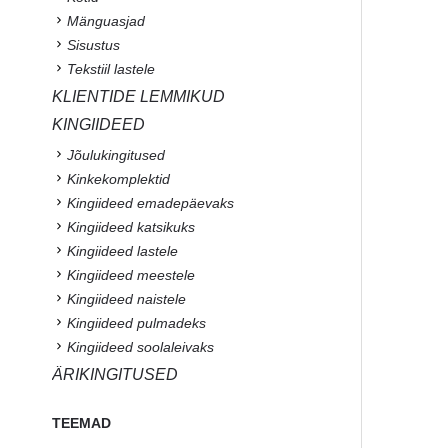
Mänguasjad
Sisustus
Tekstiil lastele
KLIENTIDE LEMMIKUD
KINGIIDEED
Jõulukingitused
Kinkekomplektid
Kingiideed emadepäevaks
Kingiideed katsikuks
Kingiideed lastele
Kingiideed meestele
Kingiideed naistele
Kingiideed pulmadeks
Kingiideed soolaleivaks
ÄRIKINGITUSED
TEEMAD