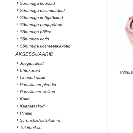
Sõnumiga küünlad
Sõnumiga diivanipadjad
Sõnumiga köögirätikud
Sõnumiga padjapüürid
Sõnumiga põlled
Sõnumiga kotid
Sõnumiga kosmeetikakotid
AKSESSUAARID
Joogipudelid
Ehtekarbid
100% li
Linased sallid
Puuvillased pleedid
Puuvillased rätikud
Kotid
Kaarditaskud
Pinalid
Scrunchie/patsikumm
Telefonikott