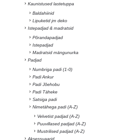
Kaunistused lastetuppa
Baldahiinid
Lipuketid jm deko
Istepadjad & madratsid
Põrandapadjad
Istepadjad
Madratsid mängunurka
Padjad
Numbriga padi (1-0)
Padi Ankur
Padi Jõehobu
Padi Täheke
Satsiga padi
Nimetähega padi (A-Z)
Velvetist padjad (A-Z)
Puuvillased padjad (A-Z)
Mustrilised padjad (A-Z)
Aksessuaarid