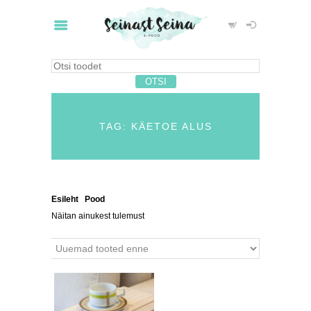
TAG: KÄETOE ALUS
Esileht
/
Pood
/ Tooted siltidega “käetoe alus”
Näitan ainukest tulemust