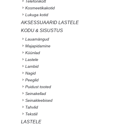
Telefonikott
Kosmeetikakotid
Lukuga kotid
AKSESSUAARID LASTELE
KODU & SISUSTUS
Lauamängud
Majapidamine
Küünlad
Lastele
Lambid
Nagid
Peeglid
Puidust tooted
Seinakellad
Seinakleebised
Tahvlid
Tekstiil
LASTELE