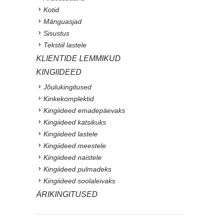
Kotid
Mänguasjad
Sisustus
Tekstiil lastele
KLIENTIDE LEMMIKUD
KINGIIDEED
Jõulukingitused
Kinkekomplektid
Kingiideed emadepäevaks
Kingiideed katsikuks
Kingiideed lastele
Kingiideed meestele
Kingiideed naistele
Kingiideed pulmadeks
Kingiideed soolaleivaks
ÄRIKINGITUSED