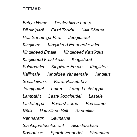
TEEMAD
Bettys Home
Deokratiivne Lamp
Diivanipadi
Eesti Toode
Hea Sõnum
Hea Sõnumiga Padi
Joogipudel
Kingiidee
Kingiideed Emadepäevaks
Kingiideed Emale
Kingiideed Katsikuks
Kingiideed Katskikuks
Kingiideed
Pulmadeks
Kingiidee Emale
Kingiidee
Kallimale
Kingiidee Vanaemale
Kingitus
Soolaleivaks
Korduvkasutatav
Joogipudel
Lamp
Lamp Lastetuppa
Lamptäht
Laste Joogipudel
Lastele
Lastetuppa
Puidust Lamp
Puuvillane
Rätik
Puuvillane Sall
Rannalina
Rannarätik
Saunalina
Sisekujunduselement
Sisustusideed
Kontorisse
Spordi Veepudel
Sõnumiga