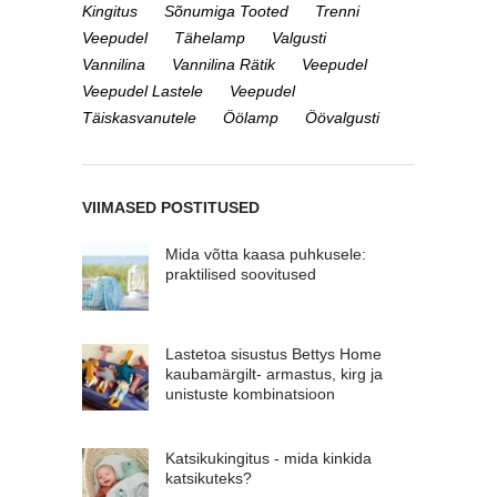
Kingitus
Sõnumiga Tooted
Trenni
Veepudel
Tähelamp
Valgusti
Vannilina
Vannilina Rätik
Veepudel
Veepudel Lastele
Veepudel
Täiskasvanutele
Öölamp
Öövalgusti
VIIMASED POSTITUSED
Mida võtta kaasa puhkusele:
praktilised soovitused
Lastetoa sisustus Bettys Home
kaubamärgilt- armastus, kirg ja
unistuste kombinatsioon
Katsikukingitus - mida kinkida
katsikuteks?