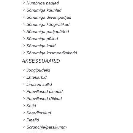
Numbriga padjad
Sõnumiga küünlad
Sõnumiga diivanipadjad
Sõnumiga köögirätikud
Sõnumiga padjapüürid
Sõnumiga põlled
Sõnumiga kotid
Sõnumiga kosmeetikakotid
AKSESSUAARID
Joogipudelid
Ehtekarbid
Linased sallid
Puuvillased pleedid
Puuvillased rätikud
Kotid
Kaarditaskud
Pinalid
Scrunchie/patsikumm