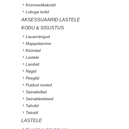
Kosmeetikakotid
Lukuga kotid
AKSESSUAARID LASTELE
KODU & SISUSTUS
Lauamängud
Majapidamine
Küünlad
Lastele
Lambid
Nagid
Peeglid
Puidust tooted
Seinakellad
Seinakleebised
Tahvlid
Tekstiil
LASTELE