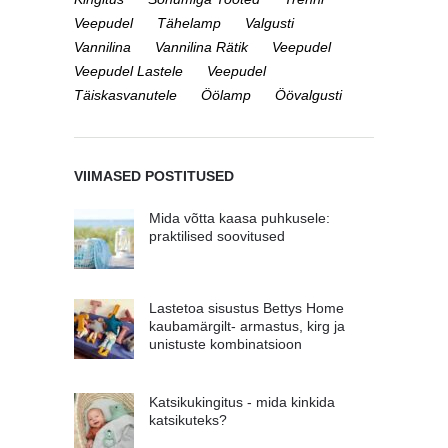
Veepudel
Tähelamp
Valgusti
Vannilina
Vannilina Rätik
Veepudel
Veepudel Lastele
Veepudel
Täiskasvanutele
Öölamp
Öövalgusti
VIIMASED POSTITUSED
Mida võtta kaasa puhkusele:
praktilised soovitused
Lastetoa sisustus Bettys Home
kaubamärgilt- armastus, kirg ja
unistuste kombinatsioon
Katsikukingitus - mida kinkida
katsikuteks?