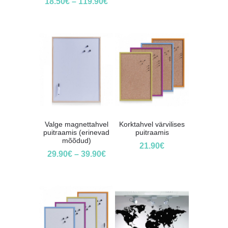
18.50
€
–
119.90
€
Valge magnettahvel
Korktahvel värvilises
puitraamis (erinevad
puitraamis
mõõdud)
21.90
€
29.90
€
–
39.90
€