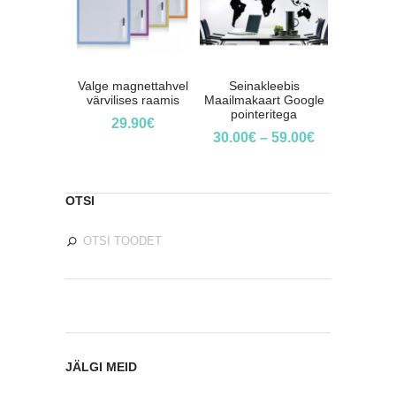
Valge magnettahvel
Seinakleebis
värvilises raamis
Maailmakaart Google
pointeritega
29.90
€
30.00
€
–
59.00
€
OTSI
JÄLGI MEID