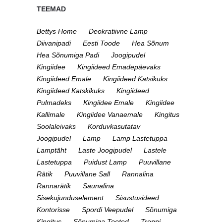
TEEMAD
Bettys Home
Deokratiivne Lamp
Diivanipadi
Eesti Toode
Hea Sõnum
Hea Sõnumiga Padi
Joogipudel
Kingiidee
Kingiideed Emadepäevaks
Kingiideed Emale
Kingiideed Katsikuks
Kingiideed Katskikuks
Kingiideed
Pulmadeks
Kingiidee Emale
Kingiidee
Kallimale
Kingiidee Vanaemale
Kingitus
Soolaleivaks
Korduvkasutatav
Joogipudel
Lamp
Lamp Lastetuppa
Lamptäht
Laste Joogipudel
Lastele
Lastetuppa
Puidust Lamp
Puuvillane
Rätik
Puuvillane Sall
Rannalina
Rannarätik
Saunalina
Sisekujunduselement
Sisustusideed
Kontorisse
Spordi Veepudel
Sõnumiga
Kingitus
Sõnumiga Tooted
Trenni