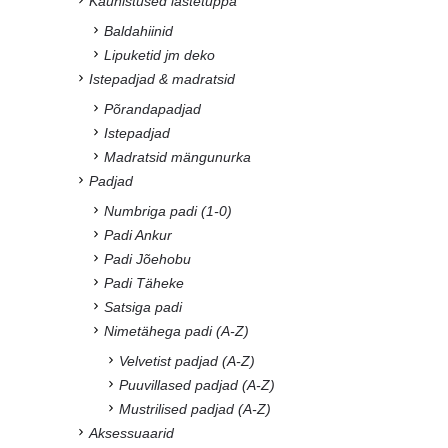
Kaunistused lastetuppa
Baldahiinid
Lipuketid jm deko
Istepadjad & madratsid
Põrandapadjad
Istepadjad
Madratsid mängunurka
Padjad
Numbriga padi (1-0)
Padi Ankur
Padi Jõehobu
Padi Täheke
Satsiga padi
Nimetähega padi (A-Z)
Velvetist padjad (A-Z)
Puuvillased padjad (A-Z)
Mustrilised padjad (A-Z)
Aksessuaarid