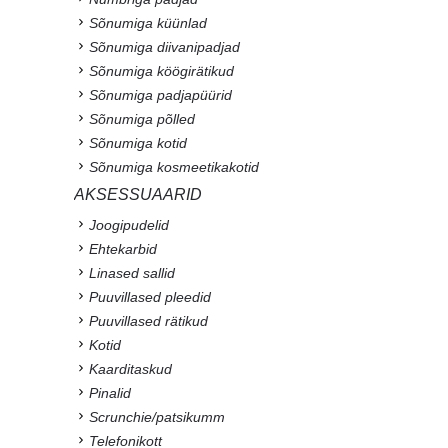
Sõnumiga küünlad
Sõnumiga diivanipadjad
Sõnumiga köögirätikud
Sõnumiga padjapüürid
Sõnumiga põlled
Sõnumiga kotid
Sõnumiga kosmeetikakotid
AKSESSUAARID
Joogipudelid
Ehtekarbid
Linased sallid
Puuvillased pleedid
Puuvillased rätikud
Kotid
Kaarditaskud
Pinalid
Scrunchie/patsikumm
Telefonikott