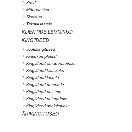
Kotid
Mänguasjad
Sisustus
Tekstiil lastele
KLIENTIDE LEMMIKUD
KINGIIDEED
Jõulukingitused
Kinkekomplektid
Kingiideed emadepäevaks
Kingiideed katsikuks
Kingiideed lastele
Kingiideed meestele
Kingiideed naistele
Kingiideed pulmadeks
Kingiideed soolaleivaks
ÄRIKINGITUSED