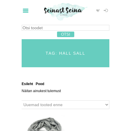
TAG: HALL SALL
Esileht
/
Pood
/ Tooted siltidega “hall sall”
Näitan ainukest tulemust