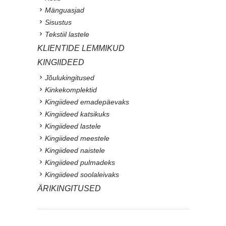
Mänguasjad
Sisustus
Tekstiil lastele
KLIENTIDE LEMMIKUD
KINGIIDEED
Jõulukingitused
Kinkekomplektid
Kingiideed emadepäevaks
Kingiideed katsikuks
Kingiideed lastele
Kingiideed meestele
Kingiideed naistele
Kingiideed pulmadeks
Kingiideed soolaleivaks
ÄRIKINGITUSED