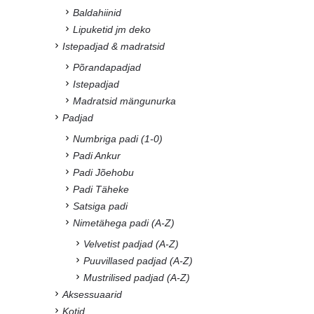
Baldahiinid
Lipuketid jm deko
Istepadjad & madratsid
Põrandapadjad
Istepadjad
Madratsid mängunurka
Padjad
Numbriga padi (1-0)
Padi Ankur
Padi Jõehobu
Padi Täheke
Satsiga padi
Nimetähega padi (A-Z)
Velvetist padjad (A-Z)
Puuvillased padjad (A-Z)
Mustrilised padjad (A-Z)
Aksessuaarid
Kotid