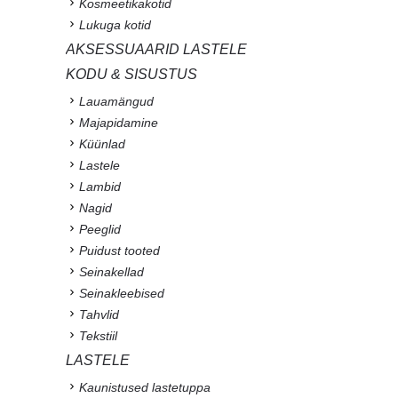
Kosmeetikakotid
Lukuga kotid
AKSESSUAARID LASTELE
KODU & SISUSTUS
Lauamängud
Majapidamine
Küünlad
Lastele
Lambid
Nagid
Peeglid
Puidust tooted
Seinakellad
Seinakleebised
Tahvlid
Tekstiil
LASTELE
Kaunistused lastetuppa