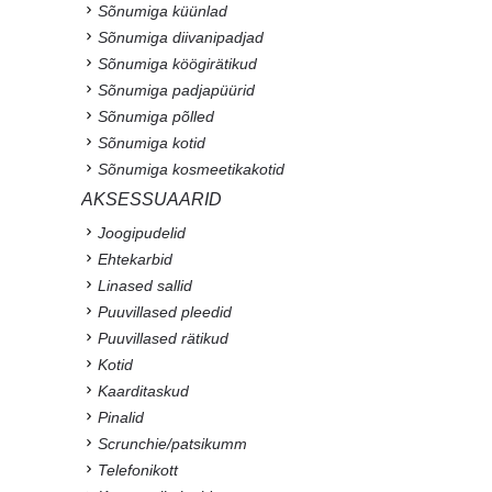
Sõnumiga küünlad
Sõnumiga diivanipadjad
Sõnumiga köögirätikud
Sõnumiga padjapüürid
Sõnumiga põlled
Sõnumiga kotid
Sõnumiga kosmeetikakotid
AKSESSUAARID
Joogipudelid
Ehtekarbid
Linased sallid
Puuvillased pleedid
Puuvillased rätikud
Kotid
Kaarditaskud
Pinalid
Scrunchie/patsikumm
Telefonikott