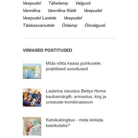
Veepudel
Tähelamp
Valgusti
Vannilina
Vannilina Rätik
Veepudel
Veepudel Lastele
Veepudel
Täiskasvanutele
Öölamp
Öövalgusti
VIIMASED POSTITUSED
Mida võtta kaasa puhkusele:
praktilised soovitused
Lastetoa sisustus Bettys Home
kaubamärgilt- armastus, kirg ja
unistuste kombinatsioon
Katsikukingitus - mida kinkida
katsikuteks?