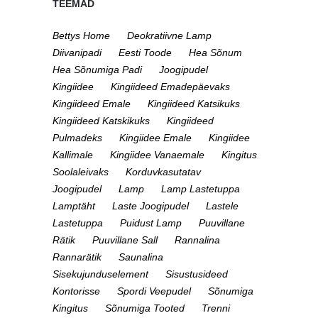
TEEMAD
Bettys Home
Deokratiivne Lamp
Diivanipadi
Eesti Toode
Hea Sõnum
Hea Sõnumiga Padi
Joogipudel
Kingiidee
Kingiideed Emadepäevaks
Kingiideed Emale
Kingiideed Katsikuks
Kingiideed Katskikuks
Kingiideed
Pulmadeks
Kingiidee Emale
Kingiidee
Kallimale
Kingiidee Vanaemale
Kingitus
Soolaleivaks
Korduvkasutatav
Joogipudel
Lamp
Lamp Lastetuppa
Lamptäht
Laste Joogipudel
Lastele
Lastetuppa
Puidust Lamp
Puuvillane
Rätik
Puuvillane Sall
Rannalina
Rannarätik
Saunalina
Sisekujunduselement
Sisustusideed
Kontorisse
Spordi Veepudel
Sõnumiga
Kingitus
Sõnumiga Tooted
Trenni