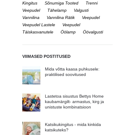
Kingitus
Sõnumiga Tooted
Trenni
Veepudel
Tähelamp
Valgusti
Vannilina
Vannilina Rätik
Veepudel
Veepudel Lastele
Veepudel
Täiskasvanutele
Öölamp
Öövalgusti
VIIMASED POSTITUSED
Mida võtta kaasa puhkusele:
praktilised soovitused
Lastetoa sisustus Bettys Home
kaubamärgilt- armastus, kirg ja
unistuste kombinatsioon
Katsikukingitus - mida kinkida
katsikuteks?