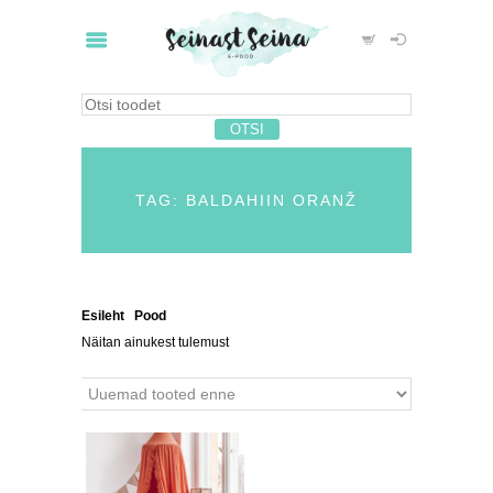
TAG: BALDAHIIN ORANŽ
Esileht
/
Pood
/ Tooted siltidega “baldahiin oranž”
Näitan ainukest tulemust