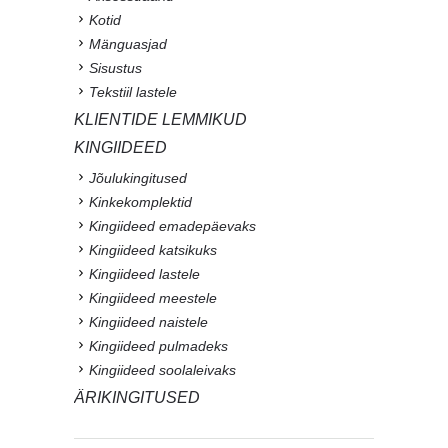
Kotid
Mänguasjad
Sisustus
Tekstiil lastele
KLIENTIDE LEMMIKUD
KINGIIDEED
Jõulukingitused
Kinkekomplektid
Kingiideed emadepäevaks
Kingiideed katsikuks
Kingiideed lastele
Kingiideed meestele
Kingiideed naistele
Kingiideed pulmadeks
Kingiideed soolaleivaks
ÄRIKINGITUSED