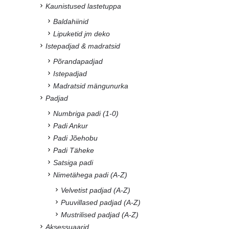
Kaunistused lastetuppa
Baldahiinid
Lipuketid jm deko
Istepadjad & madratsid
Põrandapadjad
Istepadjad
Madratsid mängunurka
Padjad
Numbriga padi (1-0)
Padi Ankur
Padi Jõehobu
Padi Täheke
Satsiga padi
Nimetähega padi (A-Z)
Velvetist padjad (A-Z)
Puuvillased padjad (A-Z)
Mustrilised padjad (A-Z)
Aksessuaarid