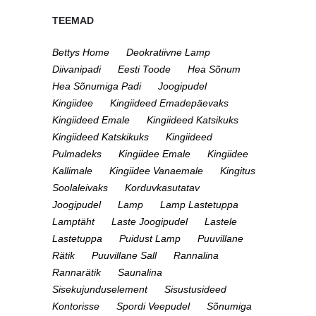
TEEMAD
Bettys Home
Deokratiivne Lamp
Diivanipadi
Eesti Toode
Hea Sõnum
Hea Sõnumiga Padi
Joogipudel
Kingiidee
Kingiideed Emadepäevaks
Kingiideed Emale
Kingiideed Katsikuks
Kingiideed Katskikuks
Kingiideed
Pulmadeks
Kingiidee Emale
Kingiidee
Kallimale
Kingiidee Vanaemale
Kingitus
Soolaleivaks
Korduvkasutatav
Joogipudel
Lamp
Lamp Lastetuppa
Lamptäht
Laste Joogipudel
Lastele
Lastetuppa
Puidust Lamp
Puuvillane
Rätik
Puuvillane Sall
Rannalina
Rannarätik
Saunalina
Sisekujunduselement
Sisustusideed
Kontorisse
Spordi Veepudel
Sõnumiga