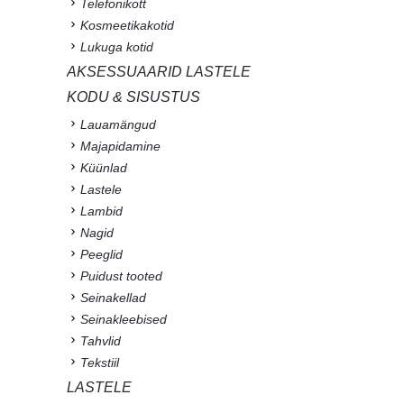
Telefonikott
Kosmeetikakotid
Lukuga kotid
AKSESSUAARID LASTELE
KODU & SISUSTUS
Lauamängud
Majapidamine
Küünlad
Lastele
Lambid
Nagid
Peeglid
Puidust tooted
Seinakellad
Seinakleebised
Tahvlid
Tekstiil
LASTELE