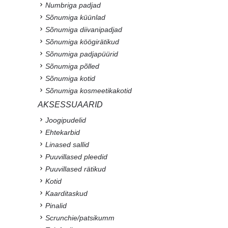
Numbriga padjad
Sõnumiga küünlad
Sõnumiga diivanipadjad
Sõnumiga köögirätikud
Sõnumiga padjapüürid
Sõnumiga põlled
Sõnumiga kotid
Sõnumiga kosmeetikakotid
AKSESSUAARID
Joogipudelid
Ehtekarbid
Linased sallid
Puuvillased pleedid
Puuvillased rätikud
Kotid
Kaarditaskud
Pinalid
Scrunchie/patsikumm