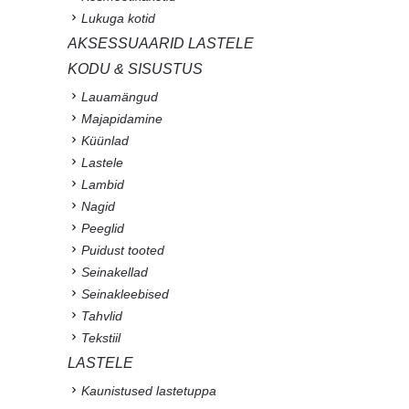
Lukuga kotid
AKSESSUAARID LASTELE
KODU & SISUSTUS
Lauamängud
Majapidamine
Küünlad
Lastele
Lambid
Nagid
Peeglid
Puidust tooted
Seinakellad
Seinakleebised
Tahvlid
Tekstiil
LASTELE
Kaunistused lastetuppa