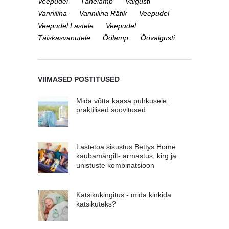
Veepudel
Tähelamp
Valgusti
Vannilina
Vannilina Rätik
Veepudel
Veepudel Lastele
Veepudel
Täiskasvanutele
Öölamp
Öövalgusti
VIIMASED POSTITUSED
Mida võtta kaasa puhkusele:
praktilised soovitused
Lastetoa sisustus Bettys Home
kaubamärgilt- armastus, kirg ja
unistuste kombinatsioon
Katsikukingitus - mida kinkida
katsikuteks?