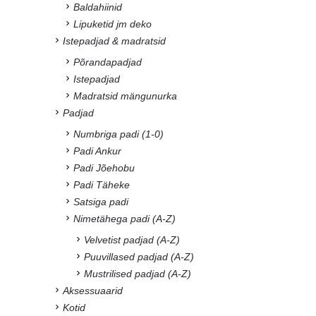
Baldahiinid
Lipuketid jm deko
Istepadjad & madratsid
Põrandapadjad
Istepadjad
Madratsid mängunurka
Padjad
Numbriga padi (1-0)
Padi Ankur
Padi Jõehobu
Padi Täheke
Satsiga padi
Nimetähega padi (A-Z)
Velvetist padjad (A-Z)
Puuvillased padjad (A-Z)
Mustrilised padjad (A-Z)
Aksessuaarid
Kotid