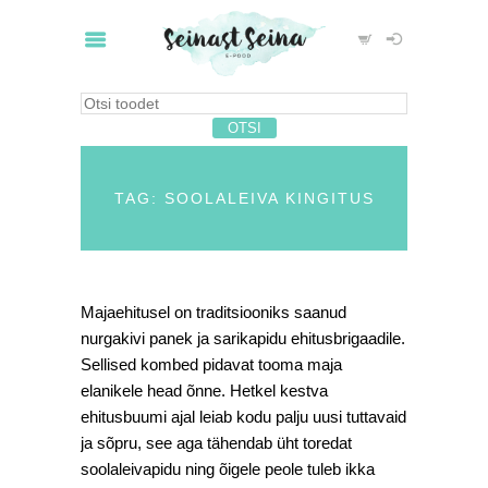
TAG: SOOLALEIVA KINGITUS
Majaehitusel on traditsiooniks saanud
nurgakivi panek ja sarikapidu ehitusbrigaadile.
Sellised kombed pidavat tooma maja
elanikele head õnne. Hetkel kestva
ehitusbuumi ajal leiab kodu palju uusi tuttavaid
ja sõpru, see aga tähendab üht toredat
soolaleivapidu ning õigele peole tuleb ikka