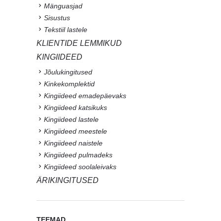
Mänguasjad
Sisustus
Tekstiil lastele
KLIENTIDE LEMMIKUD
KINGIIDEED
Jõulukingitused
Kinkekomplektid
Kingiideed emadepäevaks
Kingiideed katsikuks
Kingiideed lastele
Kingiideed meestele
Kingiideed naistele
Kingiideed pulmadeks
Kingiideed soolaleivaks
ÄRIKINGITUSED
TEEMAD