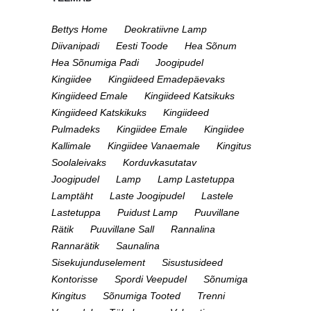
Bettys Home
Deokratiivne Lamp
Diivanipadi
Eesti Toode
Hea Sõnum
Hea Sõnumiga Padi
Joogipudel
Kingiidee
Kingiideed Emadepäevaks
Kingiideed Emale
Kingiideed Katsikuks
Kingiideed Katskikuks
Kingiideed
Pulmadeks
Kingiidee Emale
Kingiidee
Kallimale
Kingiidee Vanaemale
Kingitus
Soolaleivaks
Korduvkasutatav
Joogipudel
Lamp
Lamp Lastetuppa
Lamptäht
Laste Joogipudel
Lastele
Lastetuppa
Puidust Lamp
Puuvillane
Rätik
Puuvillane Sall
Rannalina
Rannarätik
Saunalina
Sisekujunduselement
Sisustusideed
Kontorisse
Spordi Veepudel
Sõnumiga
Kingitus
Sõnumiga Tooted
Trenni