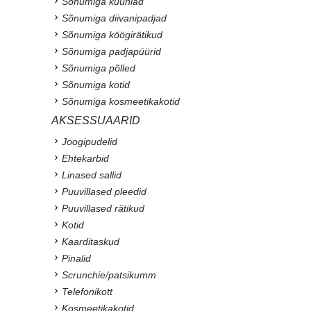
Sõnumiga küünlad
Sõnumiga diivanipadjad
Sõnumiga köögirätikud
Sõnumiga padjapüürid
Sõnumiga põlled
Sõnumiga kotid
Sõnumiga kosmeetikakotid
AKSESSUAARID
Joogipudelid
Ehtekarbid
Linased sallid
Puuvillased pleedid
Puuvillased rätikud
Kotid
Kaarditaskud
Pinalid
Scrunchie/patsikumm
Telefonikott
Kosmeetikakotid