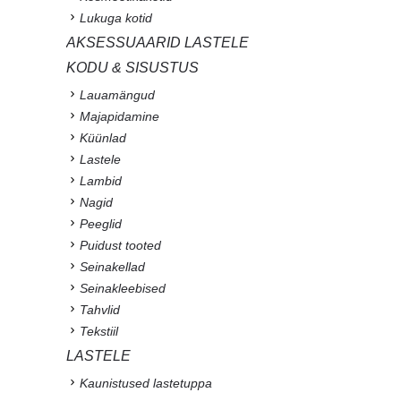
Lukuga kotid
AKSESSUAARID LASTELE
KODU & SISUSTUS
Lauamängud
Majapidamine
Küünlad
Lastele
Lambid
Nagid
Peeglid
Puidust tooted
Seinakellad
Seinakleebised
Tahvlid
Tekstiil
LASTELE
Kaunistused lastetuppa