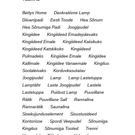
Bettys Home
Deokratiivne Lamp
Diivanipadi
Eesti Toode
Hea Sõnum
Hea Sõnumiga Padi
Joogipudel
Kingiidee
Kingiideed Emadepäevaks
Kingiideed Emale
Kingiideed Katsikuks
Kingiideed Katskikuks
Kingiideed
Pulmadeks
Kingiidee Emale
Kingiidee
Kallimale
Kingiidee Vanaemale
Kingitus
Soolaleivaks
Korduvkasutatav
Joogipudel
Lamp
Lamp Lastetuppa
Lamptäht
Laste Joogipudel
Lastele
Lastetuppa
Puidust Lamp
Puuvillane
Rätik
Puuvillane Sall
Rannalina
Rannarätik
Saunalina
Sisekujunduselement
Sisustusideed
Kontorisse
Spordi Veepudel
Sõnumiga
Kingitus
Sõnumiga Tooted
Trenni