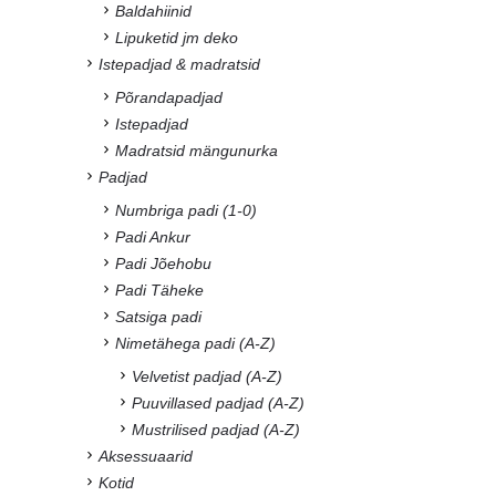
Baldahiinid
Lipuketid jm deko
Istepadjad & madratsid
Põrandapadjad
Istepadjad
Madratsid mängunurka
Padjad
Numbriga padi (1-0)
Padi Ankur
Padi Jõehobu
Padi Täheke
Satsiga padi
Nimetähega padi (A-Z)
Velvetist padjad (A-Z)
Puuvillased padjad (A-Z)
Mustrilised padjad (A-Z)
Aksessuaarid
Kotid