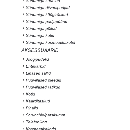
Sõnumiga küünlad
Sõnumiga diivanipadjad
Sõnumiga köögirätikud
Sõnumiga padjapüürid
Sõnumiga põlled
Sõnumiga kotid
Sõnumiga kosmeetikakotid
AKSESSUAARID
Joogipudelid
Ehtekarbid
Linased sallid
Puuvillased pleedid
Puuvillased rätikud
Kotid
Kaarditaskud
Pinalid
Scrunchie/patsikumm
Telefonikott
Kosmeetikakotid