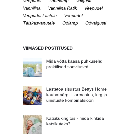
Veepudel
Tähelamp
Valgusti
Vannilina
Vannilina Rätik
Veepudel
Veepudel Lastele
Veepudel
Täiskasvanutele
Öölamp
Öövalgusti
VIIMASED POSTITUSED
Mida võtta kaasa puhkusele:
praktilised soovitused
Lastetoa sisustus Bettys Home
kaubamärgilt- armastus, kirg ja
unistuste kombinatsioon
Katsikukingitus - mida kinkida
katsikuteks?