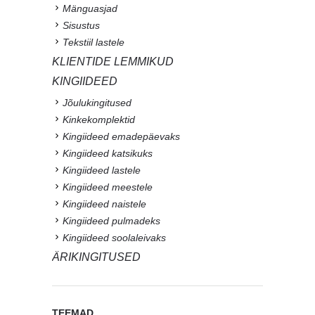
Mänguasjad
Sisustus
Tekstiil lastele
KLIENTIDE LEMMIKUD
KINGIIDEED
Jõulukingitused
Kinkekomplektid
Kingiideed emadepäevaks
Kingiideed katsikuks
Kingiideed lastele
Kingiideed meestele
Kingiideed naistele
Kingiideed pulmadeks
Kingiideed soolaleivaks
ÄRIKINGITUSED
TEEMAD