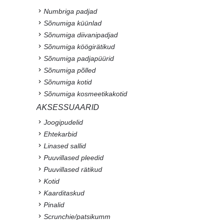
Numbriga padjad
Sõnumiga küünlad
Sõnumiga diivanipadjad
Sõnumiga köögirätikud
Sõnumiga padjapüürid
Sõnumiga põlled
Sõnumiga kotid
Sõnumiga kosmeetikakotid
AKSESSUAARID
Joogipudelid
Ehtekarbid
Linased sallid
Puuvillased pleedid
Puuvillased rätikud
Kotid
Kaarditaskud
Pinalid
Scrunchie/patsikumm