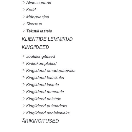
Aksessuaarid
Kotid
Mänguasjad
Sisustus
Tekstiil lastele
KLIENTIDE LEMMIKUD
KINGIIDEED
Jõulukingitused
Kinkekomplektid
Kingiideed emadepäevaks
Kingiideed katsikuks
Kingiideed lastele
Kingiideed meestele
Kingiideed naistele
Kingiideed pulmadeks
Kingiideed soolaleivaks
ÄRIKINGITUSED