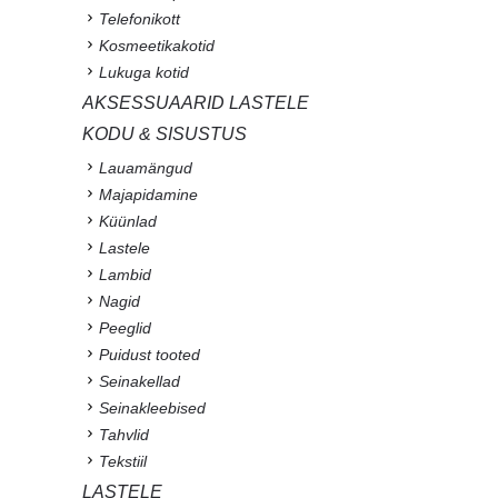
Telefonikott
Kosmeetikakotid
Lukuga kotid
AKSESSUAARID LASTELE
KODU & SISUSTUS
Lauamängud
Majapidamine
Küünlad
Lastele
Lambid
Nagid
Peeglid
Puidust tooted
Seinakellad
Seinakleebised
Tahvlid
Tekstiil
LASTELE