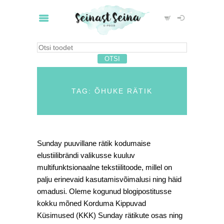
TAG: ÕHUKE RÄTIK
Sunday puuvillane rätik kodumaise
elustiilibrändi valikusse kuuluv
multifunktsionaalne tekstiilitoode, millel on
palju erinevaid kasutamisvõimalusi ning häid
omadusi. Oleme kogunud blogipostitusse
kokku mõned Korduma Kippuvad
Küsimused (KKK) Sunday rätikute osas ning