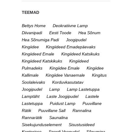
TEEMAD
Bettys Home
Deokratiivne Lamp
Diivanipadi
Eesti Toode
Hea Sõnum
Hea Sõnumiga Padi
Joogipudel
Kingiidee
Kingiideed Emadepäevaks
Kingiideed Emale
Kingiideed Katsikuks
Kingiideed Katskikuks
Kingiideed
Pulmadeks
Kingiidee Emale
Kingiidee
Kallimale
Kingiidee Vanaemale
Kingitus
Soolaleivaks
Korduvkasutatav
Joogipudel
Lamp
Lamp Lastetuppa
Lamptäht
Laste Joogipudel
Lastele
Lastetuppa
Puidust Lamp
Puuvillane
Rätik
Puuvillane Sall
Rannalina
Rannarätik
Saunalina
Sisekujunduselement
Sisustusideed
Kontorisse
Spordi Veepudel
Sõnumiga