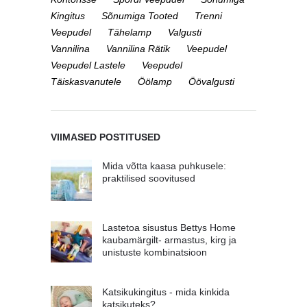
Kingitus
Sõnumiga Tooted
Trenni
Veepudel
Tähelamp
Valgusti
Vannilina
Vannilina Rätik
Veepudel
Veepudel Lastele
Veepudel
Täiskasvanutele
Öölamp
Öövalgusti
VIIMASED POSTITUSED
Mida võtta kaasa puhkusele:
praktilised soovitused
Lastetoa sisustus Bettys Home
kaubamärgilt- armastus, kirg ja
unistuste kombinatsioon
Katsikukingitus - mida kinkida
katsikuteks?