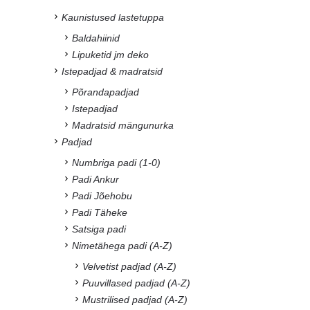
Kaunistused lastetuppa
Baldahiinid
Lipuketid jm deko
Istepadjad & madratsid
Põrandapadjad
Istepadjad
Madratsid mängunurka
Padjad
Numbriga padi (1-0)
Padi Ankur
Padi Jõehobu
Padi Täheke
Satsiga padi
Nimetähega padi (A-Z)
Velvetist padjad (A-Z)
Puuvillased padjad (A-Z)
Mustrilised padjad (A-Z)