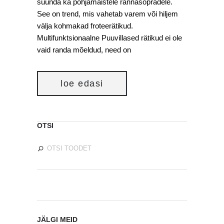
suunda ka põhjamaistele rannasõpradele.
See on trend, mis vahetab varem või hiljem
välja kohmakad froteerätikud.
Multifunktsionaalne Puuvillased rätikud ei ole
vaid randa mõeldud, need on
loe edasi
OTSI
JÄLGI MEID