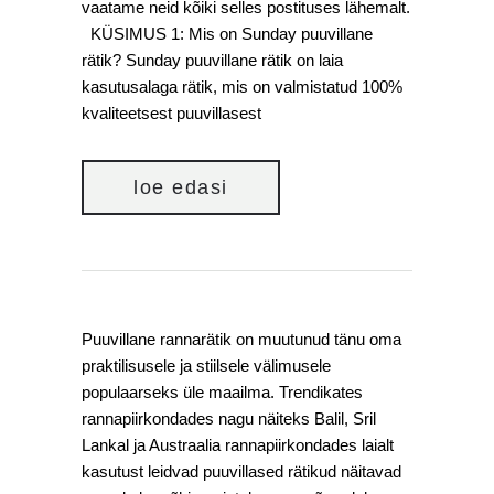
vaatame neid kõiki selles postituses lähemalt.
KÜSIMUS 1: Mis on Sunday puuvillane
rätik? Sunday puuvillane rätik on laia
kasutusalaga rätik, mis on valmistatud 100%
kvaliteetsest puuvillasest
loe edasi
Puuvillane rannarätik on muutunud tänu oma
praktilisusele ja stiilsele välimusele
populaarseks üle maailma. Trendikates
rannapiirkondades nagu näiteks Balil, Sril
Lankal ja Austraalia rannapiirkondades laialt
kasutust leidvad puuvillased rätikud näitavad