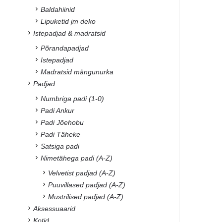
Baldahiinid
Lipuketid jm deko
Istepadjad & madratsid
Põrandapadjad
Istepadjad
Madratsid mängunurka
Padjad
Numbriga padi (1-0)
Padi Ankur
Padi Jõehobu
Padi Täheke
Satsiga padi
Nimetähega padi (A-Z)
Velvetist padjad (A-Z)
Puuvillased padjad (A-Z)
Mustrilised padjad (A-Z)
Aksessuaarid
Kotid