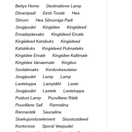
Bettys Home
Deokratiivne Lamp
Diivanipadi
Eesti Toode
Hea
Sõnum
Hea Sõnumiga Padi
Joogipudel
Kingiidee
Kingiideed
Emadepäevaks
Kingiideed Emale
Kingiideed Katsikuks
Kingiideed
Katskikuks
Kingiideed Pulmadeks
Kingiidee Emale
Kingiidee Kallimale
Kingiidee Vanaemale
Kingitus
Soolaleivaks
Korduvkasutatav
Joogipudel
Lamp
Lamp
Lastetuppa
Lamptäht
Laste
Joogipudel
Lastele
Lastetuppa
Puidust Lamp
Puuvillane Rätik
Puuvillane Sall
Rannalina
Rannarätik
Saunalina
Sisekujunduselement
Sisustusideed
Kontorisse
Spordi Veepudel