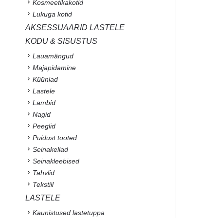
Kosmeetikakotid
Lukuga kotid
AKSESSUAARID LASTELE
KODU & SISUSTUS
Lauamängud
Majapidamine
Küünlad
Lastele
Lambid
Nagid
Peeglid
Puidust tooted
Seinakellad
Seinakleebised
Tahvlid
Tekstiil
LASTELE
Kaunistused lastetuppa