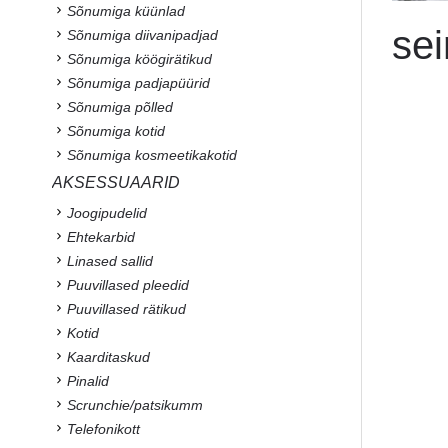
Sõnumiga küünlad
sei
Sõnumiga diivanipadjad
Sõnumiga köögirätikud
Sõnumiga padjapüürid
Sõnumiga põlled
Sõnumiga kotid
Sõnumiga kosmeetikakotid
AKSESSUAARID
Joogipudelid
Ehtekarbid
Linased sallid
Puuvillased pleedid
Puuvillased rätikud
Kotid
Kaarditaskud
Pinalid
Scrunchie/patsikumm
Telefonikott