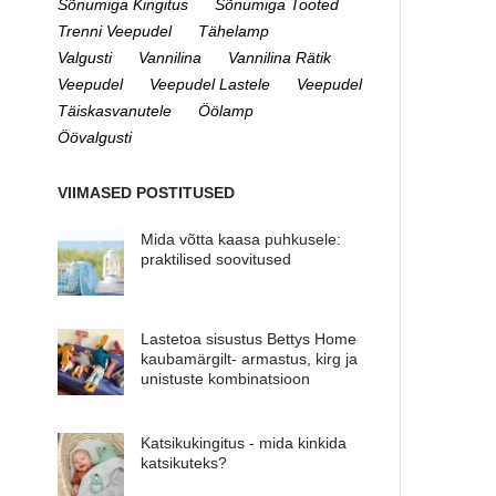
Sõnumiga Kingitus
Sõnumiga Tooted
Trenni Veepudel
Tähelamp
Valgusti
Vannilina
Vannilina Rätik
Veepudel
Veepudel Lastele
Veepudel
Täiskasvanutele
Öölamp
Öövalgusti
VIIMASED POSTITUSED
Mida võtta kaasa puhkusele:
praktilised soovitused
Lastetoa sisustus Bettys Home
kaubamärgilt- armastus, kirg ja
unistuste kombinatsioon
Katsikukingitus - mida kinkida
katsikuteks?