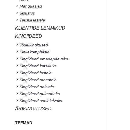
Mänguasjad
Sisustus
Tekstiil lastele
KLIENTIDE LEMMIKUD
KINGIIDEED
Jõulukingitused
Kinkekomplektid
Kingiideed emadepäevaks
Kingiideed katsikuks
Kingiideed lastele
Kingiideed meestele
Kingiideed naistele
Kingiideed pulmadeks
Kingiideed soolaleivaks
ÄRIKINGITUSED
TEEMAD