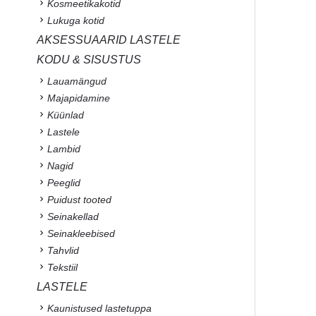
Kosmeetikakotid
Lukuga kotid
AKSESSUAARID LASTELE
KODU & SISUSTUS
Lauamängud
Majapidamine
Küünlad
Lastele
Lambid
Nagid
Peeglid
Puidust tooted
Seinakellad
Seinakleebised
Tahvlid
Tekstiil
LASTELE
Kaunistused lastetuppa