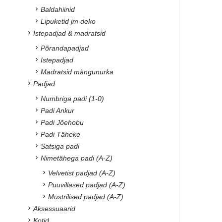
Baldahiinid
Lipuketid jm deko
Istepadjad & madratsid
Põrandapadjad
Istepadjad
Madratsid mängunurka
Padjad
Numbriga padi (1-0)
Padi Ankur
Padi Jõehobu
Padi Täheke
Satsiga padi
Nimetähega padi (A-Z)
Velvetist padjad (A-Z)
Puuvillased padjad (A-Z)
Mustrilised padjad (A-Z)
Aksessuaarid
Kotid