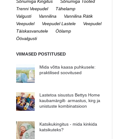
Sõnumiga Kingitus
Sõnumiga Tooted
Trenni Veepudel
Tähelamp
Valgusti
Vannilina
Vannilina Rätik
Veepudel
Veepudel Lastele
Veepudel
Täiskasvanutele
Öölamp
Öövalgusti
VIIMASED POSTITUSED
Mida võtta kaasa puhkusele:
praktilised soovitused
Lastetoa sisustus Bettys Home
kaubamärgilt- armastus, kirg ja
unistuste kombinatsioon
Katsikukingitus - mida kinkida
katsikuteks?