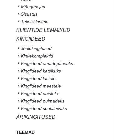
Mänguasjad
Sisustus
Tekstiil lastele
KLIENTIDE LEMMIKUD
KINGIIDEED
Jõulukingitused
Kinkekomplektid
Kingiideed emadepäevaks
Kingiideed katsikuks
Kingiideed lastele
Kingiideed meestele
Kingiideed naistele
Kingiideed pulmadeks
Kingiideed soolaleivaks
ÄRIKINGITUSED
TEEMAD