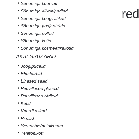
Sõnumiga küünlad
red
Sõnumiga diivanipadjad
Sõnumiga köögirätikud
Sõnumiga padjapüürid
Sõnumiga põlled
Sõnumiga kotid
Sõnumiga kosmeetikakotid
AKSESSUAARID
Joogipudelid
Ehtekarbid
Linased sallid
Puuvillased pleedid
Puuvillased rätikud
Kotid
Kaarditaskud
Pinalid
Scrunchie/patsikumm
Telefonikott