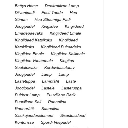
Bettys Home
Deokratiivne Lamp
Diivanipadi
Eesti Toode
Hea
Sõnum
Hea Sõnumiga Padi
Joogipudel
Kingiidee
Kingiideed
Emadepäevaks
Kingiideed Emale
Kingiideed Katsikuks
Kingiideed
Katskikuks
Kingiideed Pulmadeks
Kingiidee Emale
Kingiidee Kallimale
Kingiidee Vanaemale
Kingitus
Soolaleivaks
Korduvkasutatav
Joogipudel
Lamp
Lamp
Lastetuppa
Lamptäht
Laste
Joogipudel
Lastele
Lastetuppa
Puidust Lamp
Puuvillane Rätik
Puuvillane Sall
Rannalina
Rannarätik
Saunalina
Sisekujunduselement
Sisustusideed
Kontorisse
Spordi Veepudel