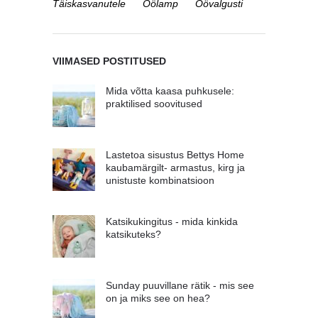
Täiskasvanutele
Öölamp
Öövalgusti
VIIMASED POSTITUSED
Mida võtta kaasa puhkusele:
praktilised soovitused
Lastetoa sisustus Bettys Home
kaubamärgilt- armastus, kirg ja
unistuste kombinatsioon
Katsikukingitus - mida kinkida
katsikuteks?
Sunday puuvillane rätik - mis see
on ja miks see on hea?