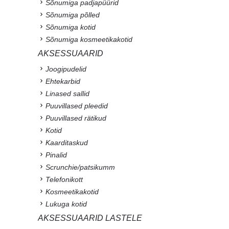
Sõnumiga padjapüürid
Sõnumiga põlled
Sõnumiga kotid
Sõnumiga kosmeetikakotid
AKSESSUAARID
Joogipudelid
Ehtekarbid
Linased sallid
Puuvillased pleedid
Puuvillased rätikud
Kotid
Kaarditaskud
Pinalid
Scrunchie/patsikumm
Telefonikott
Kosmeetikakotid
Lukuga kotid
AKSESSUAARID LASTELE