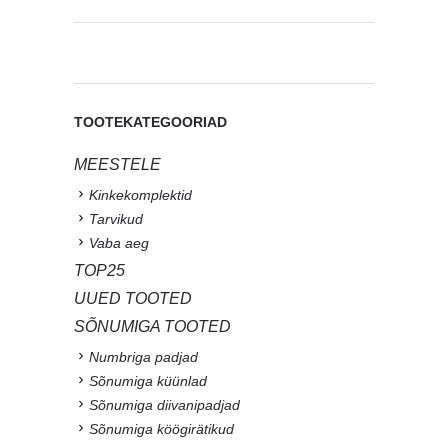
TOOTEKATEGOORIAD
MEESTELE
Kinkekomplektid
Tarvikud
Vaba aeg
TOP25
UUED TOOTED
SÕNUMIGA TOOTED
Numbriga padjad
Sõnumiga küünlad
Sõnumiga diivanipadjad
Sõnumiga köögirätikud