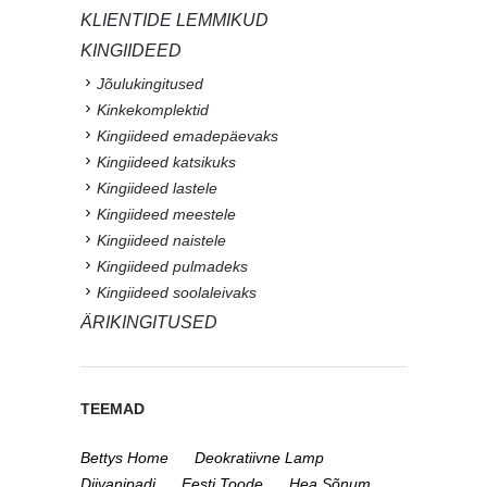
KLIENTIDE LEMMIKUD
KINGIIDEED
Jõulukingitused
Kinkekomplektid
Kingiideed emadepäevaks
Kingiideed katsikuks
Kingiideed lastele
Kingiideed meestele
Kingiideed naistele
Kingiideed pulmadeks
Kingiideed soolaleivaks
ÄRIKINGITUSED
TEEMAD
Bettys Home
Deokratiivne Lamp
Diivanipadi
Eesti Toode
Hea Sõnum