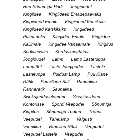
Hea Sõnumiga Padi
Joogipudel
Kingiidee
Kingiideed Emadepäevaks
Kingiideed Emale
Kingiideed Katsikuks
Kingiideed Katskikuks
Kingiideed
Pulmadeks
Kingiidee Emale
Kingiidee
Kallimale
Kingiidee Vanaemale
Kingitus
Soolaleivaks
Korduvkasutatav
Joogipudel
Lamp
Lamp Lastetuppa
Lamptäht
Laste Joogipudel
Lastele
Lastetuppa
Puidust Lamp
Puuvillane
Rätik
Puuvillane Sall
Rannalina
Rannarätik
Saunalina
Sisekujunduselement
Sisustusideed
Kontorisse
Spordi Veepudel
Sõnumiga
Kingitus
Sõnumiga Tooted
Trenni
Veepudel
Tähelamp
Valgusti
Vannilina
Vannilina Rätik
Veepudel
Veepudel Lastele
Veepudel