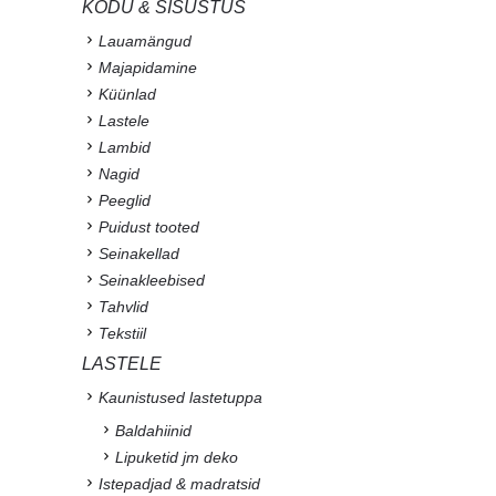
KODU & SISUSTUS
Lauamängud
Majapidamine
Küünlad
Lastele
Lambid
Nagid
Peeglid
Puidust tooted
Seinakellad
Seinakleebised
Tahvlid
Tekstiil
LASTELE
Kaunistused lastetuppa
Baldahiinid
Lipuketid jm deko
Istepadjad & madratsid