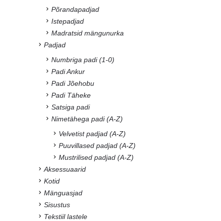
Põrandapadjad
Istepadjad
Madratsid mängunurka
Padjad
Numbriga padi (1-0)
Padi Ankur
Padi Jõehobu
Padi Täheke
Satsiga padi
Nimetähega padi (A-Z)
Velvetist padjad (A-Z)
Puuvillased padjad (A-Z)
Mustrilised padjad (A-Z)
Aksessuaarid
Kotid
Mänguasjad
Sisustus
Tekstiil lastele