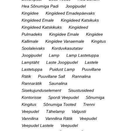
Hea Sõnumiga Padi
Joogipudel
Kingiidee
Kingiideed Emadepäevaks
Kingiideed Emale
Kingiideed Katsikuks
Kingiideed Katskikuks
Kingiideed
Pulmadeks
Kingiidee Emale
Kingiidee
Kallimale
Kingiidee Vanaemale
Kingitus
Soolaleivaks
Korduvkasutatav
Joogipudel
Lamp
Lamp Lastetuppa
Lamptäht
Laste Joogipudel
Lastele
Lastetuppa
Puidust Lamp
Puuvillane
Rätik
Puuvillane Sall
Rannalina
Rannarätik
Saunalina
Sisekujunduselement
Sisustusideed
Kontorisse
Spordi Veepudel
Sõnumiga
Kingitus
Sõnumiga Tooted
Trenni
Veepudel
Tähelamp
Valgusti
Vannilina
Vannilina Rätik
Veepudel
Veepudel Lastele
Veepudel