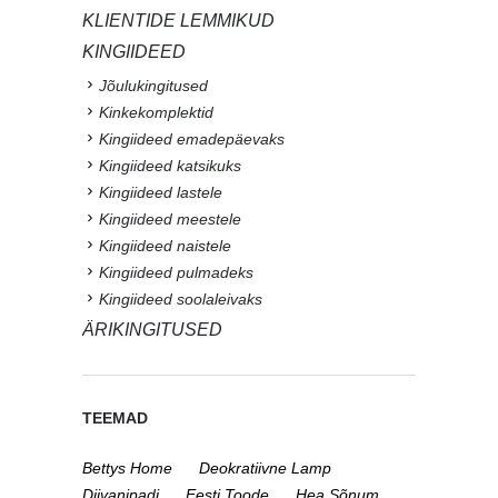
KLIENTIDE LEMMIKUD
KINGIIDEED
Jõulukingitused
Kinkekomplektid
Kingiideed emadepäevaks
Kingiideed katsikuks
Kingiideed lastele
Kingiideed meestele
Kingiideed naistele
Kingiideed pulmadeks
Kingiideed soolaleivaks
ÄRIKINGITUSED
TEEMAD
Bettys Home
Deokratiivne Lamp
Diivanipadi
Eesti Toode
Hea Sõnum