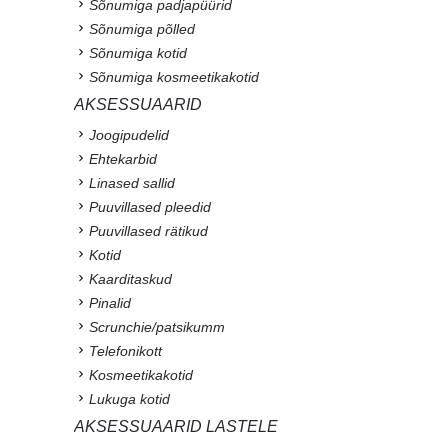
Sõnumiga padjapüürid
Sõnumiga põlled
Sõnumiga kotid
Sõnumiga kosmeetikakotid
AKSESSUAARID
Joogipudelid
Ehtekarbid
Linased sallid
Puuvillased pleedid
Puuvillased rätikud
Kotid
Kaarditaskud
Pinalid
Scrunchie/patsikumm
Telefonikott
Kosmeetikakotid
Lukuga kotid
AKSESSUAARID LASTELE