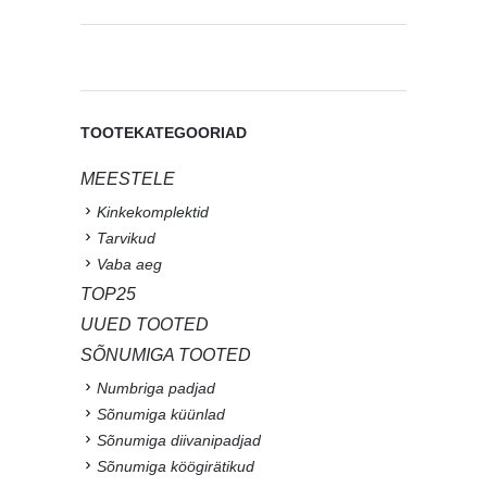
TOOTEKATEGOORIAD
MEESTELE
Kinkekomplektid
Tarvikud
Vaba aeg
TOP25
UUED TOOTED
SÕNUMIGA TOOTED
Numbriga padjad
Sõnumiga küünlad
Sõnumiga diivanipadjad
Sõnumiga köögirätikud