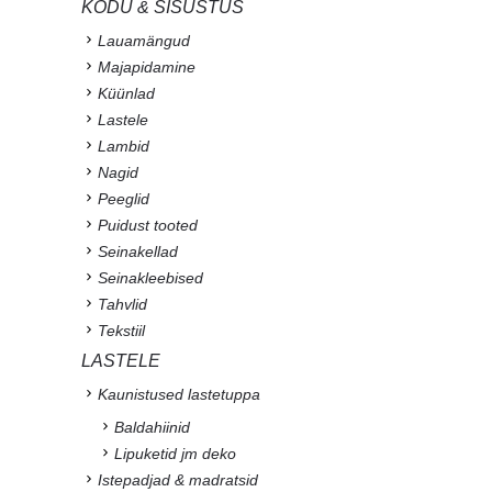
KODU & SISUSTUS
Lauamängud
Majapidamine
Küünlad
Lastele
Lambid
Nagid
Peeglid
Puidust tooted
Seinakellad
Seinakleebised
Tahvlid
Tekstiil
LASTELE
Kaunistused lastetuppa
Baldahiinid
Lipuketid jm deko
Istepadjad & madratsid