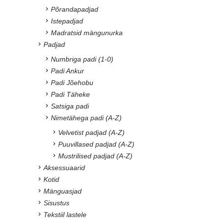
Põrandapadjad
Istepadjad
Madratsid mängunurka
Padjad
Numbriga padi (1-0)
Padi Ankur
Padi Jõehobu
Padi Täheke
Satsiga padi
Nimetähega padi (A-Z)
Velvetist padjad (A-Z)
Puuvillased padjad (A-Z)
Mustrilised padjad (A-Z)
Aksessuaarid
Kotid
Mänguasjad
Sisustus
Tekstiil lastele