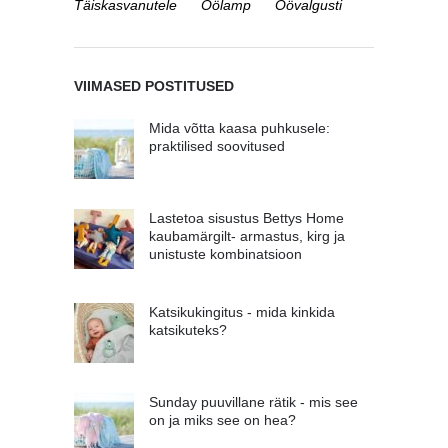
Täiskasvanutele
Öölamp
Öövalgusti
VIIMASED POSTITUSED
Mida võtta kaasa puhkusele:
praktilised soovitused
Lastetoa sisustus Bettys Home
kaubamärgilt- armastus, kirg ja
unistuste kombinatsioon
Katsikukingitus - mida kinkida
katsikuteks?
Sunday puuvillane rätik - mis see
on ja miks see on hea?