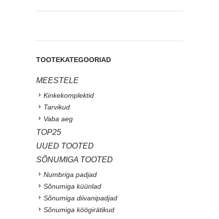
TOOTEKATEGOORIAD
MEESTELE
Kinkekomplektid
Tarvikud
Vaba aeg
TOP25
UUED TOOTED
SÕNUMIGA TOOTED
Numbriga padjad
Sõnumiga küünlad
Sõnumiga diivanipadjad
Sõnumiga köögirätikud