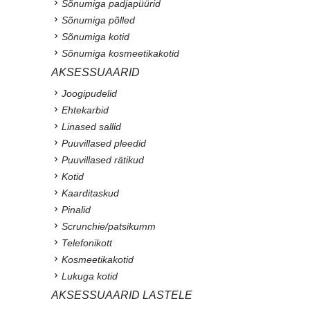
Sõnumiga padjapüürid
Sõnumiga põlled
Sõnumiga kotid
Sõnumiga kosmeetikakotid
AKSESSUAARID
Joogipudelid
Ehtekarbid
Linased sallid
Puuvillased pleedid
Puuvillased rätikud
Kotid
Kaarditaskud
Pinalid
Scrunchie/patsikumm
Telefonikott
Kosmeetikakotid
Lukuga kotid
AKSESSUAARID LASTELE