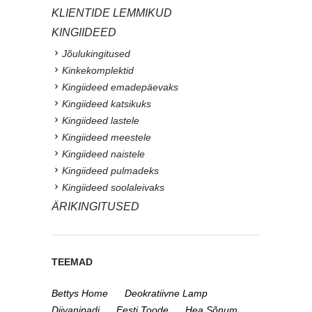
KLIENTIDE LEMMIKUD
KINGIIDEED
Jõulukingitused
Kinkekomplektid
Kingiideed emadepäevaks
Kingiideed katsikuks
Kingiideed lastele
Kingiideed meestele
Kingiideed naistele
Kingiideed pulmadeks
Kingiideed soolaleivaks
ÄRIKINGITUSED
TEEMAD
Bettys Home
Deokratiivne Lamp
Diivanipadi
Eesti Toode
Hea Sõnum