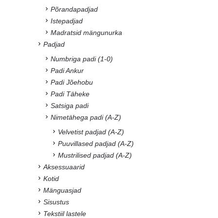
Põrandapadjad
Istepadjad
Madratsid mängunurka
Padjad
Numbriga padi (1-0)
Padi Ankur
Padi Jõehobu
Padi Täheke
Satsiga padi
Nimetähega padi (A-Z)
Velvetist padjad (A-Z)
Puuvillased padjad (A-Z)
Mustrilised padjad (A-Z)
Aksessuaarid
Kotid
Mänguasjad
Sisustus
Tekstiil lastele