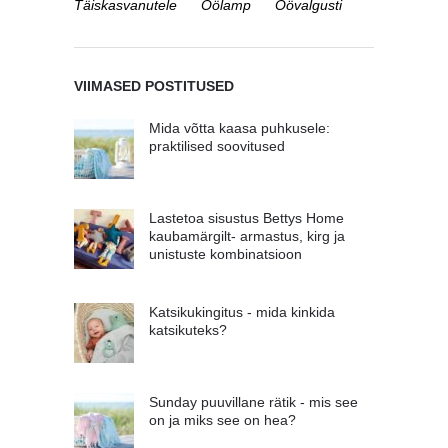
Täiskasvanutele
Öölamp
Öövalgusti
VIIMASED POSTITUSED
Mida võtta kaasa puhkusele:
praktilised soovitused
Lastetoa sisustus Bettys Home
kaubamärgilt- armastus, kirg ja
unistuste kombinatsioon
Katsikukingitus - mida kinkida
katsikuteks?
Sunday puuvillane rätik - mis see
on ja miks see on hea?