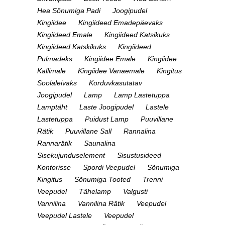
Hea Sõnumiga Padi
Joogipudel
Kingiidee
Kingiideed Emadepäevaks
Kingiideed Emale
Kingiideed Katsikuks
Kingiideed Katskikuks
Kingiideed
Pulmadeks
Kingiidee Emale
Kingiidee
Kallimale
Kingiidee Vanaemale
Kingitus
Soolaleivaks
Korduvkasutatav
Joogipudel
Lamp
Lamp Lastetuppa
Lamptäht
Laste Joogipudel
Lastele
Lastetuppa
Puidust Lamp
Puuvillane
Rätik
Puuvillane Sall
Rannalina
Rannarätik
Saunalina
Sisekujunduselement
Sisustusideed
Kontorisse
Spordi Veepudel
Sõnumiga
Kingitus
Sõnumiga Tooted
Trenni
Veepudel
Tähelamp
Valgusti
Vannilina
Vannilina Rätik
Veepudel
Veepudel Lastele
Veepudel