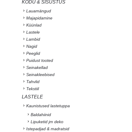
KODU & SISUSTUS
Lauamängud
Majapidamine
Küünlad
Lastele
Lambid
Nagid
Peeglid
Puidust tooted
Seinakellad
Seinakleebised
Tahvlid
Tekstiil
LASTELE
Kaunistused lastetuppa
Baldahiinid
Lipuketid jm deko
Istepadjad & madratsid